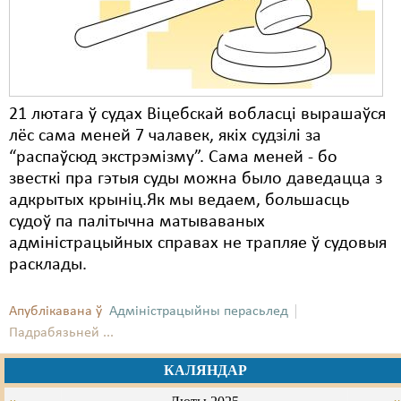
Карная псыхіятрыя
КПЧ ААН
Культурныя правы
ЛПП
21 лютага ў судах Віцебскай вобласці вырашаўся
лёс сама меней 7 чалавек, якіх судзілі за
Мігранты
“распаўсюд экстрэмізму”. Сама меней - бо
звесткі пра гэтыя суды можна было даведацца з
Мірныя сходы
адкрытых крыніц.Як мы ведаем, большасць
Палітвязьні
судоў па палітычна матываваных
адміністрацыйных справах не трапляе ў судовыя
Праваабаронцы
расклады.
Правы дзіцяці
Апублікавана ў
Адміністрацыйны перасьлед
Пэнітэнцыярная сыстэма
Падрабязьней ...
Распальваньне варожасьці
КАЛЯНДАР
Рознае