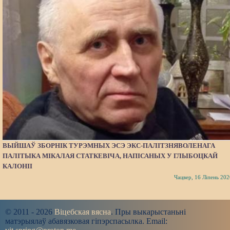
ВЫЙШАЎ ЗБОРНІК ТУРЭМНЫХ ЭСЭ ЭКС-ПАЛІТЗНЯВОЛЕНАГА
ПАЛІТЫКА МІКАЛАЯ СТАТКЕВІЧА, НАПІСАНЫХ У ГЛЫБОЦКАЙ
КАЛОНІІ
Чацвер, 16 Ліпень 202
© 2011 - 2026
Віцебская вясна
. Пры выкарыстаньні
матэрыялаў абавязковая гіпэрспасылка. Email: