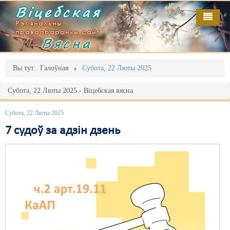
Віцебская
Рэгіянальны
праваабарончы сайт
Вясна
Галоўная
Выданьні
Адміністрацыйны перасьлед
Вы тут:
Галоўная
Субота, 22 Люты 2025
Відэа
Акцыі
Субота, 22 Люты 2025 - Віцебская вясна
Кантакт
Безбар'ернае асяродзьдзе
Субота, 22 Люты 2025
Пра нас
Выбары
7 судоў за адзін дзень
RSS
Грамадзянскія ініцыятывы
Дзяржава
Дыскрымінацыя
Затрыманьні