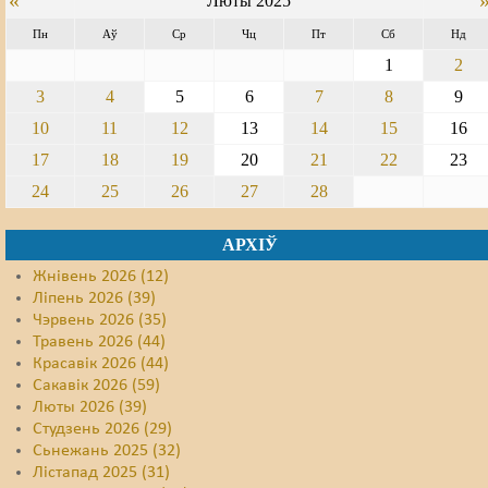
«
Люты 2025
Пн
Аў
Ср
Чц
Пт
Сб
Нд
Свабода слова
1
2
Свабода сумленьня
3
4
5
6
7
8
9
Суд
10
11
12
13
14
15
16
17
18
19
20
21
22
23
Сьмяротнае пакараньне
24
25
26
27
28
Экалёгія
АРХІЎ
Правы працоўных
Жнівень 2026 (12)
Сацыяльныя правы
Ліпень 2026 (39)
Чэрвень 2026 (35)
Травень 2026 (44)
Красавік 2026 (44)
Сакавік 2026 (59)
Люты 2026 (39)
Студзень 2026 (29)
Сьнежань 2025 (32)
Лістапад 2025 (31)