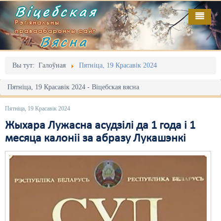
Віцебская
Рэгіянальны
праваабарончы сайт
Вясна
Галоўная
Выданьні
Адміністрацыйны перасьлед
Вы тут:
Галоўная
Пятніца, 19 Красавік 2024
Відэа
Акцыі
Пятніца, 19 Красавік 2024 - Віцебская вясна
Кантакт
Безбар'ернае асяродзьдзе
Пятніца, 19 Красавік 2024
Пра нас
Выбары
Жыхара Лужасна асудзілі да 1 года і 1
месяца калоніі за абразу Лукашэнкі
RSS
Грамадзянскія ініцыятывы
Дзяржава
Дыскрымінацыя
Затрыманьні