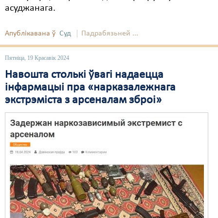
асуджанага.
Свабода слова
Апублікавана ў
Суд
Падрабязьней ...
Свабода сумленьня
Суд
Пятніца, 19 Красавік 2024
Навошта столькі ўвагі надаецца
Сьмяротнае пакараньне
інфармацыі пра «нарказалежнага
Экалёгія
экстрэміста з арсеналам зброі»
Правы працоўных
Сацыяльныя правы