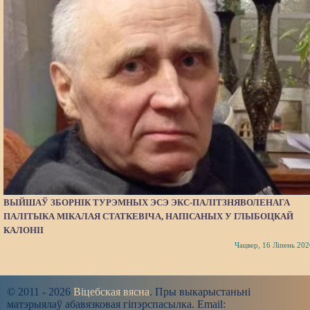
ВЫЙШАЎ ЗБОРНІК ТУРЭМНЫХ ЭСЭ ЭКС-ПАЛІТЗНЯВОЛЕНАГА
ПАЛІТЫКА МІКАЛАЯ СТАТКЕВІЧА, НАПІСАНЫХ У ГЛЫБОЦКАЙ
КАЛОНІІ
Чацвер, 16 Ліпень 202
© 2011 - 2026
Віцебская вясна
. Пры выкарыстаньні
матэрыялаў абавязковая гіпэрспасылка. Email: