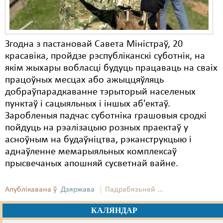
Згодна з пастановай Савета Міністраў, 20
красавіка, пройдзе рэспубліканскі суботнік, на
якім жыхары вобласці будуць працаваць на сваіх
працоўных месцах або ажыццяўляць
добраўпарадкаванне тэрыторый населеных
пунктаў і сацыяльных і іншых аб'ектаў.
Заробленыя падчас суботніка грашовыя сродкі
пойдуць на рэалізацыю розных праектаў у
асноўным на будаўніцтва, рэканструкцыю і
аднаўленне мемарыяльных комплексаў
прысвечаных апошняй сусветнай вайне.
Апублікавана ў
Дзяржава
Падрабязьней ...
КАЛЯНДАР