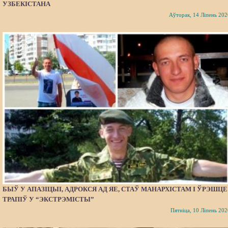
УЗБЕКІСТАНА
Аўторак, 14 Ліпень 202
БЫЎ У АПАЗІЦЫІ, АДРОКСЯ АД ЯЕ, СТАЎ МАНАРХІСТАМ І ЎРЭШЦЕ
ТРАПІЎ У “ЭКСТРЭМІСТЫ”
Пятніца, 10 Ліпень 202