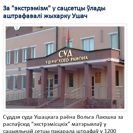
За "экстрэмізм" у сацсетцы ўлады
аштрафавалі жыхарку Ушач
Суддзя суда Ушацкага раёна Вольга Лаюшка за
распаўсюд “экстрэмісцкіх” матэрыялаў у
сацыяльнай сетцы пакарала штрафаў у 1200