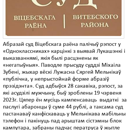
Карная псыхіятрыя
КПЧ ААН
Культурныя правы
ЛПП
Абразай суд Віцебскага раёна палічыў рэпост у
Мігранты
«Одноклассниках» карцінкі з выявай Лукашэнкі і
выказваннямі, якія былі расцэнены як
Мірныя сходы
«негатыўныя». Паводле прысуду суддзі Міхаіла
Палітвязьні
Зубені, жыхар вёскі Лужасна Сяргей Мельнікаў
«публічна, у непрыстойнай форме абразіў
Праваабаронцы
прэзідэнта». Суд адбыўся 28 сакавіка, рэпост, за
які асудзілі мужчыну, быў зроблены 19 чэрвеня
Правы дзіцяці
2023г. Цяпер ён мусіць кампенсаваць выдаткі за
Пэнітэнцыярная сыстэма
паслугі абаронцы ў суме 44 рублі, а таксама суд
пастанаваў канфіскаваць у Мельнікава мабільны
Распальваньне варожасьці
тэлефон і пакінуць пад арыштам сістэмны блок
кампутара, забраны падчас ператруса ў жытле
Рознае