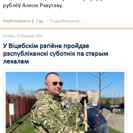
рублёў Алесю Рэвутаву.
Апублікавана ў
Суд
Падрабязьней ...
Пятніца, 19 Красавік 2024
У Віцебскім рэгіёне пройдзе
рэспубліканскі суботнік па старым
лекалам