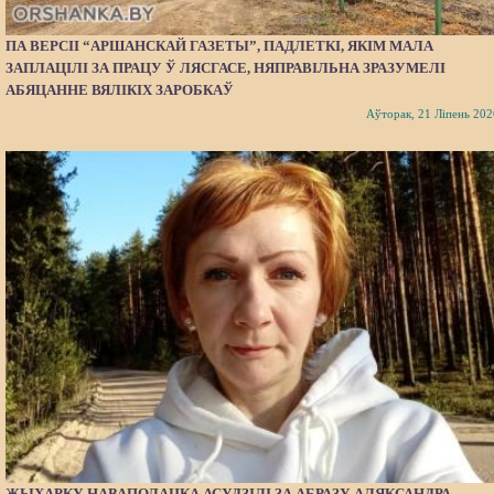
ПА ВЕРСІІ “АРШАНСКАЙ ГАЗЕТЫ”, ПАДЛЕТКІ, ЯКІМ МАЛА
ЗАПЛАЦІЛІ ЗА ПРАЦУ Ў ЛЯСГАСЕ, НЯПРАВІЛЬНА ЗРАЗУМЕЛІ
АБЯЦАННЕ ВЯЛІКІХ ЗАРОБКАЎ
Аўторак, 21 Ліпень 202
ЖЫХАРКУ НАВАПОЛАЦКА АСУДЗІЛІ ЗА АБРАЗУ АЛЯКСАНДРА