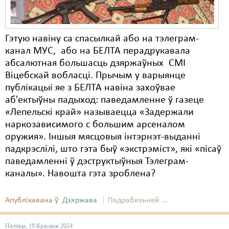
Гэтую навіну са спасылкай або на тэлеграм-
канал МУС, або на БЕЛТА перадрукавала
абсалютная большасць дзяржаўных СМІ
Віцебскай вобласці. Прычым у варыянце
публікацыі яе з БЕЛТА навіна захоўвае
аб'ектыўны падыход: паведамленне ў газеце
«Лепельскі край» называецца «Задержали
наркозависимого с большим арсеналом
оружия». Іншыя мясцовыя інтэрнэт-выданні
падкрэслілі, што гэта быў «экстрэміст», які «пісаў
паведамленні ў дэструктыўныя Тэлеграм-
каналы». Навошта гэта зроблена?
Апублікавана ў
Дзяржава
Падрабязьней ...
Пятніца, 19 Красавік 2024