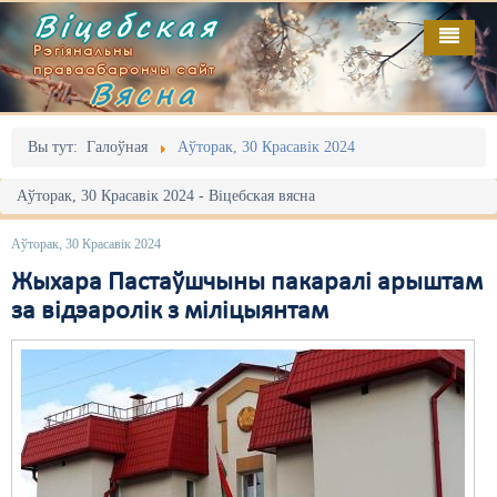
Віцебская
Рэгіянальны
праваабарончы сайт
Вясна
Галоўная
Выданьні
Адміністрацыйны перасьлед
Вы тут:
Галоўная
Аўторак, 30 Красавік 2024
Відэа
Акцыі
Аўторак, 30 Красавік 2024 - Віцебская вясна
Кантакт
Безбар'ернае асяродзьдзе
Аўторак, 30 Красавік 2024
Пра нас
Выбары
Жыхара Пастаўшчыны пакаралі арыштам
за відэаролік з міліцыянтам
RSS
Грамадзянскія ініцыятывы
Дзяржава
Дыскрымінацыя
Затрыманьні