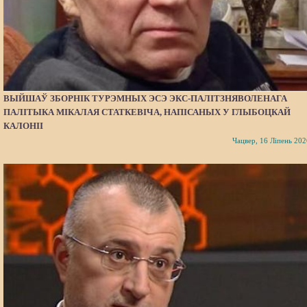
ВЫЙШАЎ ЗБОРНІК ТУРЭМНЫХ ЭСЭ ЭКС-ПАЛІТЗНЯВОЛЕНАГА
ПАЛІТЫКА МІКАЛАЯ СТАТКЕВІЧА, НАПІСАНЫХ У ГЛЫБОЦКАЙ
КАЛОНІІ
Чацвер, 16 Ліпень 202