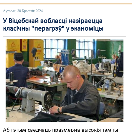
Свабода слова
Аўторак, 30 Красавік 2024
У Віцебскай вобласці назіраецца
Свабода сумленьня
класічны "перагрэў" у эканоміцы
Суд
Сьмяротнае пакараньне
Экалёгія
Правы працоўных
Сацыяльныя правы
Аб гэтым сведчаць празмерна высокія тэмпы