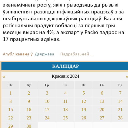
эканамічнага росту, якія прыводзяць да рызыкі
ўзнікнення і развіцця інфляцыйных працэсаў з-за
неабгрунтаваных дзяржаўных расходаў. Валавы
рэгіянальны прадукт вобласці за першыя тры
месяцы вырас на 4%, а экспарт у Расію падрос на
17 працэнтных адзінак.
Апублікавана ў
Дзяржава
Падрабязьней ...
КАЛЯНДАР
«
Красавік 2024
Пн
Аў
Ср
Чц
Пт
Сб
Нд
1
2
3
4
5
6
7
8
9
10
11
12
13
14
15
16
17
18
19
20
21
22
23
24
25
26
27
28
29
30