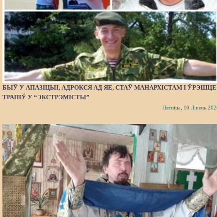
БЫЎ У АПАЗІЦЫІ, АДРОКСЯ АД ЯЕ, СТАЎ МАНАРХІСТАМ І ЎРЭШЦЕ
ТРАПІЎ У “ЭКСТРЭМІСТЫ”
Пятніца, 10 Ліпень 202