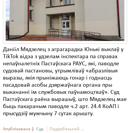
Карная псыхіятрыя
КПЧ ААН
Культурныя правы
ЛПП
Мігранты
Данііл Мядзелец з аграгарадка Юнькі выклаў у
TikTok відэа з удзелам інспектара па справах
Мірныя сходы
непаўналетніх Пастаўскага РАУС, які, паводле
судовай пастановы, утрымліваў «абразлівыя
Палітвязьні
выразы, якія прыніжаюць гонар і годнасць
Праваабаронцы
пасадовай асобы дзяржаўнага органа пры
выкананні ім службовых паўнамоцтваў». Суд
Правы дзіцяці
Пастаўскага раёна вырашыў, што Мядзелец мае
быць пакараным паводле ч.2 арт. 24.4 КоАП і
Пэнітэнцыярная сыстэма
прысудзіў мужчыну 7 сутак арышту.
Распальваньне варожасьці
Апублікавана ў
Суд
Падрабязьней ...
Рознае