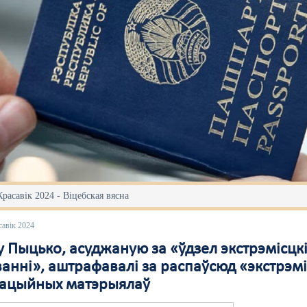
Красавік 2024 - Віцебская вясна
савік 2024
у Пыцько, асуджаную за «ўдзел экстрэмісцк
анні», аштрафавалі за распаўсюд «экстрэмі
ацыйных матэрыялаў