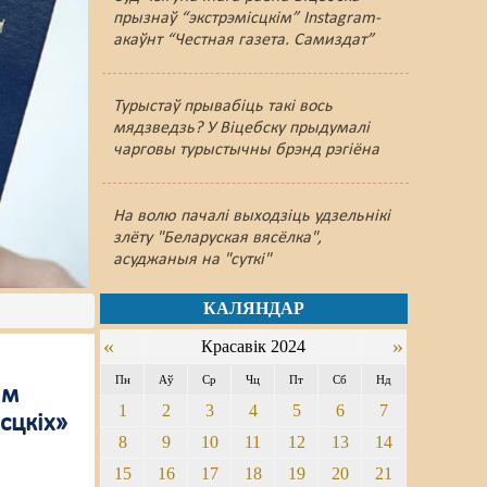
прызнаў “экстрэмісцкім” Instagram-
акаўнт “Честная газета. Самиздат”
Турыстаў прывабіць такі вось
мядзведзь? У Віцебску прыдумалі
чарговы турыстычны брэнд рэгіёна
На волю пачалі выходзіць удзельнікі
злёту "Беларуская вясёлка",
асуджаныя на "суткі"
КАЛЯНДАР
«
»
Красавік 2024
Пн
Аў
Ср
Чц
Пт
Сб
Нд
ім
1
2
3
4
5
6
7
сцкіх»
8
9
10
11
12
13
14
15
16
17
18
19
20
21