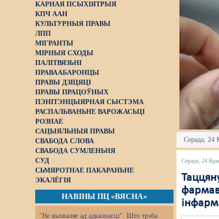
КАРНАЯ ПСЫХІЯТРЫЯ
КПЧ ААН
КУЛЬТУРНЫЯ ПРАВЫ
ЛПП
МІГРАНТЫ
МІРНЫЯ СХОДЫ
ПАЛІТВЯЗЬНІ
ПРАВААБАРОНЦЫ
ПРАВЫ ДЗІЦЯЦІ
ПРАВЫ ПРАЦОЎНЫХ
ПЭНІТЭНЦЫЯРНАЯ СЫСТЭМА
РАСПАЛЬВАНЬНЕ ВАРОЖАСЬЦІ
РОЗНАЕ
САЦЫЯЛЬНЫЯ ПРАВЫ
Серада, 24 
СВАБОДА СЛОВА
СВАБОДА СУМЛЕНЬНЯ
СУД
Серада, 24 Кра
СЬМЯРОТНАЕ ПАКАРАНЬНЕ
Таццян
ЭКАЛЁГІЯ
фармав
НАВІНЫ ПЦ «ВЯСНА»
інфарм
"Не вызваляе ад адказнасці". Што трэба