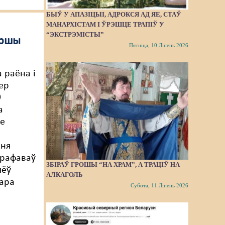
БЫЎ У АПАЗІЦЫІ, АДРОКСЯ АД ЯЕ, СТАЎ
МАНАРХІСТАМ І ЎРЭШЦЕ ТРАПІЎ У
“ЭКСТРЭМІСТЫ”
оршы
Пятніца, 10 Ліпень 2026
а
 раёна і
ер
9
а
е
ня
трафаваў
ЗБІРАЎ ГРОШЫ “НА ХРАМ”, А ТРАЦІЎ НА
лёў
АЛКАГОЛЬ
тара
Субота, 11 Ліпень 2026