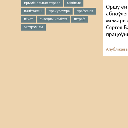
крымінальная справа
міліцыя
Оршу ён 
палітвязні
пракуратура
прафсаюз
абноўле
пікет
сьледчы камітэт
штраф
мемарыя
экстрэмізм
Сяргея Б
працоўны
Апублікава