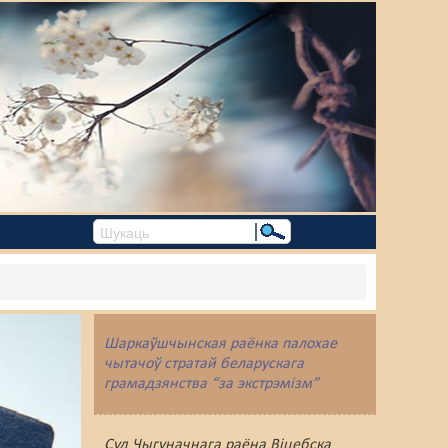
Шаркаўшчынская раёнка палохае
чытачоў стратай беларускага
грамадзянства “за экстрэмізм”
Суд Чыгуначнага раёна Віцебска