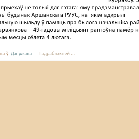
Кубракоў. 
прыехаў не толькі для гэтага: яму прадэманстравал
ны будынак Аршанскага РУУС, на якім адкрылі
льную шыльду ў памяць пра былога начальніка ра
арвянкова – 49-гадовы міліцыянт раптоўна памёр н
м месцы сёлета 4 лютага.
на ў
Дзяржава
Падрабязьней ...