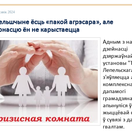
савік 2024
ельшчыне ёсць «пакой агрэсара», але
рнасцю ён не карыстаецца
Адным з н
дзейнасці
дзяржаўна
установы 
Лепельскаг
з'яўляецца
комплексн
дапамогі
грамадзяна
апынуліся 
жыццёвай с
ў сувязі з
гвалтам.