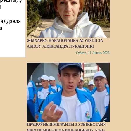
Зрэшты, у
і
йаддзела
а
ЖЫХАРКУ НАВАПОЛАЦКА АСУДЗІЛІ ЗА
АБРАЗУ АЛЯКСАНДРА ЛУКАШЭНКІ
Субота, 11 Ліпень 2026
ПРАЦОЎНЫЯ МІГРАНТЫ З УЗБІКЕСТАНУ,
ЯКІХ ПРЫВЕЗЛІ НА ВІЦЕБШЧЫНУ, УЖО