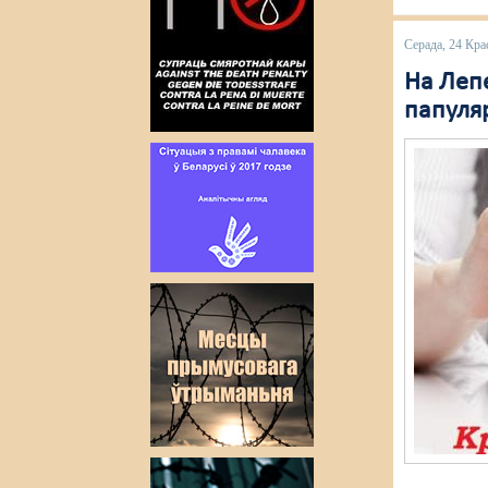
Серада, 24 Кра
На Леп
папуля