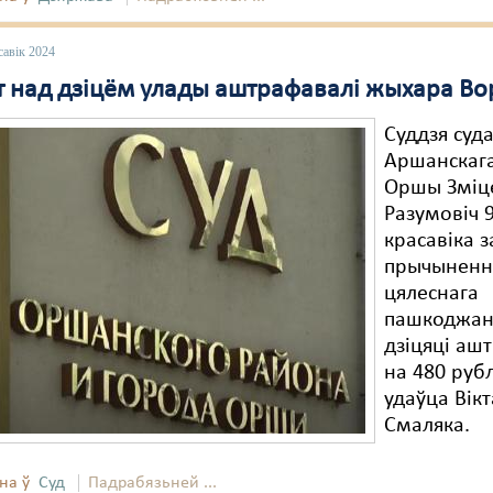
савік 2024
лт над дзіцём улады аштрафавалі жыхара В
Суддзя суд
Аршанскага
Оршы Зміц
Разумовіч 
красавіка з
прычыненн
цялеснага
пашкоджан
дзіцяці аш
на 480 руб
удаўца Вік
Смаляка.
на ў
Суд
Падрабязьней ...