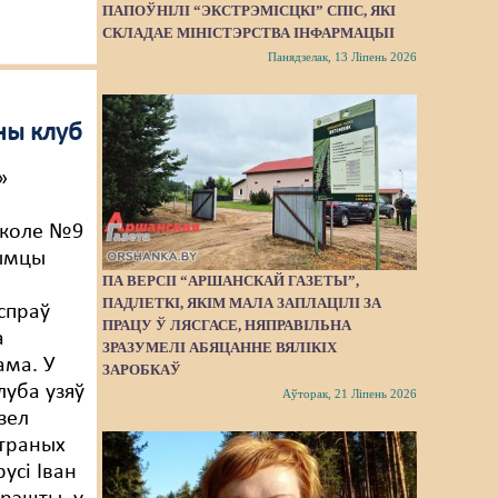
ПАПОЎНІЛІ “ЭКСТРЭМІСЦКІ” СПІС, ЯКІ
СКЛАДАЕ МІНІСТЭРСТВА ІНФАРМАЦЫІ
Панядзелак, 13 Ліпень 2026
ны клуб
»
ў
школе №9
ымцы
ПА ВЕРСІІ “АРШАНСКАЙ ГАЗЕТЫ”,
я
ПАДЛЕТКІ, ЯКІМ МАЛА ЗАПЛАЦІЛІ ЗА
спраў
ПРАЦУ Ў ЛЯСГАСЕ, НЯПРАВІЛЬНА
а
ЗРАЗУМЕЛІ АБЯЦАННЕ ВЯЛІКІХ
ама. У
ЗАРОБКАЎ
луба узяў
Аўторак, 21 Ліпень 2026
дзел
утраных
усі Іван