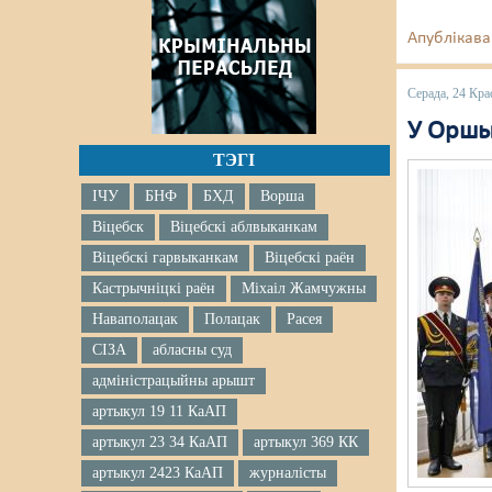
Апублікава
Серада, 24 Кра
У Оршы
ТЭГІ
ІЧУ
БНФ
БХД
Ворша
Віцебск
Віцебскі аблвыканкам
Віцебскі гарвыканкам
Віцебскі раён
Кастрычніцкі раён
Міхаіл Жамчужны
Наваполацак
Полацак
Расея
СІЗА
абласны суд
адміністрацыйны арышт
артыкул 19 11 КаАП
артыкул 23 34 КаАП
артыкул 369 КК
артыкул 2423 КаАП
журналісты