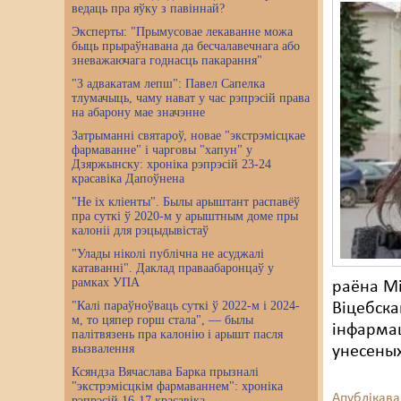
ведаць пра яўку з павіннай?
Эксперты: "Прымусовае лекаванне можа
быць прыраўнавана да бесчалавечнага або
зневажаючага годнасць пакарання"
"З адвакатам лепш": Павел Сапелка
тлумачыць, чаму нават у час рэпрэсій права
на абарону мае значэнне
Затрыманні святароў, новае "экстрэмісцкае
фармаванне" і чарговы "хапун" у
Дзяржынску: хроніка рэпрэсій 23-24
красавіка Дапоўнена
"Не іх кліенты". Былы арыштант распавёў
пра суткі ў 2020-м у арыштным доме пры
калоніі для рэцыдывістаў
"Улады ніколі публічна не асуджалі
катаванні". Даклад праваабаронцаў у
рамках УПА
раёна Мі
"Калі параўноўваць суткі ў 2022-м і 2024-
Віцебска
м, то цяпер горш стала", — былы
інфармац
палітвязень пра калонію і арышт пасля
вызвалення
унесеных
Ксяндза Вячаслава Барка прызналі
"экстрэмісцкім фармаваннем": хроніка
Апублікава
рэпрэсій 16-17 красавіка