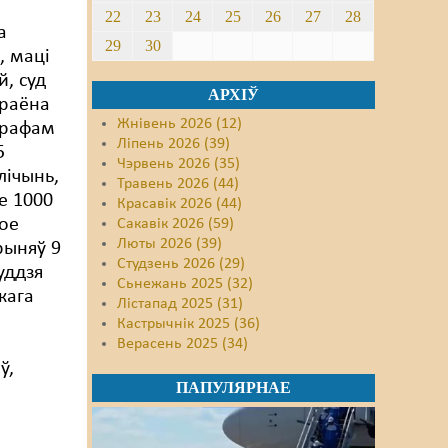
22
23
24
25
26
27
28
а
29
30
, маці
й, суд
АРХІЎ
 раёна
Жнівень 2026 (12)
трафам
Ліпень 2026 (39)
5
Чэрвень 2026 (35)
лічынь,
Травень 2026 (44)
е 1000
Красавік 2026 (44)
кое
Сакавік 2026 (59)
Люты 2026 (39)
рыняў 9
Студзень 2026 (29)
уддзя
Сьнежань 2025 (32)
кага
Лістапад 2025 (31)
Кастрычнік 2025 (36)
Верасень 2025 (34)
ў,
ПАПУЛЯРНАЕ