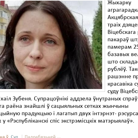
Жыхарку
аграгарадк
Акцябрская
траіх дзяце
Віцебскага
пакараў ш
памерам 2
базавых ве
што склада
рублёў. Та
рашэнне п
красавіка с
суду Віцебс
хаіл Зубеня. Супрацоўнікі аддзела ўнутраных спраў
га раёна знайшлі ў сацыяльных сетках жынчыны
ыйную прадукцыю і лагатып двух інтэрнэт- рэсурса
 у «Рэспубліканскі спіс экстрэмісцкіх матэрыялаў».
на ў
Суд
Падрабязьней ...