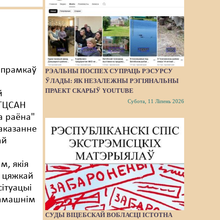
апрамкаў
РЭАЛЬНЫ ПОСПЕХ СУПРАЦЬ РЭСУРСУ
ЎЛАДЫ: ЯК НЕЗАЛЕЖНЫ РЭГІЯНАЛЬНЫ
ПРАЕКТ СКАРЫЎ YOUTUBE
й
Субота, 11 Ліпень 2026
"ТЦСАН
а раёна"
 аказанне
ай
м, якія
ў цяжкай
ітуацыі
 дамашнім
СУДЫ ВІЦЕБСКАЙ ВОБЛАСЦІ ІСТОТНА