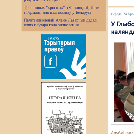
Трое новых "хросных" з Фінляндыі, Латвіі
і Германіі для палітвязняў у Беларусі
Серада, 24 Кра
Палітзняволенай Алене Лазарчык дадалі
У Глыб
яшчэ паўтара года зняволення
калянд
Апублікава