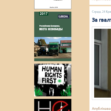
Серада, 24 Кра
За гва
Апублікава