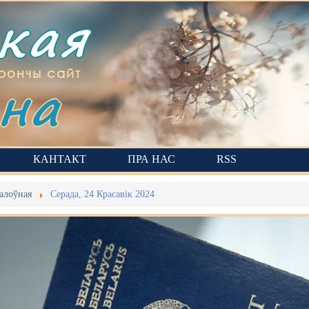
ская
на
рончы сайт
КАНТАКТ
ПРА НАС
RSS
алоўная
Серада, 24 Красавік 2024