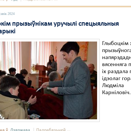
савік 2024
окім прызыўнікам уручылі спецыяльныя
арыкі
Глыбоцкім
прызыўнога
напярэдадн
вясенняга 
іх раздала
ідэолаг го
Людміла
Карніловіч.
на ў
Дзяржава
Падрабязьней ...