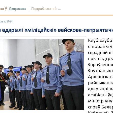
на ў
Дзяржава
Падрабязьней ...
савік 2024
 адкрылі «міліцэйскі» вайскова-патрыятыч
Клуб «Зубр
створаны 
сярэдняй 
пры падтр
ўпраўленн
ўнутраных 
Аршанскаг
райвыканк
адкрыцці к
асабісты ў
міністр ун
спраў Белар