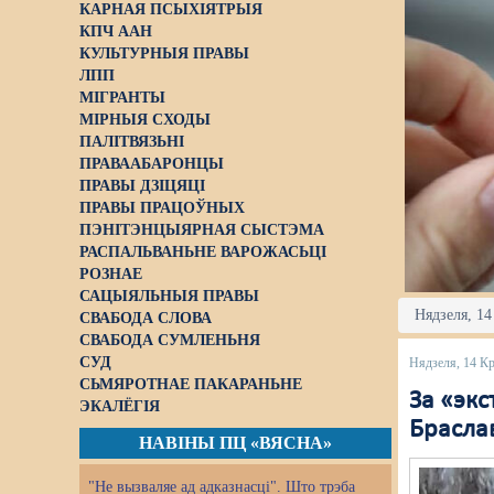
КАРНАЯ ПСЫХІЯТРЫЯ
КПЧ ААН
КУЛЬТУРНЫЯ ПРАВЫ
ЛПП
МІГРАНТЫ
МІРНЫЯ СХОДЫ
ПАЛІТВЯЗЬНІ
ПРАВААБАРОНЦЫ
ПРАВЫ ДЗІЦЯЦІ
ПРАВЫ ПРАЦОЎНЫХ
ПЭНІТЭНЦЫЯРНАЯ СЫСТЭМА
РАСПАЛЬВАНЬНЕ ВАРОЖАСЬЦІ
РОЗНАЕ
САЦЫЯЛЬНЫЯ ПРАВЫ
Нядзеля, 14
СВАБОДА СЛОВА
СВАБОДА СУМЛЕНЬНЯ
СУД
Нядзеля, 14 Кр
СЬМЯРОТНАЕ ПАКАРАНЬНЕ
За «эк
ЭКАЛЁГІЯ
Брасла
НАВІНЫ ПЦ «ВЯСНА»
"Не вызваляе ад адказнасці". Што трэба