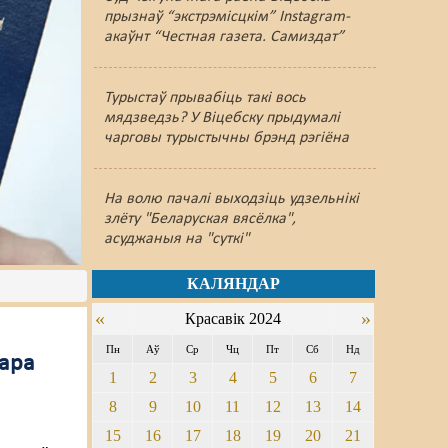
прызнаў “экстрэмісцкім” Instagram-
акаўнт “Честная газета. Самиздат”
Турыстаў прывабіць такі вось
мядзведзь? У Віцебску прыдумалі
чарговы турыстычны брэнд рэгіёна
На волю пачалі выходзіць удзельнікі
злёту "Беларуская вясёлка",
асуджаныя на "суткі"
КАЛЯНДАР
«
»
Красавік 2024
Пн
Аў
Ср
Чц
Пт
Сб
Нд
хара
1
2
3
4
5
6
7
8
9
10
11
12
13
14
а
15
16
17
18
19
20
21