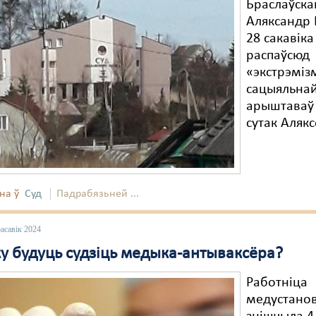
Браслаўска
Аляксандр 
28 сакавіка
распаўсюд
«экстрэміз
сацыяльнай
арыштаваў 
сутак Алякс
на ў
Суд
Падрабязьней ...
асавік 2024
ку будуць судзіць медыка-антываксёра?
Работніца
медустано