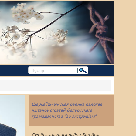
Шаркаўшчынская раёнка палохае
чытачоў стратай беларускага
грамадзянства “за экстрэмізм”
Суд Чыгуначнага раёна Віцебска