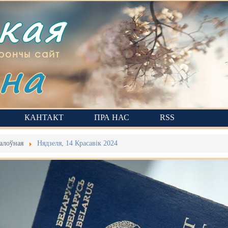
ская
на
рончы сайт
КАНТАКТ
ПРА НАС
RSS
алоўная
Нядзеля, 14 Красавік 2024