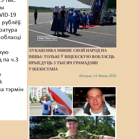
5 тыс.
ны
VID-19
. рублёў.
ратура
вобласці
ЛУКАШЭНКА МЯНЯЕ СВОЙ НАРОД НА
ную
ІНШЫ: ТОЛЬКІ Ў ВІЦЕБСКУЮ ВОБЛАСЦЬ
д па ч.3
ПРЫЕДУЦЬ 5 ТЫСЯЧ ГРАМАДЗЯН
УЗБЕКІСТАНА
е
Аўторак, 14 Ліпень 2026
й
на тэрмін