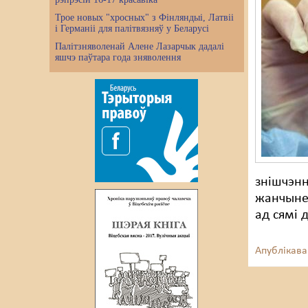
Трое новых "хросных" з Фінляндыі, Латвіі
і Германіі для палітвязняў у Беларусі
Палітзняволенай Алене Лазарчык дадалі
яшчэ паўтара года зняволення
знішчэн
жанчыне 
ад сямі 
Апублікава