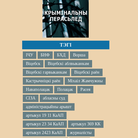
ТЭГІ
ІЧУ
БНФ
БХД
Ворша
Віцебск
Віцебскі аблвыканкам
Віцебскі гарвыканкам
Віцебскі раён
Кастрычніцкі раён
Міхаіл Жамчужны
Наваполацак
Полацак
Расея
СІЗА
абласны суд
адміністрацыйны арышт
артыкул 19 11 КаАП
артыкул 23 34 КаАП
артыкул 369 КК
артыкул 2423 КаАП
журналісты