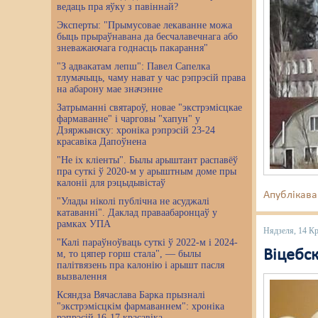
ведаць пра яўку з павіннай?
Эксперты: "Прымусовае лекаванне можа
быць прыраўнавана да бесчалавечнага або
зневажаючага годнасць пакарання"
"З адвакатам лепш": Павел Сапелка
тлумачыць, чаму нават у час рэпрэсій права
на абарону мае значэнне
Затрыманні святароў, новае "экстрэмісцкае
фармаванне" і чарговы "хапун" у
Дзяржынску: хроніка рэпрэсій 23-24
красавіка Дапоўнена
"Не іх кліенты". Былы арыштант распавёў
пра суткі ў 2020-м у арыштным доме пры
калоніі для рэцыдывістаў
Апублікава
"Улады ніколі публічна не асуджалі
катаванні". Даклад праваабаронцаў у
рамках УПА
Нядзеля, 14 Кр
"Калі параўноўваць суткі ў 2022-м і 2024-
Віцебс
м, то цяпер горш стала", — былы
палітвязень пра калонію і арышт пасля
вызвалення
Ксяндза Вячаслава Барка прызналі
"экстрэмісцкім фармаваннем": хроніка
рэпрэсій 16-17 красавіка