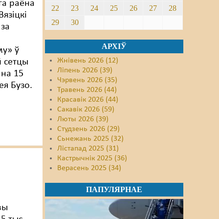
га раёна
22
23
24
25
26
27
28
Вязіцкі
29
30
 за
АРХІЎ
му» ў
Жнівень 2026 (12)
 сетцы
Ліпень 2026 (39)
на 15
Чэрвень 2026 (35)
ея Бузо.
Травень 2026 (44)
Красавік 2026 (44)
Сакавік 2026 (59)
Люты 2026 (39)
Студзень 2026 (29)
Сьнежань 2025 (32)
Лістапад 2025 (31)
Кастрычнік 2025 (36)
Верасень 2025 (34)
ПАПУЛЯРНАЕ
вы