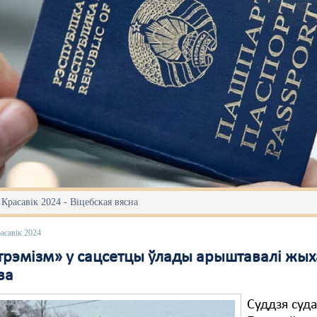
 Красавік 2024 - Віцебская вясна
асавік 2024
стрэмізм» у сацсетцы ўлады арыштавалі жы
ва
Суддзя суд