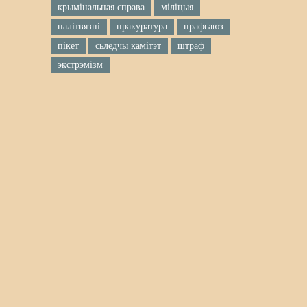
крымінальная справа
міліцыя
палітвязні
пракуратура
прафсаюз
пікет
сьледчы камітэт
штраф
экстрэмізм