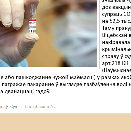
знішчыла 4,
доз вакцы
супраць CO
на 52,5 тыс
Таму праку
Віцебскай 
накіравала
крыміналь
справу ў су
арт.218 КК
(Наўмысна
не або пашкоджанне чужой маёмасці) у рамках яко
пагражае пакаранне ў выглядзе пазбаўлення волі 
да дванаццаці гадоў.
на ў
Суд
Падрабязьней ...