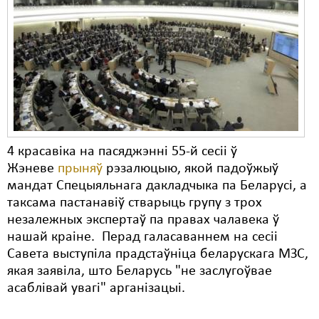
4 красавіка на пасяджэнні 55-й сесіі ў
Жэневе
прыняў
рэзалюцыю, якой падоўжыў
мандат Спецыяльнага дакладчыка па Беларусі, а
таксама пастанавіў стварыць групу з трох
незалежных экспертаў па правах чалавека ў
нашай краіне. Перад галасаваннем на сесіі
Савета выступіла прадстаўніца беларускага МЗС,
якая заявіла, што Беларусь "не заслугоўвае
асаблівай увагі" арганізацыі.