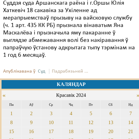
Суддзя суда Аршанскага раёна і г.Оршы Юлія
Хаткевіч 18 сакавіка за Ухіленне ад
мерапрыемстваў прызыву на вайсковую службу
(ч. 1 арт. 435 КК РБ) прызнала вінаватым Яна
Маскалёва і прызначыла яму пакаранне ў
выглядзе абмежавання волі без накіравання ў
папраўчую ўстанову адкрытага тыпу тэрмінам на
1 год 6 месяцаў.
Апублікавана ў
Суд
Падрабязьней ...
КАЛЯНДАР
«
Красавік 2024
Пн
Аў
Ср
Чц
Пт
Сб
Нд
1
2
3
4
5
6
7
8
9
10
11
12
13
14
15
16
17
18
19
20
21