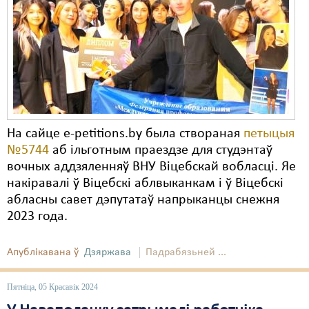
Карная псыхіятрыя
КПЧ ААН
Культурныя правы
ЛПП
Мігранты
На сайце e-petitions.by была створаная
петыцыя
Мірныя сходы
№5744
аб ільготным праездзе для студэнтаў
вочных аддзяленняў ВНУ Віцебскай вобласці. Яе
Палітвязьні
накіравалі ў Віцебскі аблвыканкам і ў Віцебскі
Праваабаронцы
абласны савет дэпутатаў напрыканцы снежня
2023 года.
Правы дзіцяці
Пэнітэнцыярная сыстэма
Апублікавана ў
Дзяржава
Падрабязьней ...
Распальваньне варожасьці
Пятніца, 05 Красавік 2024
Рознае