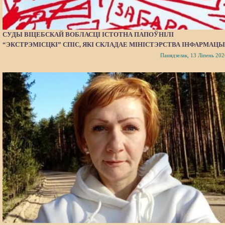
СУДЫ ВІЦЕБСКАЙ ВОБЛАСЦІ ІСТОТНА ПАПОЎНІЛІ
“ЭКСТРЭМІСЦКІ” СПІС, ЯКІ СКЛАДАЕ МІНІСТЭРСТВА ІНФАРМАЦЫ
Панядзелак, 13 Ліпень 202