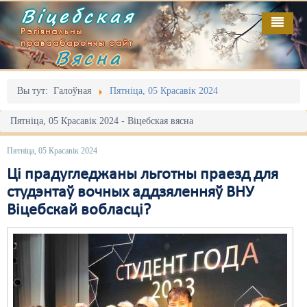
Віцебская
Рэгіянальны
праваабарончы сайт
Вясна
Галоўная
Выданьні
Адміністрацыйны перасьлед
Вы тут:
Галоўная
Пятніца, 05 Красавік 2024
Відэа
Акцыі
Пятніца, 05 Красавік 2024 - Віцебская вясна
Кантакт
Безбар'ернае асяродзьдзе
Пятніца, 05 Красавік 2024
Пра нас
Выбары
Ці прадугледжаны льготны праезд для
студэнтаў вочных аддзяленняў ВНУ
RSS
Грамадзянскія ініцыятывы
Віцебскай вобласці?
Дзяржава
Дыскрымінацыя
Затрыманьні