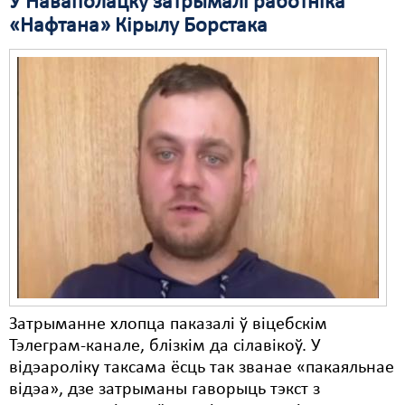
У Наваполацку затрымалі работніка
«Нафтана» Кірылу Борстака
Свабода слова
Свабода сумленьня
Суд
Сьмяротнае пакараньне
Экалёгія
Правы працоўных
Сацыяльныя правы
Затрыманне хлопца паказалі ў віцебскім
Тэлеграм-канале, блізкім да сілавікоў. У
відэароліку таксама ёсць так званае «пакаяльнае
відэа», дзе затрыманы гаворыць тэкст з