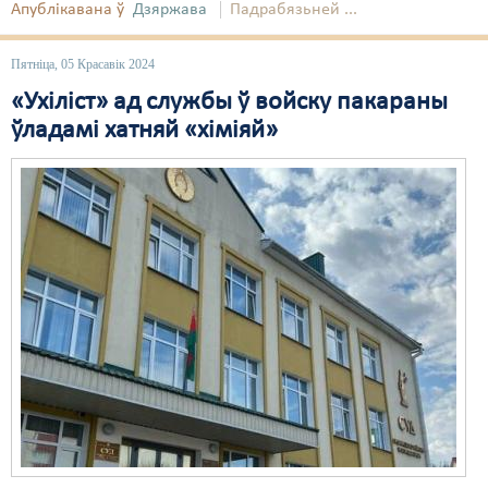
Апублікавана ў
Дзяржава
Падрабязьней ...
Пятніца, 05 Красавік 2024
«Ухіліст» ад службы ў войску пакараны
ўладамі хатняй «хіміяй»