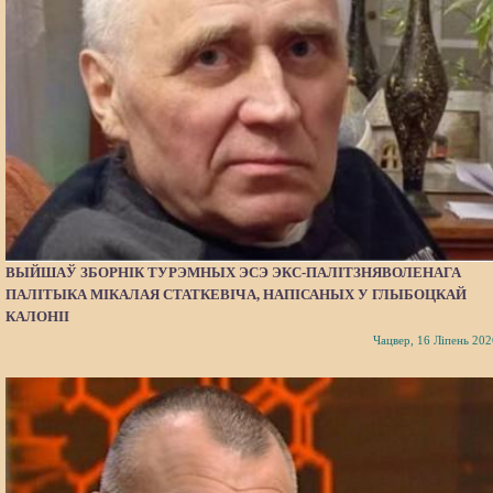
ВЫЙШАЎ ЗБОРНІК ТУРЭМНЫХ ЭСЭ ЭКС-ПАЛІТЗНЯВОЛЕНАГА
ПАЛІТЫКА МІКАЛАЯ СТАТКЕВІЧА, НАПІСАНЫХ У ГЛЫБОЦКАЙ
КАЛОНІІ
Чацвер, 16 Ліпень 202