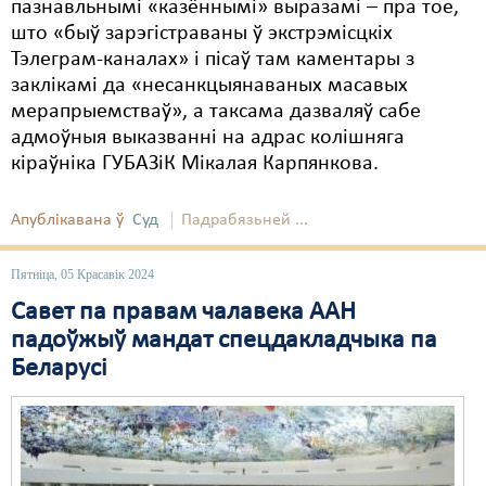
пазнавльнымі «казённымі» выразамі – пра тое,
што «быў зарэгістраваны ў экстрэмісцкіх
Тэлеграм-каналах» і пісаў там каментары з
заклікамі да «несанкцыянаваных масавых
мерапрыемстваў», а таксама дазваляў сабе
адмоўныя выказванні на адрас колішняга
кіраўніка ГУБАЗіК Мікалая Карпянкова.
Апублікавана ў
Суд
Падрабязьней ...
Пятніца, 05 Красавік 2024
Савет па правам чалавека ААН
падоўжыў мандат спецдакладчыка па
Беларусі