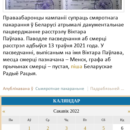
Карная псыхіятрыя
КПЧ ААН
Праваабаронцы кампаніі супраць смяротнага
Культурныя правы
пакарання ў Беларусі атрымалі дакументальнае
пацверджанне расстрэлу Віктара
ЛПП
Паўлава. Паводле пасведчання аб смерці
расстрэл адбыўся 13 траўня 2021 года. У
Мігранты
пасведчанні, выпісаным на імя Віктара Паўлава,
Мірныя сходы
месца смерці пазначана – Менск, графа аб
прычынах смерці – пустая,
піша
Беларускае
Палітвязьні
Радыё Рацыя.
Праваабаронцы
Апублікавана ў
Сьмяротнае пакараньне
Падрабязьней ...
Правы дзіцяці
КАЛЯНДАР
Пэнітэнцыярная сыстэма
«
Сакавік 2022
Распальваньне варожасьці
Пн
Аў
Ср
Чц
Пт
Сб
Нд
1
2
3
4
5
6
Рознае