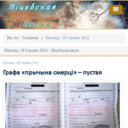
Віцебская
Рэгіянальны
праваабарончы сайт
Вясна
Галоўная
Выданьні
Адміністрацыйны перасьлед
Вы тут:
Галоўная
Пятніца, 18 Сакавік 2022
Відэа
Акцыі
Пятніца, 18 Сакавік 2022 - Віцебская вясна
Кантакт
Безбар'ернае асяродзьдзе
Пятніца, 18 Сакавік 2022
Пра нас
Выбары
Графа «прычына смерці» – пустая
RSS
Грамадзянскія ініцыятывы
Дзяржава
Дыскрымінацыя
Затрыманьні