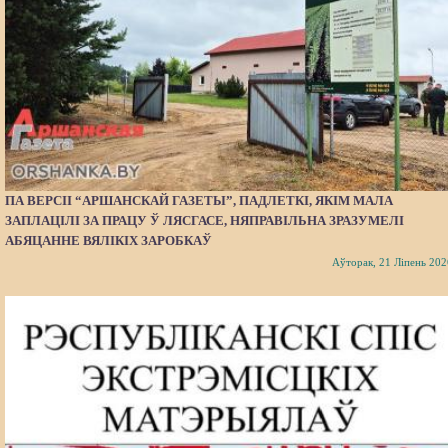
ПА ВЕРСІІ “АРШАНСКАЙ ГАЗЕТЫ”, ПАДЛЕТКІ, ЯКІМ МАЛА
ЗАПЛАЦІЛІ ЗА ПРАЦУ Ў ЛЯСГАСЕ, НЯПРАВІЛЬНА ЗРАЗУМЕЛІ
АБЯЦАННЕ ВЯЛІКІХ ЗАРОБКАЎ
Аўторак, 21 Ліпень 202