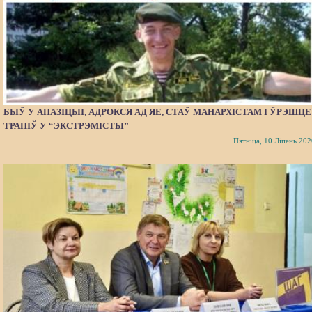
БЫЎ У АПАЗІЦЫІ, АДРОКСЯ АД ЯЕ, СТАЎ МАНАРХІСТАМ І ЎРЭШЦЕ
ТРАПІЎ У “ЭКСТРЭМІСТЫ”
Пятніца, 10 Ліпень 202