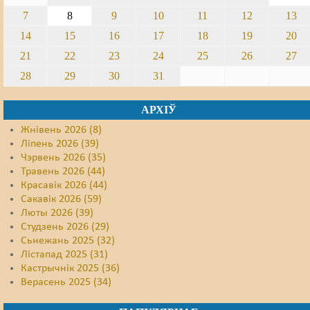
7
8
9
10
11
12
13
Свабода слова
14
15
16
17
18
19
20
Свабода сумленьня
21
22
23
24
25
26
27
28
29
30
31
Суд
Сьмяротнае пакараньне
АРХІЎ
Жнівень 2026 (8)
Экалёгія
Ліпень 2026 (39)
Чэрвень 2026 (35)
Правы працоўных
Травень 2026 (44)
Красавік 2026 (44)
Сацыяльныя правы
Сакавік 2026 (59)
Люты 2026 (39)
Студзень 2026 (29)
Сьнежань 2025 (32)
Лістапад 2025 (31)
Кастрычнік 2025 (36)
Верасень 2025 (34)