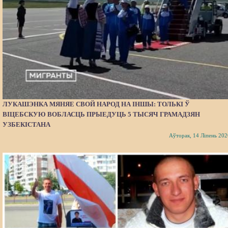
ЛУКАШЭНКА МЯНЯЕ СВОЙ НАРОД НА ІНШЫ: ТОЛЬКІ Ў
ВІЦЕБСКУЮ ВОБЛАСЦЬ ПРЫЕДУЦЬ 5 ТЫСЯЧ ГРАМАДЗЯН
УЗБЕКІСТАНА
Аўторак, 14 Ліпень 202