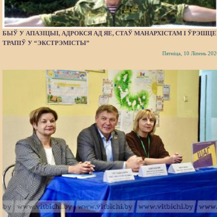
БЫЎ У АПАЗІЦЫІ, АДРОКСЯ АД ЯЕ, СТАЎ МАНАРХІСТАМ І ЎРЭШЦЕ
ТРАПІЎ У “ЭКСТРЭМІСТЫ”
Пятніца, 10 Ліпень 202