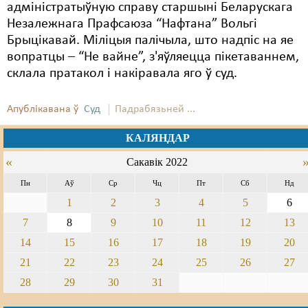
адміністратыўную справу старшыні Беларускага
Незалежнага Прафсаюза “Нафтана” Вольгі
Брыцікавай. Міліцыя палічыла, што надпіс на яе
вопратцы – “Не вайне”, з'яўляецца пікетаваннем,
склала пратакол і накіравала яго ў суд.
Апублікавана ў
Суд
Падрабязьней ...
КАЛЯНДАР
«
Сакавік 2022
Пн
Аў
Ср
Чц
Пт
Сб
Нд
1
2
3
4
5
6
7
8
9
10
11
12
13
14
15
16
17
18
19
20
21
22
23
24
25
26
27
28
29
30
31