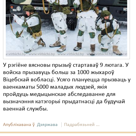
Карная псыхіятрыя
КПЧ ААН
Культурныя правы
ЛПП
Мігранты
Мірныя сходы
У рэгіёне вясновы прызыў стартаваў 9 лютага. У
войска прызавуць больш за 1000 жыхароў
Палітвязьні
Віцебскай вобласці. Усяго плануецца прызваць у
Праваабаронцы
ваенкаматы 5000 маладых людзей, якія
пройдуць медыцынскае абследаванне для
Правы дзіцяці
вызначэння катэгорыі прыдатнасці да будучай
ваеннай службы.
Пэнітэнцыярная сыстэма
Распальваньне варожасьці
Апублікавана ў
Дзяржава
Падрабязьней ...
Рознае