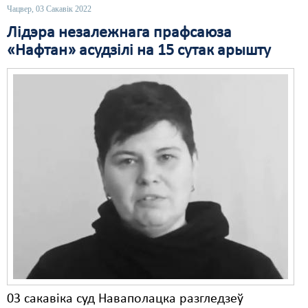
Чацвер, 03 Сакавік 2022
Свабода слова
Лідэра незалежнага прафсаюза
«Нафтан» асудзілі на 15 сутак арышту
Свабода сумленьня
Суд
Сьмяротнае пакараньне
Экалёгія
Правы працоўных
Сацыяльныя правы
03 сакавіка суд Наваполацка разгледзеў