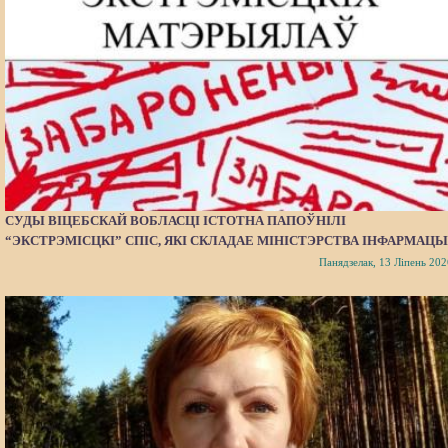
СУДЫ ВІЦЕБСКАЙ ВОБЛАСЦІ ІСТОТНА ПАПОЎНІЛІ
“ЭКСТРЭМІСЦКІ” СПІС, ЯКІ СКЛАДАЕ МІНІСТЭРСТВА ІНФАРМАЦЫ
Панядзелак, 13 Ліпень 202