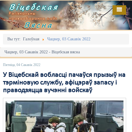
Віцебская
Рэгіянальны
праваабарончы сайт
Вясна
Галоўная
Выданьні
Адміністрацыйны перасьлед
Вы тут:
Галоўная
Чацвер, 03 Сакавік 2022
Відэа
Акцыі
Чацвер, 03 Сакавік 2022 - Віцебская вясна
Кантакт
Безбар'ернае асяродзьдзе
Пятніца, 04 Сакавік 2022
Пра нас
Выбары
У Віцебскай вобласці пачаўся прызыў на
тэрміновую службу, афіцэраў запасу і
RSS
Грамадзянскія ініцыятывы
праводзяцца вучэнні войскаў
Дзяржава
Дыскрымінацыя
Затрыманьні