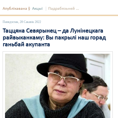
Апублікавана ў
Акцыі
Падрабязьней ...
Свабода слова
Свабода сумленьня
Панядзелак, 28 Сакавік 2022
Таццяна Севярынец – да Лунінецкага
Суд
райвыканкаму: Вы пакрылі наш горад
Сьмяротнае пакараньне
ганьбай акупанта
Экалёгія
Правы працоўных
Сацыяльныя правы