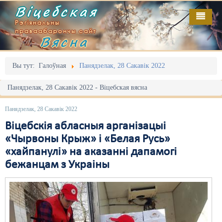
Віцебская
Рэгіянальны
праваабарончы сайт
Вясна
Галоўная
Выданьні
Адміністрацыйны перасьлед
Вы тут:
Галоўная
Панядзелак, 28 Сакавік 2022
Відэа
Акцыі
Панядзелак, 28 Сакавік 2022 - Віцебская вясна
Кантакт
Безбар'ернае асяродзьдзе
Панядзелак, 28 Сакавік 2022
Пра нас
Выбары
Віцебскія абласныя арганізацыі
«Чырвоны Крыж» і «Белая Русь»
RSS
Грамадзянскія ініцыятывы
«хайпанулі» на аказанні дапамогі
бежанцам з Украіны
Дзяржава
Дыскрымінацыя
Затрыманьні