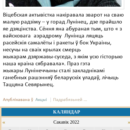
Віцебская актывістка накіравала зварот на сваю
малую радзіму – у горад Лунінец, дзе прайшло
яе дзяцінства. Сёння яна абураная тым, што « з
вайсковага аэрадрому Лунінца ляцяць
расейскія самалёты і ракеты ў бок Украіны,
несучы на сваіх крылах смерць
жыхарам дзяржавы-суседа, з якім усю гісторыю
наша краіна сябравала». Праз гэта
жыхары Лунінеччыны сталі закладнікамі
ганебных рашэнняў беларускіх уладаў, лічыць
Таццяна Севярынец.
Апублікавана ў
Акцыі
Падрабязьней ...
КАЛЯНДАР
«
Сакавік 2022