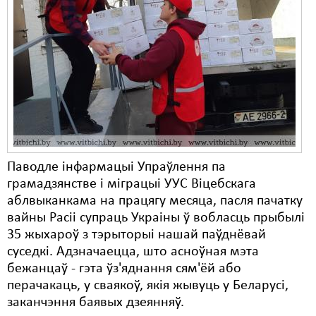
Карная псыхіятрыя
КПЧ ААН
Культурныя правы
ЛПП
Мігранты
Мірныя сходы
Паводле інфармацыі Упраўлення па
Палітвязьні
грамадзянстве і міграцыі УУС Віцебскага
Праваабаронцы
аблвыканкама на працягу месяца, пасля пачатку
вайны Расіі супраць Украіны ў вобласць прыбылі
Правы дзіцяці
35 жыхароў з тэрыторыі нашай паўднёвай
суседкі. Адзначаецца, што асноўная мэта
Пэнітэнцыярная сыстэма
бежанцаў - гэта ўз'яднання сям'ёй або
Распальваньне варожасьці
перачакаць, у сваякоў, якія жывуць у Беларусі,
заканчэння баявых дзеянняў.
Рознае