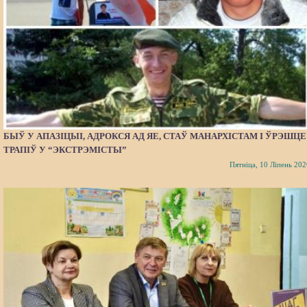
БЫЎ У АПАЗІЦЫІ, АДРОКСЯ АД ЯЕ, СТАЎ МАНАРХІСТАМ І ЎРЭШЦЕ
ТРАПІЎ У “ЭКСТРЭМІСТЫ”
Пятніца, 10 Ліпень 202