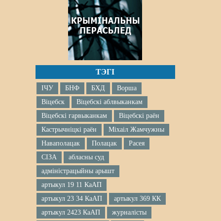
ТЭГІ
ІЧУ
БНФ
БХД
Ворша
Віцебск
Віцебскі аблвыканкам
Віцебскі гарвыканкам
Віцебскі раён
Кастрычніцкі раён
Міхаіл Жамчужны
Наваполацак
Полацак
Расея
СІЗА
абласны суд
адміністрацыйны арышт
артыкул 19 11 КаАП
артыкул 23 34 КаАП
артыкул 369 КК
артыкул 2423 КаАП
журналісты