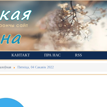
ская
на
рончы сайт
КАНТАКТ
ПРА НАС
RSS
алоўная
Пятніца, 04 Сакавік 2022