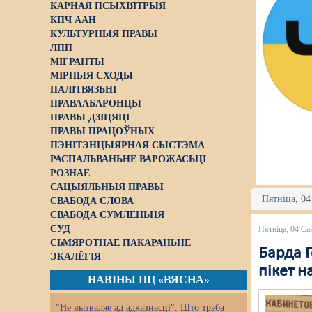
КАРНАЯ ПСЫХІЯТРЫЯ
КПЧ ААН
КУЛЬТУРНЫЯ ПРАВЫ
ЛПП
МІГРАНТЫ
МІРНЫЯ СХОДЫ
ПАЛІТВЯЗЬНІ
ПРАВААБАРОНЦЫ
ПРАВЫ ДЗІЦЯЦІ
ПРАВЫ ПРАЦОЎНЫХ
ПЭНІТЭНЦЫЯРНАЯ СЫСТЭМА
РАСПАЛЬВАНЬНЕ ВАРОЖАСЬЦІ
РОЗНАЕ
САЦЫЯЛЬНЫЯ ПРАВЫ
Пятніца, 04
СВАБОДА СЛОВА
СВАБОДА СУМЛЕНЬНЯ
СУД
Пятніца, 04 Са
СЬМЯРОТНАЕ ПАКАРАНЬНЕ
Барда Г
ЭКАЛЁГІЯ
пікет н
НАВІНЫ ПЦ «ВЯСНА»
"Не вызваляе ад адказнасці". Што трэба