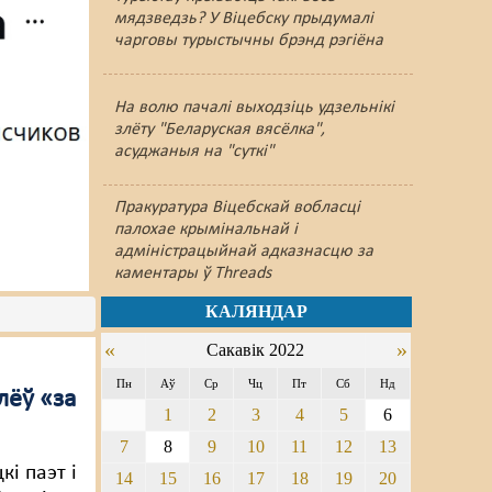
мядзведзь? У Віцебску прыдумалі
чарговы турыстычны брэнд рэгіёна
На волю пачалі выходзіць удзельнікі
злёту "Беларуская вясёлка",
асуджаныя на "суткі"
Пракуратура Віцебскай вобласці
палохае крымінальнай і
адміністрацыйнай адказнасцю за
каментары ў Threads
КАЛЯНДАР
«
»
Сакавік 2022
Пн
Аў
Ср
Чц
Пт
Сб
Нд
лёў «за
1
2
3
4
5
6
7
8
9
10
11
12
13
і паэт і
14
15
16
17
18
19
20