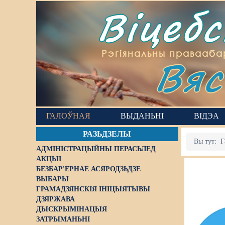
Віцеб
Вяс
Рэгіянальны правааба
ГАЛОЎНАЯ
ВЫДАНЬНІ
ВІДЭА
РАЗЬДЗЕЛЫ
Вы тут:
Г
АДМІНІСТРАЦЫЙНЫ ПЕРАСЬЛЕД
АКЦЫІ
БЕЗБАР'ЕРНАЕ АСЯРОДЗЬДЗЕ
ВЫБАРЫ
ГРАМАДЗЯНСКІЯ ІНІЦЫЯТЫВЫ
ДЗЯРЖАВА
ДЫСКРЫМІНАЦЫЯ
ЗАТРЫМАНЬНІ