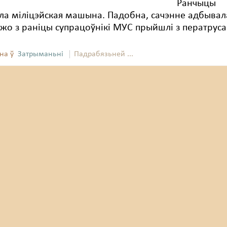
Ранчыцы
ла міліцэйская машына. Падобна, сачэнне адбывал
ўжо з раніцы супрацоўнікі МУС прыйшлі з ператруса
на ў
Затрыманьні
Падрабязьней ...