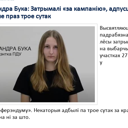
дра Бука: Затрымалі «за кампанію», адпусц
ле праз трое сутак
Высвятляю
падрабязна
лёсы затр
на выбарч
участках 27
у
ферэндуму». Некаторыя адбылі па трое сутак за кр
на ні за што.