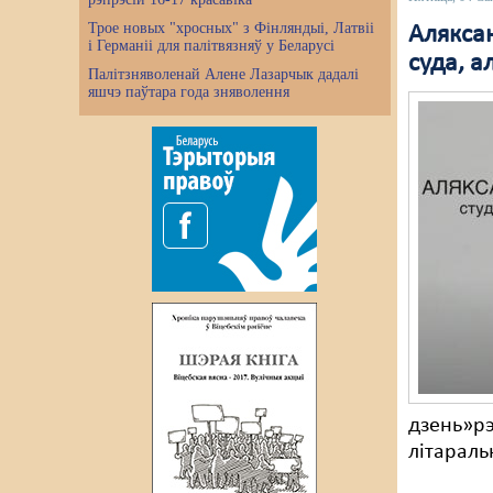
Трое новых "хросных" з Фінляндыі, Латвіі
Аляксан
і Германіі для палітвязняў у Беларусі
суда, а
Палітзняволенай Алене Лазарчык дадалі
яшчэ паўтара года зняволення
дзень»рэ
літараль