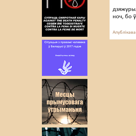
дзяжуры
ноч, бо 
Апублікава