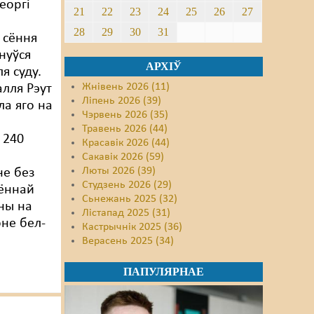
еоргі
21
22
23
24
25
26
27
28
29
30
31
 сёння
нуўся
АРХІЎ
я суду.
Жнівень 2026 (11)
алля Рэут
Ліпень 2026 (39)
а яго на
Чэрвень 2026 (35)
Травень 2026 (44)
 240
Красавік 2026 (44)
Сакавік 2026 (59)
Люты 2026 (39)
не без
Студзень 2026 (29)
ённай
Сьнежань 2025 (32)
ны на
Лістапад 2025 (31)
оне бел-
Кастрычнік 2025 (36)
Верасень 2025 (34)
ПАПУЛЯРНАЕ