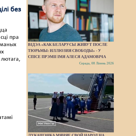
ілі без
цца
сці пра
ыманых
ВІДЭА «КАК БЕЛАРУСЫ ЖИВУТ ПОСЛЕ
ТЮРЬМЫ: ИЛЛЮЗИЯ СВОБОДЫ» - У
ых
СПІСЕ ПРЭМІІ ІМЯ АЛЕСЯ АДАМОВІЧА
 лютага,
Серада, 08 Ліпень 2026
атамі
ЛУКАШЭНКА МЯНЯЕ СВОЙ НАРОД НА