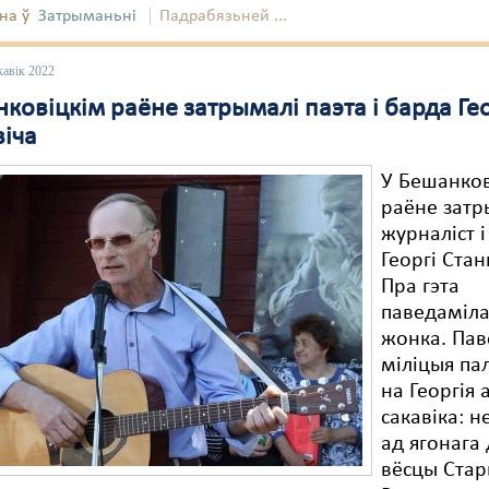
на ў
Затрыманьні
Падрабязьней ...
кавік 2022
ковіцкім раёне затрымалі паэта і барда Гео
віча
У Бешанков
раёне зат
журналіст 
Георгі Стан
Пра гэта
паведаміла
жонка. Пав
міліцыя па
на Георгія 
сакавіка: 
ад ягонага
вёсцы Ста