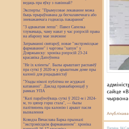
ведаць пра яўку з павіннай?
Эксперты: "Прымусовае лекаванне можа
быць прыраўнавана да бесчалавечнага або
зневажаючага годнасць пакарання"
"З адвакатам лепш": Павел Сапелка
тлумачыць, чаму нават у час рэпрэсій права
на абарону мае значэнне
Затрыманні святароў, новае "экстрэмісцкае
фармаванне" і чарговы "хапун" у
Дзяржынску: хроніка рэпрэсій 23-24
красавіка Дапоўнена
"Не іх кліенты". Былы арыштант распавёў
пра суткі ў 2020-м у арыштным доме пры
калоніі для рэцыдывістаў
"Улады ніколі публічна не асуджалі
адмініст
катаванні". Даклад праваабаронцаў у
рамках УПА
сайце «В
чырвона-
"Калі параўноўваць суткі ў 2022-м і 2024-
м, то цяпер горш стала", — былы
палітвязень пра калонію і арышт пасля
вызвалення
Апублікава
Ксяндза Вячаслава Барка прызналі
"экстрэмісцкім фармаваннем": хроніка
Пятніца, 04 Са
рэпрэсій 16-17 красавіка