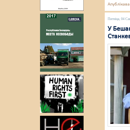
Апублікава
Пятніца, 04 Са
У Бешан
Станке