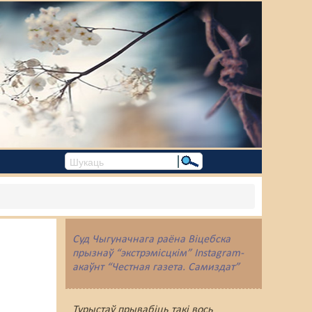
Суд Чыгуначнага раёна Віцебска
прызнаў “экстрэмісцкім” Instagram-
акаўнт “Честная газета. Самиздат”
Турыстаў прывабіць такі вось