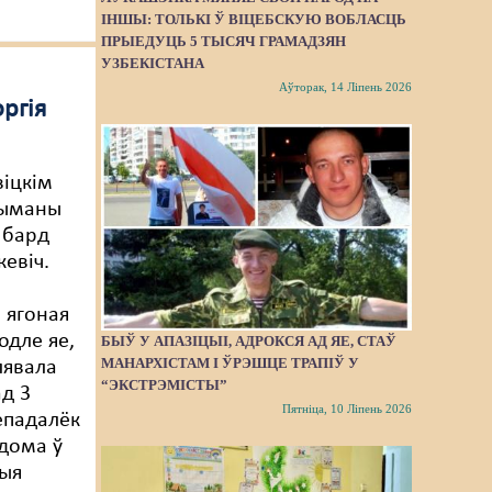
ІНШЫ: ТОЛЬКІ Ў ВІЦЕБСКУЮ ВОБЛАСЦЬ
ПРЫЕДУЦЬ 5 ТЫСЯЧ ГРАМАДЗЯН
УЗБЕКІСТАНА
Аўторак, 14 Ліпень 2026
ргія
іцкім
рыманы
і бард
кевіч.
 ягоная
одле яе,
БЫЎ У АПАЗІЦЫІ, АДРОКСЯ АД ЯЕ, СТАЎ
МАНАРХІСТАМ І ЎРЭШЦЕ ТРАПІЎ У
лявала
“ЭКСТРЭМІСТЫ”
ад 3
Пятніца, 10 Ліпень 2026
непадалёк
 дома ў
рыя