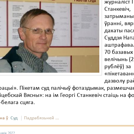
журналіст Г
Станкевіч,
затрыманы
ўранні, вяр
дахаты пасл
Суддзя Нат
аштрафавал
70 базавых
велічынь (2
рублёў) за
«пікетаван
дазволу ра
рацыі». Пікетам суд палічыў фотаздымак, размешча
іцебскай Вясны»: на ім Георгі Станкевіч стаіць на ф
белага сцяга.
на ў
Суд
Падрабязьней ...
кавік 2022