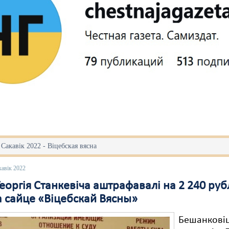
 Сакавік 2022 - Віцебская вясна
кавік 2022
еоргія Станкевіча аштрафавалі на 2 240 руб
а сайце «Віцебскай Вясны»
Бешанковіцк