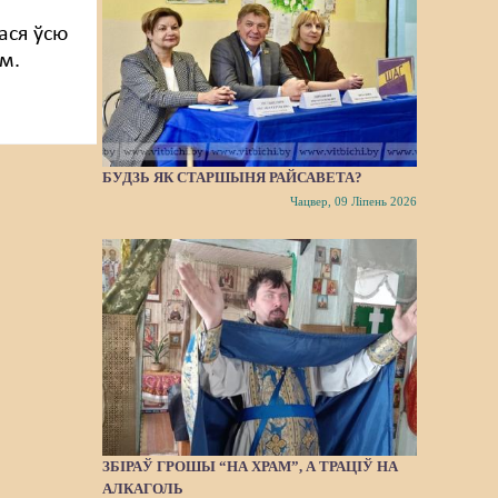
ася ўсю
м.
БУДЗЬ ЯК СТАРШЫНЯ РАЙСАВЕТА?
Чацвер, 09 Ліпень 2026
ЗБІРАЎ ГРОШЫ “НА ХРАМ”, А ТРАЦІЎ НА
АЛКАГОЛЬ