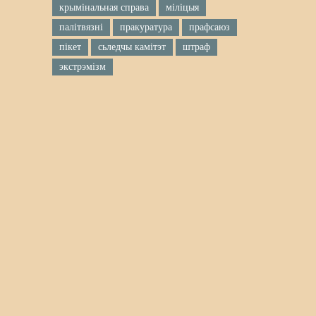
крымінальная справа
міліцыя
палітвязні
пракуратура
прафсаюз
пікет
сьледчы камітэт
штраф
экстрэмізм