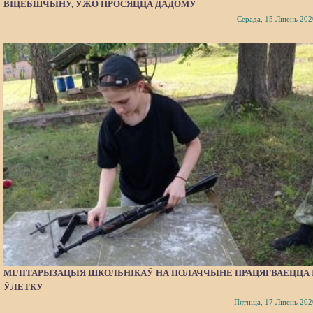
ВІЦЕБШЧЫНУ, УЖО ПРОСЯЦЦА ДАДОМУ
Серада, 15 Ліпень 202
МІЛІТАРЫЗАЦЫЯ ШКОЛЬНІКАЎ НА ПОЛАЧЧЫНЕ ПРАЦЯГВАЕЦЦА 
ЎЛЕТКУ
Пятніца, 17 Ліпень 202