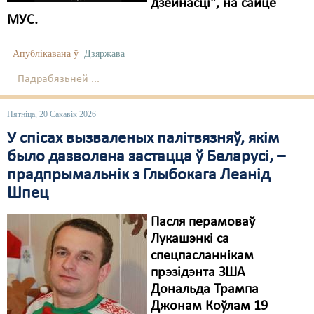
дзейнасці", на сайце
МУС.
Апублікавана ў
Дзяржава
Падрабязьней ...
Пятніца, 20 Сакавік 2026
У спісах вызваленых палітвязняў, якім
было дазволена застацца ў Беларусі, –
прадпрымальнік з Глыбокага Леанід
Шпец
Пасля перамоваў
Лукашэнкі са
спецпасланнікам
прэзідэнта ЗША
Дональда Трампа
Джонам Коўлам 19