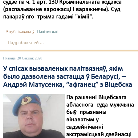
Карная псыхіятрыя
судзе па ч. 1 арт. 130 Крымінальнага кодэкса
(распальванне варожасці і варажнечы). Суд
КПЧ ААН
пакараў яго трыма гадамі "хіміі".
Культурныя правы
Апублікавана ў
Палітвязьні
ЛПП
Падрабязьней ...
Мігранты
Пятніца, 20 Сакавік 2026
Мірныя сходы
У спісах вызваленых палітвязняў, якім
Палітвязьні
было дазволена застацца ў Беларусі, –
Андрэй Матусенка, “афганец” з Віцебска
Праваабаронцы
Па рашэнні Віцебскага
Правы дзіцяці
абласнога суда мужчына
Пэнітэнцыярная сыстэма
быў прызнаны
вінаватым у
Распальваньне варожасьці
садзейнічанні
экстрэмісцкай дзейнасці
Рознае