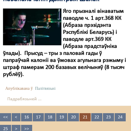
Яго прызналі вінаватым
паводле ч. 1 арт.368 КК
(Абраза прэзідэнта
Рэспублікі Беларусь) і
паводле арт.369 КК
(Абраза прадстаўніка
ўлады). Прысуд – тры з паловай гады ў
папраўчай калоніі ва ўмовах агульнага рэжыму і
штраф памерам 200 базавых велічыняў (8 тысяч
рублёў).
Апублікавана ў
Палітвязьні
Падрабязьней ...
<<
<
16
17
18
19
20
21
22
23
24
25
>
>>