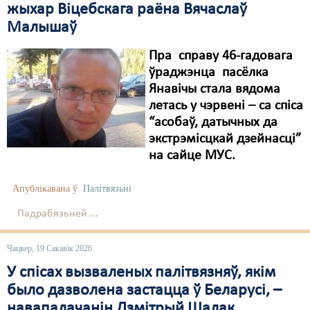
жыхар Віцебскага раёна Вячаслаў
Малышаў
Пра справу 46-гадовага
ўраджэнца пасёлка
Янавічы стала вядома
летась у чэрвені – са спіса
“асобаў, датычных да
экстрэмісцкай дзейнасці”
на сайце МУС.
Апублікавана ў
Палітвязьні
Падрабязьней ...
Чацвер, 19 Сакавік 2026
У спісах вызваленых палітвязняў, якім
было дазволена застацца ў Беларусі, –
навапалачанін Дзмітрый Шалак