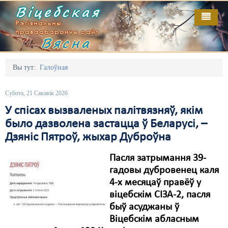
Віцебская
Рэгіянальны
праваабарончы сайт
Вясна
Галоўная
Выданьні
Адміністрацыйны перасьлед
Вы тут:
Галоўная
Відэа
Акцыі
Субота, 21 Сакавік 2026
Кантакт
Безбар'ернае асяродзьдзе
У спісах вызваленых палітвязняў, якім
было дазволена застацца ў Беларусі, –
Пра нас
Выбары
Дзяніс Пятроў, жыхар Дуброўна
RSS
Грамадзянскія ініцыятывы
Пасля затрымання 39-
Дзяржава
гадовы дубровенец каля
4-х месяцаў правёў у
Дыскрымінацыя
віцебскім СІЗА-2, пасля
быў асуджаны ў
Затрыманьні
Віцебскім абласным