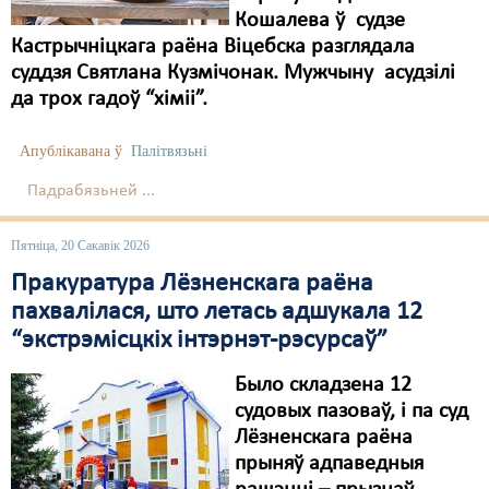
Кошалева ў судзе
Кастрычніцкага раёна Віцебска разглядала
суддзя Святлана Кузмічонак. Мужчыну асудзілі
да трох гадоў “хіміі”.
Апублікавана ў
Палітвязьні
Падрабязьней ...
Пятніца, 20 Сакавік 2026
Пракуратура Лёзненскага раёна
пахвалілася, што летась адшукала 12
“экстрэмісцкіх інтэрнэт-рэсурсаў”
Было складзена 12
судовых пазоваў, і па суд
Лёзненскага раёна
прыняў адпаведныя