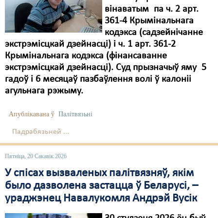
вінаватым па ч. 2 арт.
361-4 Крымінальнага
кодэкса (садзейнічанне
экстрэмісцкай дзейнасці) і ч. 1 арт. 361-2
Крымінальнага кодэкса (фінансаванне
экстрэмісцкай дзейнасці). Суд прызначыў яму 5
гадоў і 6 месяцаў пазбаўлення волі ў калоніі
агульнага рэжыму.
Апублікавана ў
Палітвязьні
Падрабязьней ...
Пятніца, 20 Сакавік 2026
У спісах вызваленых палітвязняў, якім
было дазволена застацца ў Беларусі, –
ураджэнец Навалукомля Андрэй Вусік