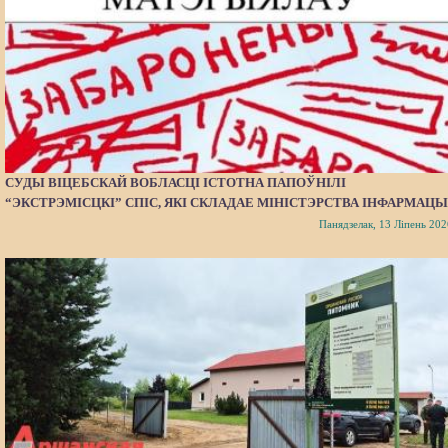
СУДЫ ВІЦЕБСКАЙ ВОБЛАСЦІ ІСТОТНА ПАПОЎНІЛІ
“ЭКСТРЭМІСЦКІ” СПІС, ЯКІ СКЛАДАЕ МІНІСТЭРСТВА ІНФАРМАЦЫ
Панядзелак, 13 Ліпень 202