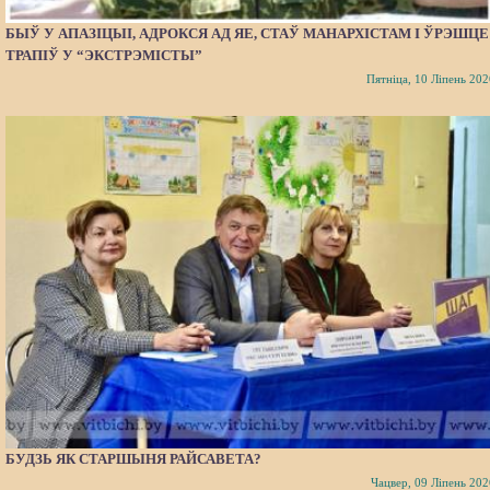
БЫЎ У АПАЗІЦЫІ, АДРОКСЯ АД ЯЕ, СТАЎ МАНАРХІСТАМ І ЎРЭШЦЕ
ТРАПІЎ У “ЭКСТРЭМІСТЫ”
Пятніца, 10 Ліпень 202
БУДЗЬ ЯК СТАРШЫНЯ РАЙСАВЕТА?
Чацвер, 09 Ліпень 202