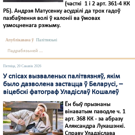
(часткі 1 і 2 арт. 361-4 КК
Свабода слова
РБ). Андрэя Матусенку асудзілі да трох гадоў
пазбаўлення волі ў калоніі ва ўмовах
Свабода сумленьня
узмоцненага рэжыму.
Суд
Апублікавана ў
Палітвязьні
Сьмяротнае пакараньне
Падрабязьней ...
Экалёгія
Пятніца, 20 Сакавік 2026
Правы працоўных
У спісах вызваленых палітвязняў, якім
Сацыяльныя правы
было дазволена застацца ў Беларусі, –
віцебскі фатограф Уладіслаў Кошалеў
Ён быў прызнаны
вінаватым паводле ч. 1
арт. 368 КК - за абразу
Аляксандра Лукашэнкі.
Справу Уладзіслава