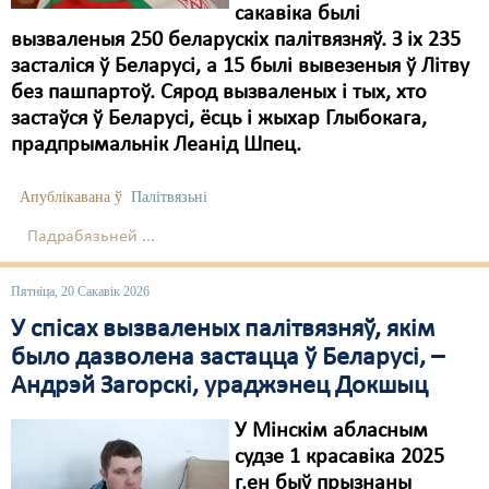
сакавіка былі
вызваленыя 250 беларускіх палітвязняў. З іх 235
засталіся ў Беларусі, а 15 былі вывезеныя ў Літву
без пашпартоў. Сярод вызваленых і тых, хто
застаўся ў Беларусі, ёсць і жыхар Глыбокага,
прадпрымальнік Леанід Шпец.
Апублікавана ў
Палітвязьні
Падрабязьней ...
Пятніца, 20 Сакавік 2026
У спісах вызваленых палітвязняў, якім
было дазволена застацца ў Беларусі, –
Андрэй Загорскі, ураджэнец Докшыц
У Мінскім абласным
судзе 1 красавіка 2025
г.ен быў прызнаны