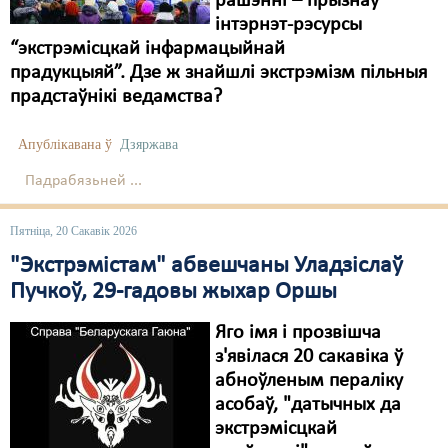
рашэнні – прызнаў
інтэрнэт-рэсурсы
“экстрэмісцкай інфармацыйнай
прадукцыяй”. Дзе ж знайшлі экстрэмізм пільныя
прадстаўнікі ведамства?
Апублікавана ў
Дзяржава
Падрабязьней ...
Пятніца, 20 Сакавік 2026
"Экстрэмістам" абвешчаны Уладзіслаў
Пучкоў, 29-гадовы жыхар Оршы
Яго імя і прозвішча
з'явілася 20 сакавіка ў
абноўленым пераліку
асобаў, "датычных да
экстрэмісцкай