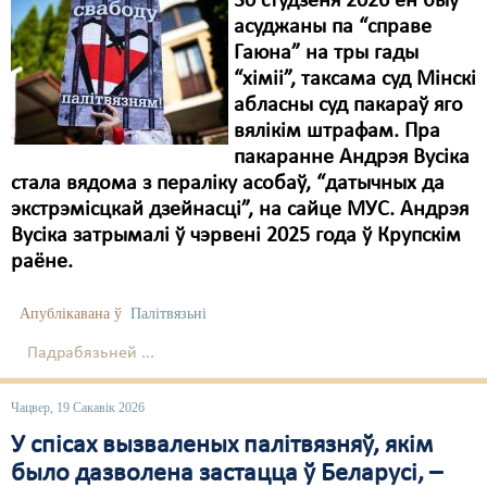
30 студзеня 2026 ён быў
асуджаны па “справе
Гаюна” на тры гады
“хіміі”, таксама суд Мінскі
абласны суд пакараў яго
вялікім штрафам. Пра
пакаранне Андрэя Вусіка
стала вядома з пераліку асобаў, “датычных да
экстрэмісцкай дзейнасці”, на сайце МУС. Андрэя
Вусіка затрымалі ў чэрвені 2025 года ў Крупскім
раёне.
Апублікавана ў
Палітвязьні
Падрабязьней ...
Чацвер, 19 Сакавік 2026
У спісах вызваленых палітвязняў, якім
было дазволена застацца ў Беларусі, –