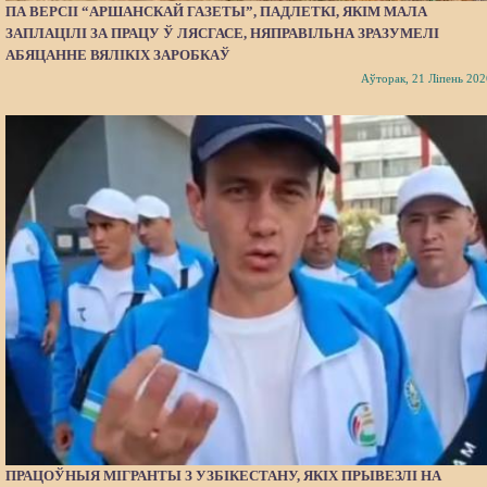
ПА ВЕРСІІ “АРШАНСКАЙ ГАЗЕТЫ”, ПАДЛЕТКІ, ЯКІМ МАЛА
ЗАПЛАЦІЛІ ЗА ПРАЦУ Ў ЛЯСГАСЕ, НЯПРАВІЛЬНА ЗРАЗУМЕЛІ
АБЯЦАННЕ ВЯЛІКІХ ЗАРОБКАЎ
Аўторак, 21 Ліпень 202
ПРАЦОЎНЫЯ МІГРАНТЫ З УЗБІКЕСТАНУ, ЯКІХ ПРЫВЕЗЛІ НА