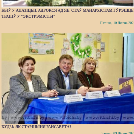
БЫЎ У АПАЗІЦЫІ, АДРОКСЯ АД ЯЕ, СТАЎ МАНАРХІСТАМ І ЎРЭШЦЕ
ТРАПІЎ У “ЭКСТРЭМІСТЫ”
Пятніца, 10 Ліпень 202
БУДЗЬ ЯК СТАРШЫНЯ РАЙСАВЕТА?
Чацвер, 09 Ліпень 202