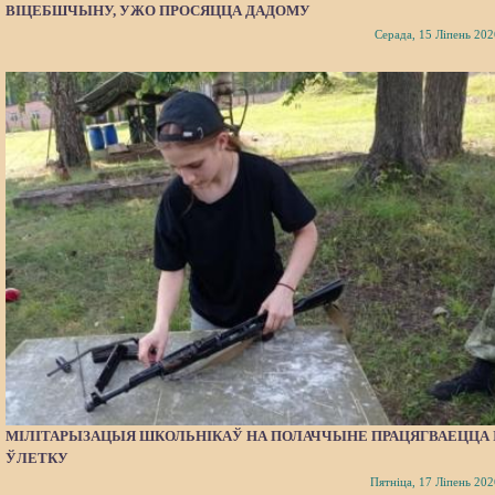
ВІЦЕБШЧЫНУ, УЖО ПРОСЯЦЦА ДАДОМУ
Серада, 15 Ліпень 202
МІЛІТАРЫЗАЦЫЯ ШКОЛЬНІКАЎ НА ПОЛАЧЧЫНЕ ПРАЦЯГВАЕЦЦА 
ЎЛЕТКУ
Пятніца, 17 Ліпень 202