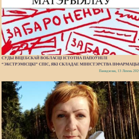
СУДЫ ВІЦЕБСКАЙ ВОБЛАСЦІ ІСТОТНА ПАПОЎНІЛІ
“ЭКСТРЭМІСЦКІ” СПІС, ЯКІ СКЛАДАЕ МІНІСТЭРСТВА ІНФАРМАЦЫ
Панядзелак, 13 Ліпень 202