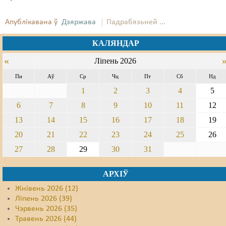
Свабода слова
Апублікавана ў
Дзяржава
Падрабязьней ...
Свабода сумленьня
КАЛЯНДАР
Суд
«
Ліпень 2026
Пн
Аў
Ср
Чц
Пт
Сб
Нд
Сьмяротнае пакараньне
1
2
3
4
5
Экалёгія
6
7
8
9
10
11
12
Правы працоўных
13
14
15
16
17
18
19
20
21
22
23
24
25
26
Сацыяльныя правы
27
28
29
30
31
АРХІЎ
Жнівень 2026 (12)
Ліпень 2026 (39)
Чэрвень 2026 (35)
Травень 2026 (44)