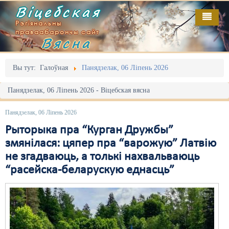
Віцебская
Рэгіянальны
праваабарончы сайт
Вясна
Галоўная
Выданьні
Адміністрацыйны перасьлед
Вы тут:
Галоўная
Панядзелак, 06 Ліпень 2026
Відэа
Акцыі
Панядзелак, 06 Ліпень 2026 - Віцебская вясна
Кантакт
Безбар'ернае асяродзьдзе
Панядзелак, 06 Ліпень 2026
Пра нас
Выбары
Рыторыка пра “Курган Дружбы”
змянілася: цяпер пра “варожую” Латвію
RSS
Грамадзянскія ініцыятывы
не згадваюць, а толькі нахвальваюць
“расейска-беларускую еднасць”
Дзяржава
Дыскрымінацыя
Затрыманьні