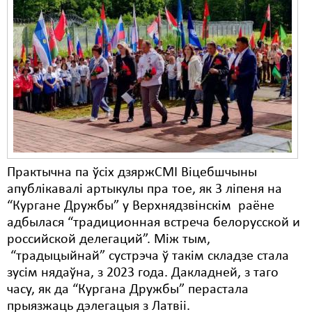
Карная псыхіятрыя
КПЧ ААН
Культурныя правы
ЛПП
Мігранты
Мірныя сходы
Палітвязьні
Практычна па ўсіх дзяржСМІ Віцебшчыны
апублікавалі артыкулы пра тое, як 3 ліпеня на
Праваабаронцы
“Кургане Дружбы” у Верхнядзвінскім раёне
адбылася “традиционная встреча белорусской и
Правы дзіцяці
российской делегаций”. Між тым,
Пэнітэнцыярная сыстэма
“традыцыйнай” сустрэча ў такім складзе стала
зусім нядаўна, з 2023 года. Дакладней, з таго
Распальваньне варожасьці
часу, як да “Кургана Дружбы” перастала
прыязжаць дэлегацыя з Латвіі.
Рознае