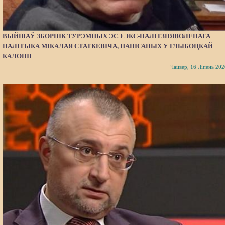
ВЫЙШАЎ ЗБОРНІК ТУРЭМНЫХ ЭСЭ ЭКС-ПАЛІТЗНЯВОЛЕНАГА
ПАЛІТЫКА МІКАЛАЯ СТАТКЕВІЧА, НАПІСАНЫХ У ГЛЫБОЦКАЙ
КАЛОНІІ
Чацвер, 16 Ліпень 202