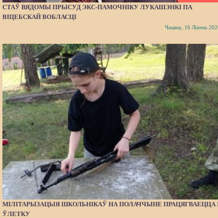
СТАЎ ВЯДОМЫ ПРЫСУД ЭКС-ПАМОЧНІКУ ЛУКАШЭНКІ ПА
ВІЦЕБСКАЙ ВОБЛАСЦІ
Чацвер, 16 Ліпень 202
МІЛІТАРЫЗАЦЫЯ ШКОЛЬНІКАЎ НА ПОЛАЧЧЫНЕ ПРАЦЯГВАЕЦЦА 
ЎЛЕТКУ