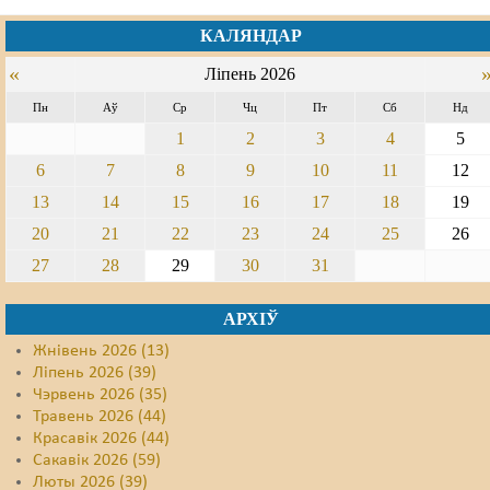
КАЛЯНДАР
Свабода слова
«
Ліпень 2026
Свабода сумленьня
Пн
Аў
Ср
Чц
Пт
Сб
Нд
Суд
1
2
3
4
5
Сьмяротнае пакараньне
6
7
8
9
10
11
12
13
14
15
16
17
18
19
Экалёгія
20
21
22
23
24
25
26
Правы працоўных
27
28
29
30
31
Сацыяльныя правы
АРХІЎ
Жнівень 2026 (13)
Ліпень 2026 (39)
Чэрвень 2026 (35)
Травень 2026 (44)
Красавік 2026 (44)
Сакавік 2026 (59)
Люты 2026 (39)