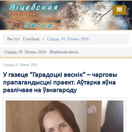
Віцебская
Рэгіянальны
праваабарончы сайт
Вясна
Галоўная
Выданьні
Адміністрацыйны перасьлед
Вы тут:
Галоўная
Серада, 01 Ліпень 2026
Відэа
Акцыі
Серада, 01 Ліпень 2026 - Віцебская вясна
Кантакт
Безбар'ернае асяродзьдзе
Серада, 01 Ліпень 2026
Пра нас
Выбары
У газеце “Гарадоцкі веснік” – чарговы
прапагандысцкі праект. Аўтарка яўна
RSS
Грамадзянскія ініцыятывы
разлічвае на ўзнагароду
Дзяржава
Дыскрымінацыя
Затрыманьні