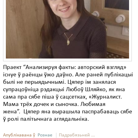
Карная псыхіятрыя
КПЧ ААН
Культурныя правы
ЛПП
Мігранты
Мірныя сходы
Праект “Анализируя факты: авторский взгляд»
існуе ў раёнцы ўжо даўно. Але раней публікацыі
Палітвязьні
былі не перыядычнымі. Цяпер ім занялася
Праваабаронцы
супрацоўніца рэдакцыі Любоў Шляйко, як яна
сама пра сябе піша ў сацсетках, «Журналист.
Правы дзіцяці
Мама трёх дочек и сыночка. Любимая
жена”. Цяпер яна вырашыла паспрабаваць сябе
Пэнітэнцыярная сыстэма
ў ролі палітычнага аглядальніка.
Распальваньне варожасьці
Апублікавана ў
Рознае
Падрабязьней ...
Рознае