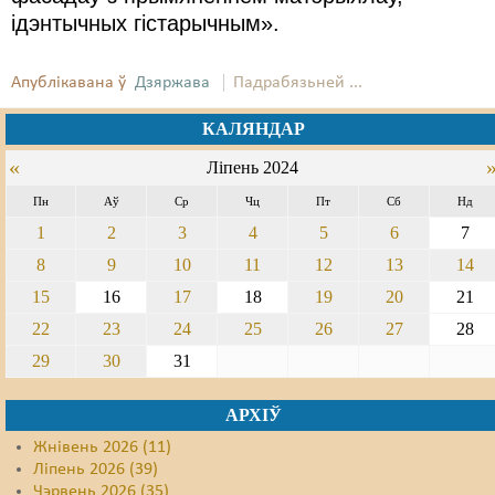
ідэнтычных гістарычным».
Свабода слова
Свабода сумленьня
Апублікавана ў
Дзяржава
Падрабязьней ...
Суд
КАЛЯНДАР
«
Ліпень 2024
Сьмяротнае пакараньне
Пн
Аў
Ср
Чц
Пт
Сб
Нд
Экалёгія
1
2
3
4
5
6
7
Правы працоўных
8
9
10
11
12
13
14
15
16
17
18
19
20
21
Сацыяльныя правы
22
23
24
25
26
27
28
29
30
31
АРХІЎ
Жнівень 2026 (11)
Ліпень 2026 (39)
Чэрвень 2026 (35)