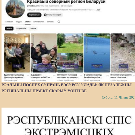
РЭАЛЬНЫ ПОСПЕХ СУПРАЦЬ РЭСУРСУ ЎЛАДЫ: ЯК НЕЗАЛЕЖНЫ
РЭГІЯНАЛЬНЫ ПРАЕКТ СКАРЫЎ YOUTUBE
Субота, 11 Ліпень 202