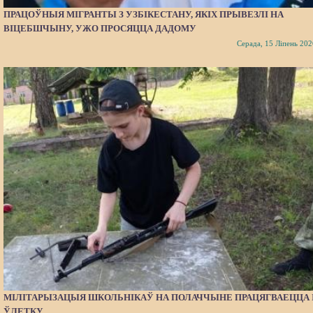
ПРАЦОЎНЫЯ МІГРАНТЫ З УЗБІКЕСТАНУ, ЯКІХ ПРЫВЕЗЛІ НА
ВІЦЕБШЧЫНУ, УЖО ПРОСЯЦЦА ДАДОМУ
Серада, 15 Ліпень 202
МІЛІТАРЫЗАЦЫЯ ШКОЛЬНІКАЎ НА ПОЛАЧЧЫНЕ ПРАЦЯГВАЕЦЦА 
ЎЛЕТКУ