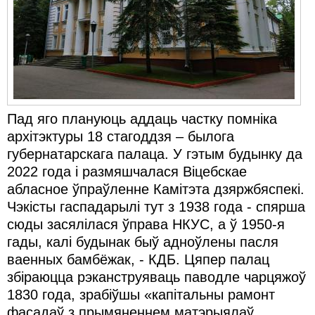
Карная псыхіятрыя
КПЧ ААН
Культурныя правы
ЛПП
Мігранты
Пад яго плануюць аддаць частку помніка
архітэктуры 18 стагоддзя – былога
Мірныя сходы
губернатарскага палаца. У гэтым будынку да
2022 года і размяшчалася Віцебскае
Палітвязьні
абласное ўпраўленне Камітэта дзяржбяспекі.
Праваабаронцы
Чэкісты гаспадарылі тут з 1938 года - спярша
сюды засялілася ўправа НКУС, а ў 1950-я
Правы дзіцяці
гады, калі будынак быў адноўлены пасля
Пэнітэнцыярная сыстэма
ваенных бамбёжак, - КДБ. Цяпер палац
збіраюцца рэканструяваць паводле чарцяжоў
Распальваньне варожасьці
1830 года, зрабіўшы «капітальны рамонт
фасадаў з прымяненнем матэрыялаў,
Рознае