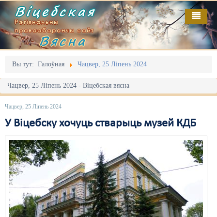
Віцебская
Рэгіянальны
праваабарончы сайт
Вясна
Галоўная
Выданьні
Адміністрацыйны перасьлед
Вы тут:
Галоўная
Чацвер, 25 Ліпень 2024
Відэа
Акцыі
Чацвер, 25 Ліпень 2024 - Віцебская вясна
Кантакт
Безбар'ернае асяродзьдзе
Чацвер, 25 Ліпень 2024
Пра нас
Выбары
У Віцебску хочуць стварыць музей КДБ
RSS
Грамадзянскія ініцыятывы
Дзяржава
Дыскрымінацыя
Затрыманьні