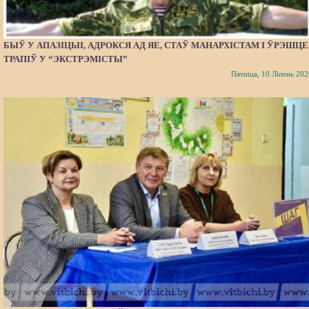
БЫЎ У АПАЗІЦЫІ, АДРОКСЯ АД ЯЕ, СТАЎ МАНАРХІСТАМ І ЎРЭШЦЕ
ТРАПІЎ У “ЭКСТРЭМІСТЫ”
Пятніца, 10 Ліпень 202