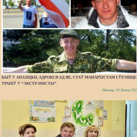
БЫЎ У АПАЗІЦЫІ, АДРОКСЯ АД ЯЕ, СТАЎ МАНАРХІСТАМ І ЎРЭШЦЕ
ТРАПІЎ У “ЭКСТРЭМІСТЫ”
Пятніца, 10 Ліпень 202