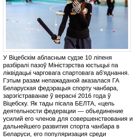
Карная псыхіятрыя
КПЧ ААН
Культурныя правы
ЛПП
Мігранты
У Віцебскім абласным судзе 10 ліпеня
Мірныя сходы
разбіралі пазоў Міністэрства юстыцыі па
ліквідацыі
чарговага спартовага аб'яднання.
Палітвязьні
Гэтым разам непажаданой аказалася ГА
Праваабаронцы
Беларуская федэрацыя спорту чанбара,
зарэгістраванае ў верасні 2016 года ў
Правы дзіцяці
Віцебску. Як тады пісала БЕЛТА, «цель
деятельности федерации — объединение
Пэнітэнцыярная сыстэма
усилий его членов для совершенствования и
Распальваньне варожасьці
дальнейшего развития спорта чанбара в
Беларуси, его популяризация среди
Рознае