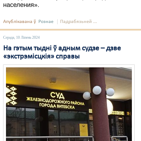
населения».
Свабода слова
Апублікавана ў
Рознае
Падрабязьней ...
Свабода сумленьня
Суд
Серада, 10 Ліпень 2024
На гэтым тыдні ў адным судзе – дзве
Сьмяротнае пакараньне
«экстрэмісцкія» справы
Экалёгія
Правы працоўных
Сацыяльныя правы