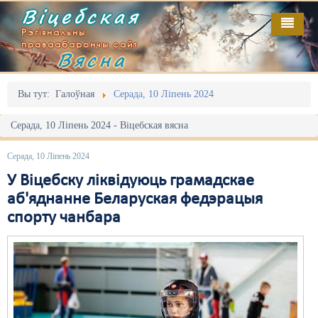
Віцебская
Рэгіянальны
праваабарончы сайт
Вясна
Галоўная
Выданьні
Адміністрацыйны перасьлед
Вы тут:
Галоўная
Серада, 10 Ліпень 2024
Відэа
Акцыі
Серада, 10 Ліпень 2024 - Віцебская вясна
Кантакт
Безбар'ернае асяродзьдзе
Серада, 10 Ліпень 2024
Пра нас
Выбары
У Віцебску ліквідуюць грамадскае
аб'яднанне Беларуская федэрацыя
RSS
Грамадзянскія ініцыятывы
спорту чанбара
Дзяржава
Дыскрымінацыя
Затрыманьні