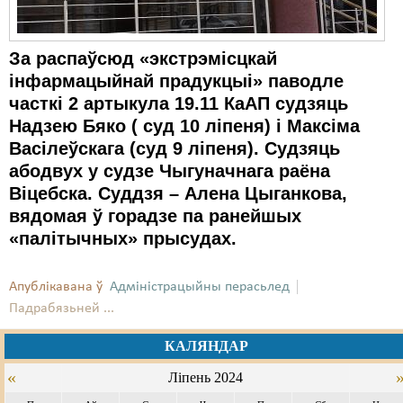
За распаўсюд «экстрэмісцкай
інфармацыйнай прадукцыі» паводле
часткі 2 артыкула 19.11 КаАП судзяць
Надзею Бяко ( суд 10 ліпеня) і Максіма
Васілеўскага (суд 9 ліпеня). Судзяць
абодвух у судзе Чыгуначнага раёна
Віцебска. Суддзя – Алена Цыганкова,
вядомая ў горадзе па ранейшых
«палітычных» прысудах.
Апублікавана ў
Адміністрацыйны перасьлед
Падрабязьней ...
КАЛЯНДАР
«
Ліпень 2024