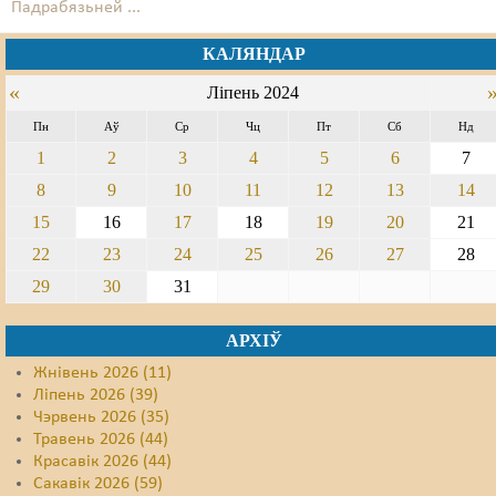
Падрабязьней ...
Свабода слова
КАЛЯНДАР
Свабода сумленьня
«
Ліпень 2024
Суд
Пн
Аў
Ср
Чц
Пт
Сб
Нд
1
2
3
4
5
6
7
Сьмяротнае пакараньне
8
9
10
11
12
13
14
Экалёгія
15
16
17
18
19
20
21
22
23
24
25
26
27
28
Правы працоўных
29
30
31
Сацыяльныя правы
АРХІЎ
Жнівень 2026 (11)
Ліпень 2026 (39)
Чэрвень 2026 (35)
Травень 2026 (44)
Красавік 2026 (44)
Сакавік 2026 (59)