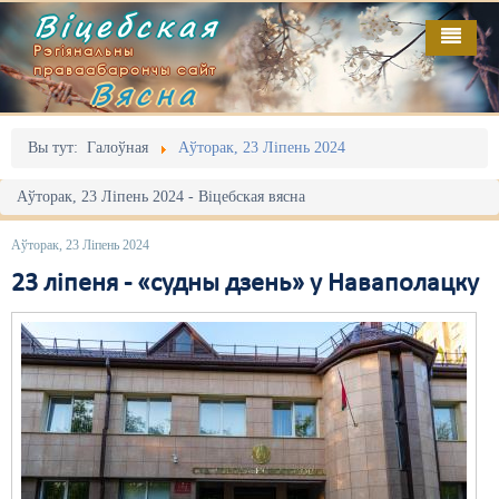
Віцебская
Рэгіянальны
праваабарончы сайт
Вясна
Галоўная
Выданьні
Адміністрацыйны перасьлед
Вы тут:
Галоўная
Аўторак, 23 Ліпень 2024
Відэа
Акцыі
Аўторак, 23 Ліпень 2024 - Віцебская вясна
Кантакт
Безбар'ернае асяродзьдзе
Аўторак, 23 Ліпень 2024
Пра нас
Выбары
23 ліпеня - «судны дзень» у Наваполацку
RSS
Грамадзянскія ініцыятывы
Дзяржава
Дыскрымінацыя
Затрыманьні