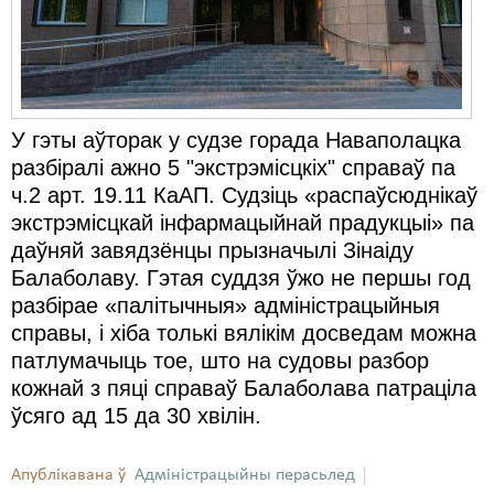
Карная псыхіятрыя
КПЧ ААН
Культурныя правы
ЛПП
У гэты аўторак у судзе горада Наваполацка
разбіралі ажно 5 "экстрэмісцкіх" справаў па
Мігранты
ч.2 арт. 19.11 КаАП. Судзіць «распаўсюднікаў
экстрэмісцкай інфармацыйнай прадукцыі» па
Мірныя сходы
даўняй завядзёнцы прызначылі Зінаіду
Палітвязьні
Балаболаву. Гэтая суддзя ўжо не першы год
разбірае «палітычныя» адміністрацыйныя
Праваабаронцы
справы, і хіба толькі вялікім досведам можна
Правы дзіцяці
патлумачыць тое, што на судовы разбор
кожнай з пяці справаў Балаболава патраціла
Пэнітэнцыярная сыстэма
ўсяго ад 15 да 30 хвілін.
Распальваньне варожасьці
Апублікавана ў
Адміністрацыйны перасьлед
Рознае