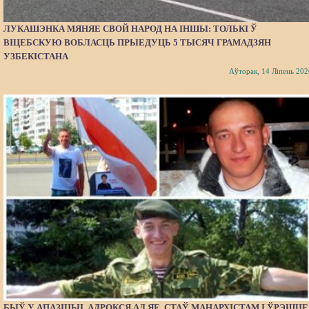
ЛУКАШЭНКА МЯНЯЕ СВОЙ НАРОД НА ІНШЫ: ТОЛЬКІ Ў
ВІЦЕБСКУЮ ВОБЛАСЦЬ ПРЫЕДУЦЬ 5 ТЫСЯЧ ГРАМАДЗЯН
УЗБЕКІСТАНА
Аўторак, 14 Ліпень 202
БЫЎ У АПАЗІЦЫІ, АДРОКСЯ АД ЯЕ, СТАЎ МАНАРХІСТАМ І ЎРЭШЦЕ