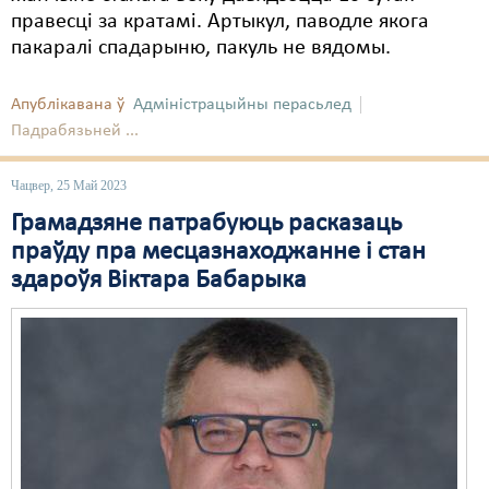
правесці за кратамі. Артыкул, паводле якога
пакаралі спадарыню, пакуль не вядомы.
Апублікавана ў
Адміністрацыйны перасьлед
Падрабязьней ...
Чацвер, 25 Май 2023
Грамадзяне патрабуюць расказаць
праўду пра месцазнаходжанне і стан
здароўя Віктара Бабарыка