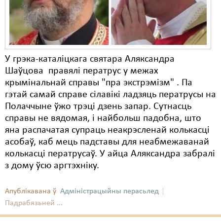
Карная псыхіятрыя
КПЧ ААН
Культурныя правы
У грэка-каталіцкага святара Аляксандра
ЛПП
Шаўцова правялі ператрус у межах
Мігранты
крымінальнай справы "пра экстрэмізм" . Па
гэтай самай справе сілавікі ладзяць ператрусы на
Мірныя сходы
Полаччыне ўжо трэці дзень запар. Сутнасць
справы не вядомая, і найбольш падобна, што
Палітвязьні
яна распачатая супраць неакрэсленай колькасці
Праваабаронцы
асобаў, каб мець падставы для неабмежаванай
колькасці ператрусаў. У айца Аляксандра забралі
Правы дзіцяці
з дому ўсю аргтэхніку.
Пэнітэнцыярная сыстэма
Апублікавана ў
Адміністрацыйны перасьлед
Распальваньне варожасьці
Падрабязьней ...
Рознае