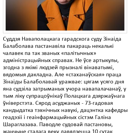
Суддзя Наваполацкага гарадскога суду Зінаіда
Балаболава пастанавіла пакараць некалькі
чалавек па так званых «палітычных»
адміністрацыйных справах. Не ўсе артыкулы,
згодна з якімі людзей прызналі вінаватымі,
вядомыя дакладна. Але «стаханаўская» праца
Зінаіды Балаболавай уражвае: цягам усяго дня
яна судзіла затрыманых учора навапалачанаў, у
тым ліку супрацоўнікаў Полацкага дзяржаўнага
ўніверстэта. Сярод асуджаных - 73-гадовая
кандыдатка тэхнічных навукі, дацэнтка кафедры
геадэзіі і геаінфармацыйных сістэм Галіна
Шараглазава. Паводле судовай пастановы,
жанчыне сталага веку давядзецца 10 сутак