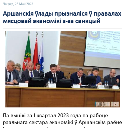
Чацвер, 25 Май 2023
Свабода слова
Аршанскія ўлады прызналіся ў правалах
мясцовай эканомікі з-за санкцый
Свабода сумленьня
Суд
Сьмяротнае пакараньне
Экалёгія
Правы працоўных
Сацыяльныя правы
Па вынікі за І квартал 2023 года па рабоце
рэальнага сектара эканомікі ў Аршанскім раёне