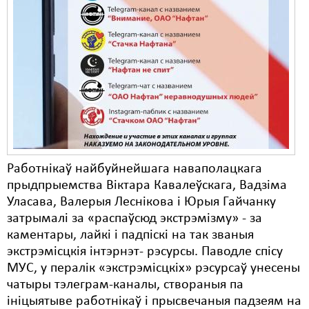
Работнікаў найбуйнейшага наваполацкага
прыдпрыемства Віктара Кавалеўскага, Вадзіма
Уласава, Валерыя Леснікова і Юрыя Гайчанку
затрымалі за «распаўсюд экстрэмізму» - за
каментары, лайкі і падпіскі на так званыя
экстрэмісцкія інтэрнэт- рэсурсы. Паводле спісу
МУС, у пералік «экстрэмісцкіх» рэсурсаў унесены
чатыры тэлеграм-каналы, створаныя па
ініцыятыве работнікаў і прысвечаныя падзеям на