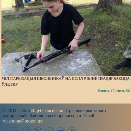
МІЛІТАРЫЗАЦЫЯ ШКОЛЬНІКАЎ НА ПОЛАЧЧЫНЕ ПРАЦЯГВАЕЦЦА 
ЎЛЕТКУ
Пятніца, 17 Ліпень 202
© 2011 - 2026
Віцебская вясна
. Пры выкарыстаньні
матэрыялаў абавязковая гіпэрспасылка. Email:
vit.spring@proton.me