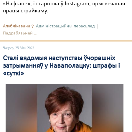
«Нафтане», і старонка ў Instagram, прысвечаная
працы страйкаму.
Апублікавана ў
Адміністрацыйны перасьлед
Падрабязьней ...
Чацвер, 25 Май 2023
Сталі вядомыя наступствы ўчорашніх
затрыманняў у Наваполацку: штрафы і
«суткі»