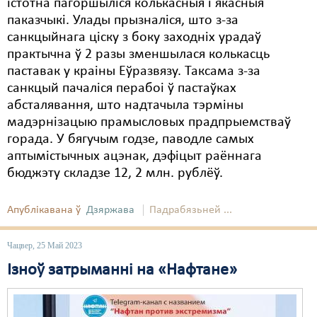
істотна пагоршыліся колькасныя і якасныя
паказчыкі. Улады прызналіся, што з-за
санкцыйнага ціску з боку заходніх урадаў
практычна ў 2 разы зменшылася колькасць
паставак у краіны Еўразвязу. Таксама з-за
санкцый пачаліся перабоі ў пастаўках
абсталявання, што надтачыла тэрміны
мадэрнізацыю прамысловых прадпрыемстваў
горада. У бягучым годзе, паводле самых
аптымістычных ацэнак, дэфіцыт раённага
бюджэту складзе 12, 2 млн. рублёў.
Апублікавана ў
Дзяржава
Падрабязьней ...
Чацвер, 25 Май 2023
Ізноў затрыманні на «Нафтане»