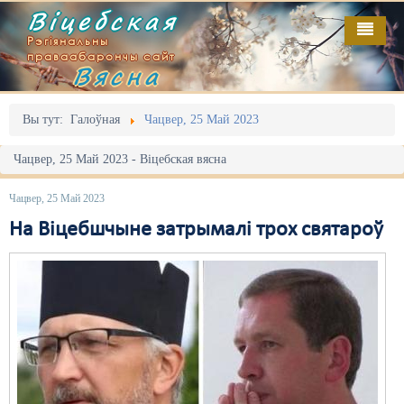
Віцебская
Рэгіянальны
праваабарончы сайт
Вясна
Галоўная
Выданьні
Адміністрацыйны перасьлед
Вы тут:
Галоўная
Чацвер, 25 Май 2023
Відэа
Акцыі
Чацвер, 25 Май 2023 - Віцебская вясна
Кантакт
Безбар'ернае асяродзьдзе
Чацвер, 25 Май 2023
Пра нас
Выбары
На Віцебшчыне затрымалі трох святароў
RSS
Грамадзянскія ініцыятывы
Дзяржава
Дыскрымінацыя
Затрыманьні