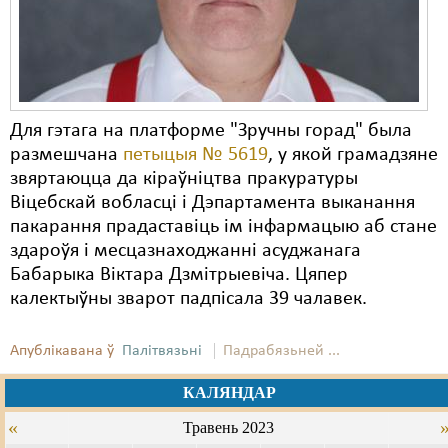
Для гэтага на платформе "Зручны горад" была
размешчана
петыцыя № 5619
, у якой грамадзяне
звяртаюцца да кіраўніцтва пракуратуры
Віцебскай вобласці і Дэпартамента выканання
пакарання прадаставіць ім інфармацыю аб стане
здароўя і месцазнаходжанні асуджанага
Бабарыка Віктара Дзмітрыевіча. Цяпер
калектыўны зварот падпісала 39 чалавек.
Апублікавана ў
Палітвязьні
Падрабязьней ...
КАЛЯНДАР
«
Травень 2023