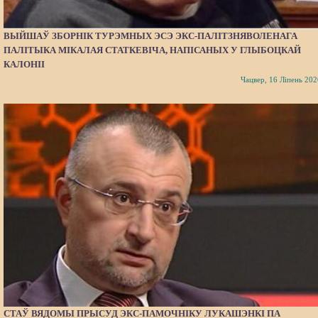
ВЫЙШАЎ ЗБОРНІК ТУРЭМНЫХ ЭСЭ ЭКС-ПАЛІТЗНЯВОЛЕНАГА
ПАЛІТЫКА МІКАЛАЯ СТАТКЕВІЧА, НАПІСАНЫХ У ГЛЫБОЦКАЙ
КАЛОНІІ
Чацвер, 16 Ліпень 202
СТАЎ ВЯДОМЫ ПРЫСУД ЭКС-ПАМОЧНІКУ ЛУКАШЭНКІ ПА