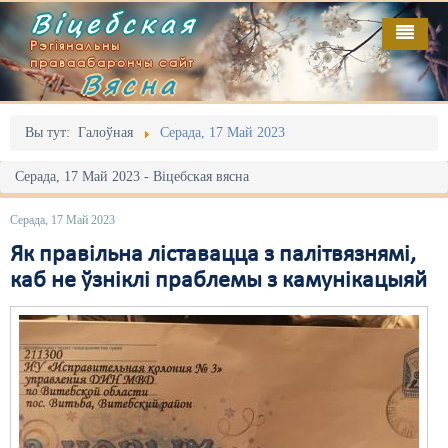
Віцебская
Рэгіянальны
праваабарончы сайт
Вясна
Галоўная
Выданьні
Адміністрацыйны перасьлед
Вы тут:
Галоўная
Серада, 17 Май 2023
Відэа
Акцыі
Серада, 17 Май 2023 - Віцебская вясна
Кантакт
Безбар'ернае асяродзьдзе
Серада, 17 Май 2023
Пра нас
Выбары
Як правільна ліставацца з палітвязнямі,
каб не ўзніклі праблемы з камунікацыяй
RSS
Грамадзянскія ініцыятывы
Дзяржава
Дыскрымінацыя
Затрыманьні