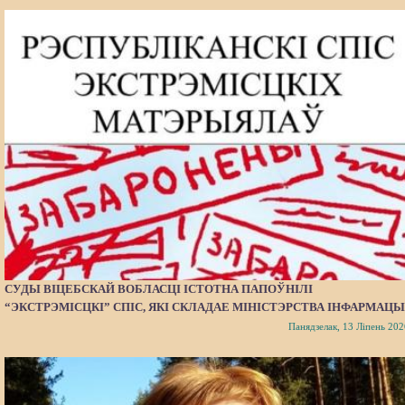
СУДЫ ВІЦЕБСКАЙ ВОБЛАСЦІ ІСТОТНА ПАПОЎНІЛІ
“ЭКСТРЭМІСЦКІ” СПІС, ЯКІ СКЛАДАЕ МІНІСТЭРСТВА ІНФАРМАЦЫ
Панядзелак, 13 Ліпень 202