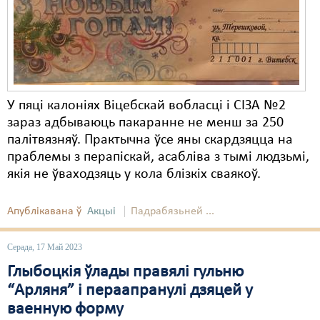
Карная псыхіятрыя
КПЧ ААН
Культурныя правы
ЛПП
У пяці калоніях Віцебскай вобласці і СІЗА №2
Мігранты
зараз адбываюць пакаранне не менш за 250
палітвязняў. Практычна ўсе яны скардзяцца на
Мірныя сходы
праблемы з перапіскай, асабліва з тымі людзьмі,
якія не ўваходзяць у кола блізкіх сваякоў.
Палітвязьні
Праваабаронцы
Апублікавана ў
Акцыі
Падрабязьней ...
Правы дзіцяці
Серада, 17 Май 2023
Пэнітэнцыярная сыстэма
Глыбоцкія ўлады правялі гульню
Распальваньне варожасьці
“Арляня” і пераапранулі дзяцей у
ваенную форму
Рознае