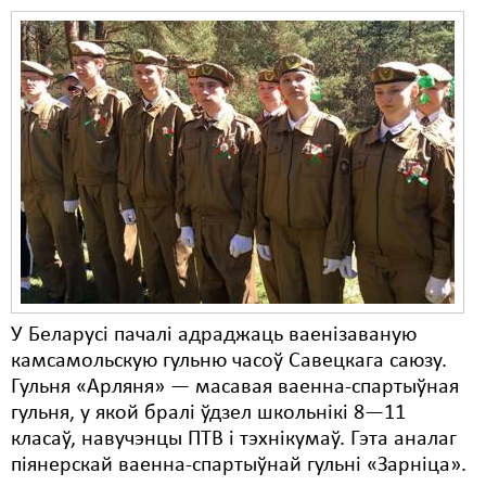
Свабода слова
Свабода сумленьня
Суд
Сьмяротнае пакараньне
Экалёгія
Правы працоўных
Сацыяльныя правы
У Беларусі пачалі адраджаць ваенізаваную
камсамольскую гульню часоў Савецкага саюзу.
Гульня «Арляня» — масавая ваенна-спартыўная
гульня, у якой бралі ўдзел школьнікі 8—11
класаў, навучэнцы ПТВ і тэхнікумаў. Гэта аналаг
піянерскай ваенна-спартыўнай гульні «Зарніца».