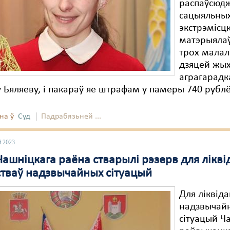
распаўсюдж
сацыяльных
экстрэмісцк
матэрыялаў
трох малал
дзяцей жы
аграгарадк
 Бяляеву, і пакараў яе штрафам у памеры 740 рублё
на ў
Суд
Падрабязьней ...
й 2023
ашніцкага раёна стварылі рэзерв для лікві
стваў надзвычайных сітуацый
Для ліквід
надзвычай
сітуацый Ч