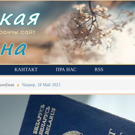
ская
на
рончы сайт
КАНТАКТ
ПРА НАС
RSS
алоўная
Чацвер, 18 Май 2023