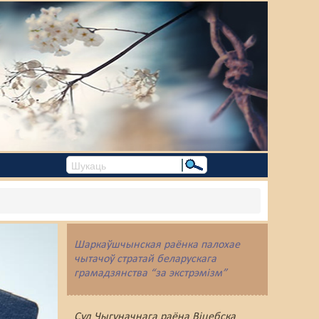
Шаркаўшчынская раёнка палохае
чытачоў стратай беларускага
грамадзянства “за экстрэмізм”
Суд Чыгуначнага раёна Віцебска