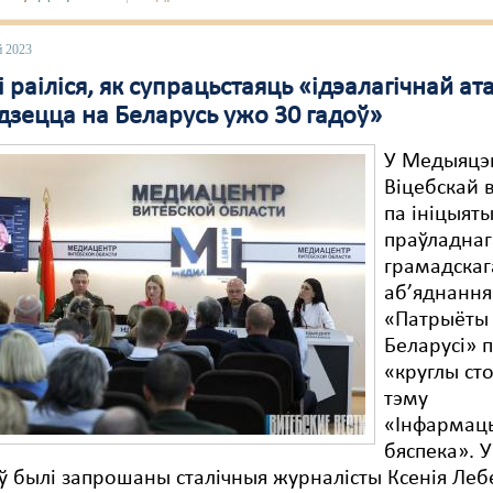
й 2023
і раіліся, як супрацьстаяць «ідэалагічнай ат
дзецца на Беларусь ужо 30 гадоў»
У Медыяцэ
Віцебскай 
па ініцыят
праўладнаг
грамадскаг
аб’яднання
«Патрыёты
Беларусі» 
«круглы ст
тэму
«Інфармац
бяспека». У
ў былі запрошаны сталічныя журналісты Ксенія Леб