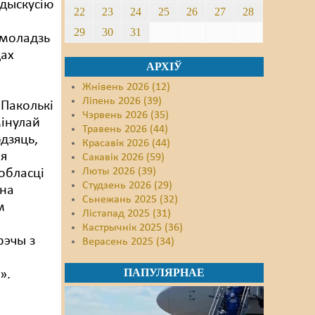
дыскусію
22
23
24
25
26
27
28
29
30
31
 моладзь
дах
АРХІЎ
Жнівень 2026 (12)
а
Ліпень 2026 (39)
 Паколькі
Чэрвень 2026 (35)
інулай
Травень 2026 (44)
дзяць,
Красавік 2026 (44)
ыя
Сакавік 2026 (59)
Люты 2026 (39)
вобласці
Студзень 2026 (29)
нна
Сьнежань 2025 (32)
м
Лістапад 2025 (31)
Кастрычнік 2025 (36)
рэчы з
Верасень 2025 (34)
ПАПУЛЯРНАЕ
».