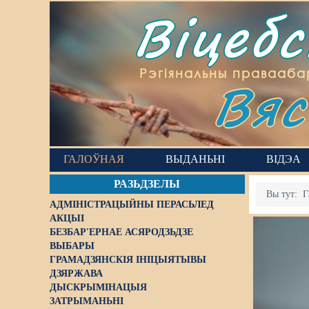
Віцеб
Вяс
Рэгіянальны правааба
ГАЛОЎНАЯ
ВЫДАНЬНІ
ВІДЭА
РАЗЬДЗЕЛЫ
Вы тут:
Г
АДМІНІСТРАЦЫЙНЫ ПЕРАСЬЛЕД
АКЦЫІ
БЕЗБАР'ЕРНАЕ АСЯРОДЗЬДЗЕ
ВЫБАРЫ
ГРАМАДЗЯНСКІЯ ІНІЦЫЯТЫВЫ
ДЗЯРЖАВА
ДЫСКРЫМІНАЦЫЯ
ЗАТРЫМАНЬНІ