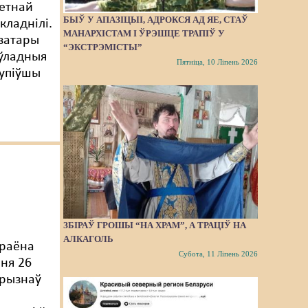
ветнай
БЫЎ У АПАЗІЦЫІ, АДРОКСЯ АД ЯЕ, СТАЎ
кладнілі.
МАНАРХІСТАМ І ЎРЭШЦЕ ТРАПІЎ У
ізатары
“ЭКСТРЭМІСТЫ”
аўладныя
Пятніца, 10 Ліпень 2026
тупіўшы
ЗБІРАЎ ГРОШЫ “НА ХРАМ”, А ТРАЦІЎ НА
а
АЛКАГОЛЬ
 раёна
Субота, 11 Ліпень 2026
еня 26
прызнаў
у