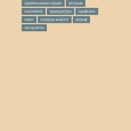
крымінальная справа
міліцыя
палітвязні
пракуратура
прафсаюз
пікет
сьледчы камітэт
штраф
экстрэмізм