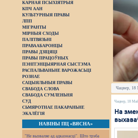
КАРНАЯ ПСЫХІЯТРЫЯ
КПЧ ААН
КУЛЬТУРНЫЯ ПРАВЫ
ЛПП
МІГРАНТЫ
МІРНЫЯ СХОДЫ
ПАЛІТВЯЗЬНІ
ПРАВААБАРОНЦЫ
ПРАВЫ ДЗІЦЯЦІ
ПРАВЫ ПРАЦОЎНЫХ
ПЭНІТЭНЦЫЯРНАЯ СЫСТЭМА
РАСПАЛЬВАНЬНЕ ВАРОЖАСЬЦІ
РОЗНАЕ
САЦЫЯЛЬНЫЯ ПРАВЫ
Чацвер, 18 
СВАБОДА СЛОВА
СВАБОДА СУМЛЕНЬНЯ
СУД
Чацвер, 18 Ма
СЬМЯРОТНАЕ ПАКАРАНЬНЕ
На зме
ЭКАЛЁГІЯ
выхава
НАВІНЫ ПЦ «ВЯСНА»
"Не вызваляе ад адказнасці". Што трэба