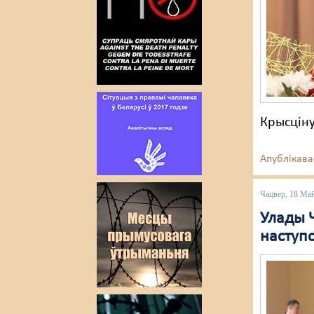
Крысціну
Апублікава
Чацвер, 18 Ма
Улады Ч
наступ