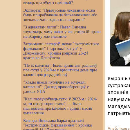
ведаць пра яўку з павіннай?
Эксперты: "Прымусовае лекаванне можа
быць прыраўнавана да бесчалавечнага або
зневажаючага годнасць пакарання"
"З адвакатам лепш": Павел Сапелка
тлумачыць, чаму нават у час рэпрэсій права
на абарону мае значэнне
Затрыманні святароў, новае "экстрэмісцкае
фармаванне" і чарговы "хапун" у
Дзяржынску: хроніка рэпрэсій 23-24
красавіка Дапоўнена
"Не іх кліенты". Былы арыштант распавёў
пра суткі ў 2020-м у арыштным доме пры
калоніі для рэцыдывістаў
вырашылі
"Улады ніколі публічна не асуджалі
сустрака
катаванні". Даклад праваабаронцаў у
рамках УПА
апошнія 
навучаль
"Калі параўноўваць суткі ў 2022-м і 2024-
м, то цяпер горш стала", — былы
маладым
палітвязень пра калонію і арышт пасля
патрыяты
вызвалення
Ксяндза Вячаслава Барка прызналі
"экстрэмісцкім фармаваннем": хроніка
Апублікава
рэпрэсій 16-17 красавіка