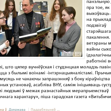
панэльную 
пра тое, як
выхоўваць
на прыкла
подзвігаў
старэйшаг
пакалення.
ветэраны м
вайны сыхо
ідэалагічн
работнікі 
, што цяпер вучнёўская і студэнцкая моладзь паві
цца з былымі воінамі -інтэрнацыяналістамі. Прычы
мусяць не чакаючы запрашэнняў з боку кіраўніцтва
ных установаў, асабліва ВНУ, самім ініцыяваць суст
і людзьмі ў межах разнастайных мерапрыемстваў
чнага характару», піша гарадская газета «Витьбичи
на ў
Дзяржава
Падрабязьней ...