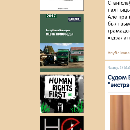
Станісла
палітыцы
Але пра 
былі вым
грамадск
«ідэалаг
Апублікава
Чацвер, 18 Ма
Судом 
"экстр