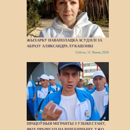
ЖЫХАРКУ НАВАПОЛАЦКА АСУДЗІЛІ ЗА
АБРАЗУ АЛЯКСАНДРА ЛУКАШЭНКІ
Субота, 11 Ліпень 2026
ПРАЦОЎНЫЯ МІГРАНТЫ З УЗБІКЕСТАНУ,
ЯКІХ ПРЫВЕЗЛІ НА ВІЦЕБШЧЫНУ, УЖО