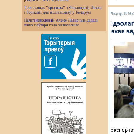
Трое новых "хросных" з Фінляндыі, Латвіі
і Германіі для палітвязняў у Беларусі
Чацвер, 18 Ма
Палітзняволенай Алене Лазарчык дадалі
Ідэолаг
яшчэ паўтара года зняволення
якая вя
эксперта