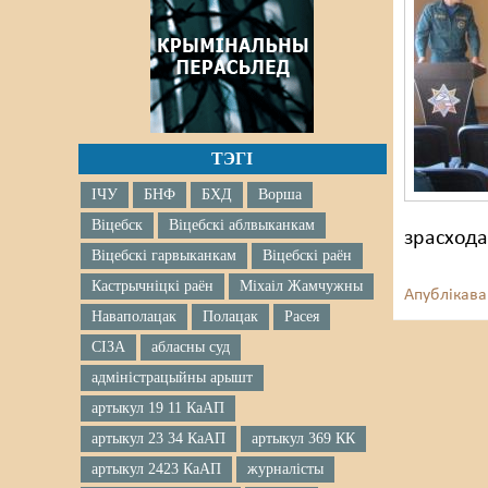
ТЭГІ
ІЧУ
БНФ
БХД
Ворша
Віцебск
Віцебскі аблвыканкам
зрасхода
Віцебскі гарвыканкам
Віцебскі раён
Кастрычніцкі раён
Міхаіл Жамчужны
Апублікава
Наваполацак
Полацак
Расея
СІЗА
абласны суд
адміністрацыйны арышт
артыкул 19 11 КаАП
артыкул 23 34 КаАП
артыкул 369 КК
артыкул 2423 КаАП
журналісты