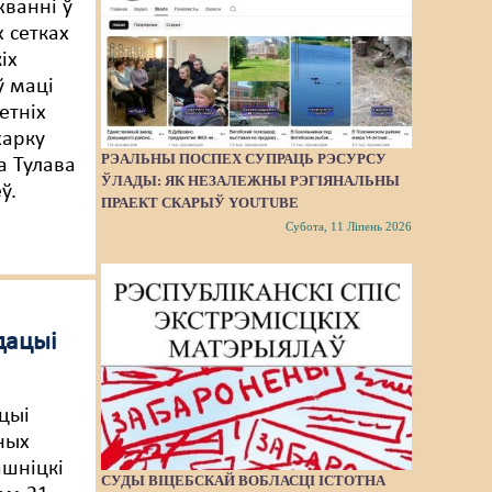
ванні ў
 сетках
іх
 маці
етніх
харку
РЭАЛЬНЫ ПОСПЕХ СУПРАЦЬ РЭСУРСУ
а Тулава
ЎЛАДЫ: ЯК НЕЗАЛЕЖНЫ РЭГІЯНАЛЬНЫ
ў.
ПРАЕКТ СКАРЫЎ YOUTUBE
Субота, 11 Ліпень 2026
дацыі
ацыі
ных
ашніцкі
СУДЫ ВІЦЕБСКАЙ ВОБЛАСЦІ ІСТОТНА