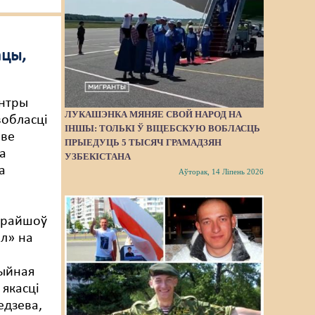
ацы,
нтры
ЛУКАШЭНКА МЯНЯЕ СВОЙ НАРОД НА
вобласці
ІНШЫ: ТОЛЬКІ Ў ВІЦЕБСКУЮ ВОБЛАСЦЬ
ыве
ПРЫЕДУЦЬ 5 ТЫСЯЧ ГРАМАДЗЯН
а
УЗБЕКІСТАНА
а
Аўторак, 14 Ліпень 2026
прайшоў
ол» на
ыйная
 якасці
едзева,