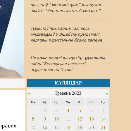
прызнаў “экстрэмісцкім” Instagram-
акаўнт “Честная газета. Самиздат”
Турыстаў прывабіць такі вось
мядзведзь? У Віцебску прыдумалі
чарговы турыстычны брэнд рэгіёна
На волю пачалі выходзіць удзельнікі
злёту "Беларуская вясёлка",
асуджаныя на "суткі"
КАЛЯНДАР
«
»
Травень 2023
Пн
Аў
Ср
Чц
Пт
Сб
Нд
1
2
3
4
5
6
7
8
9
10
11
12
13
14
правялі
15
16
17
18
19
20
21