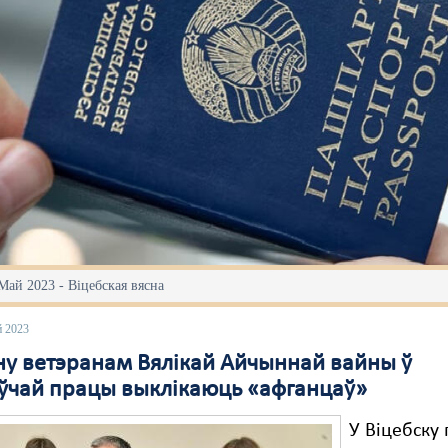
Май 2023 - Віцебская вясна
й 2023
ну ветэранам Вялікай Айчыннай вайны ў
ўчай працы выклікаюць «афганцаў»
У Віцебску 