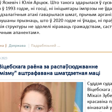
ў Яскевіч і Юлія Арцюх. Што такога здарылася ў сус
 ў 1993 годзе, ні госці, ні ініцыятары імпрэзы не ўда
ідэалагічныя атакі гаварылася шмат, прычым арган
ушаны прызнаць, што ў 2020 годзе ні ўлады, ні пр
ія структуры не здолелі кіраваць грамадствам, сас
ічным апанентам».
на ў
Дзяржава
Падрабязьней ...
й 2023
Віцебскага раёна за распаўсюджванне
эмізму" аштрафавана шматдзетная маці
Суддзя суд
Віцебскага
Міхаіл Зуб
красавіка 
вінаватай 