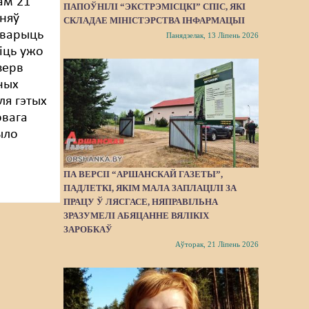
ам 21
ПАПОЎНІЛІ “ЭКСТРЭМІСЦКІ” СПІС, ЯКІ
няў
СКЛАДАЕ МІНІСТЭРСТВА ІНФАРМАЦЫІ
тварыць
Панядзелак, 13 Ліпень 2026
іць ужо
зерв
ных
ля гэтых
овага
ыло
ПА ВЕРСІІ “АРШАНСКАЙ ГАЗЕТЫ”,
ПАДЛЕТКІ, ЯКІМ МАЛА ЗАПЛАЦІЛІ ЗА
ПРАЦУ Ў ЛЯСГАСЕ, НЯПРАВІЛЬНА
ЗРАЗУМЕЛІ АБЯЦАННЕ ВЯЛІКІХ
ЗАРОБКАЎ
Аўторак, 21 Ліпень 2026