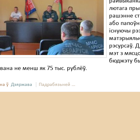
райвыканк
лютага пры
рашэнне с
або папоўн
існуючы рэ
матэрыяль
рэсурсаў. Д
мэт з мясц
бюджэту б
вана не менш як 75 тыс. рублёў.
на ў
Дзяржава
Падрабязьней ...