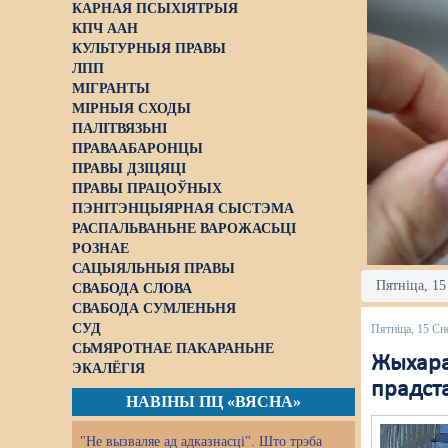
КАРНАЯ ПСЫХІЯТРЫЯ
КПЧ ААН
КУЛЬТУРНЫЯ ПРАВЫ
ЛПП
МІГРАНТЫ
МІРНЫЯ СХОДЫ
ПАЛІТВЯЗЬНІ
ПРАВААБАРОНЦЫ
ПРАВЫ ДЗІЦЯЦІ
ПРАВЫ ПРАЦОЎНЫХ
ПЭНІТЭНЦЫЯРНАЯ СЫСТЭМА
РАСПАЛЬВАНЬНЕ ВАРОЖАСЬЦІ
РОЗНАЕ
САЦЫЯЛЬНЫЯ ПРАВЫ
Пятніца, 15
СВАБОДА СЛОВА
СВАБОДА СУМЛЕНЬНЯ
СУД
Пятніца, 15 Сн
СЬМЯРОТНАЕ ПАКАРАНЬНЕ
Жыхара
ЭКАЛЁГІЯ
прадста
НАВІНЫ ПЦ «ВЯСНА»
"Не вызваляе ад адказнасці". Што трэба