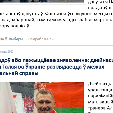
дэпутаты П
прадстаўнік
 Саветаў дэпутатаў. Фактычна ўсе людныя месцы г
я пад забаронай, тым самым улады зрабілі маргін
бору подпісаў.
на ў
Выбары
Падрабязьней ...
ежань 2023
гадоў або пажыццёвае зняволенне: дзейнас
 Талая ва Ўкраіне разглядаецца ў межах
альнай справы
Дзейнасць
ураджэнца
паралімпій
матывацый
трэнера Ал