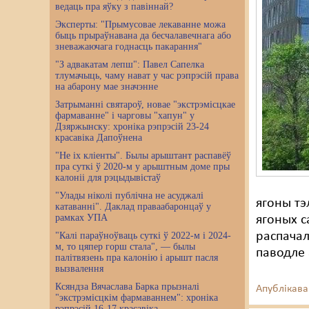
ведаць пра яўку з павіннай?
Эксперты: "Прымусовае лекаванне можа
быць прыраўнавана да бесчалавечнага або
зневажаючага годнасць пакарання"
"З адвакатам лепш": Павел Сапелка
тлумачыць, чаму нават у час рэпрэсій права
на абарону мае значэнне
Затрыманні святароў, новае "экстрэмісцкае
фармаванне" і чарговы "хапун" у
Дзяржынску: хроніка рэпрэсій 23-24
красавіка Дапоўнена
"Не іх кліенты". Былы арыштант распавёў
пра суткі ў 2020-м у арыштным доме пры
калоніі для рэцыдывістаў
"Улады ніколі публічна не асуджалі
ягоны тэ
катаванні". Даклад праваабаронцаў у
рамках УПА
ягоных с
распачал
"Калі параўноўваць суткі ў 2022-м і 2024-
м, то цяпер горш стала", — былы
паводле 
палітвязень пра калонію і арышт пасля
вызвалення
Ксяндза Вячаслава Барка прызналі
Апублікава
"экстрэмісцкім фармаваннем": хроніка
рэпрэсій 16-17 красавіка