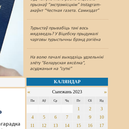
прызнаў “экстрэмісцкім” Instagram-
акаўнт “Честная газета. Самиздат”
Турыстаў прывабіць такі вось
мядзведзь? У Віцебску прыдумалі
чарговы турыстычны брэнд рэгіёна
На волю пачалі выходзіць удзельнікі
злёту "Беларуская вясёлка",
асуджаныя на "суткі"
КАЛЯНДАР
«
»
Сьнежань 2023
Пн
Аў
Ср
Чц
Пт
Сб
Нд
1
2
3
»
4
5
6
7
8
9
10
агарадка
11
12
13
14
15
16
17