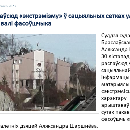
ежань 2023
паўсюд «экстрэмізму» ў сацыяльных сетках 
валі фасоўшчыка
Суддзя суд
Браслаўска
Аляксандр 
30 лістапад
распаўсюд 
сацыяльнай
інфармацы
матэрыялы
«экстрэміс
характару
арыштаваў 
сутак пакав
фасоўшчыка
лалетніх дзяцей Аляксандра Шаршнёва.