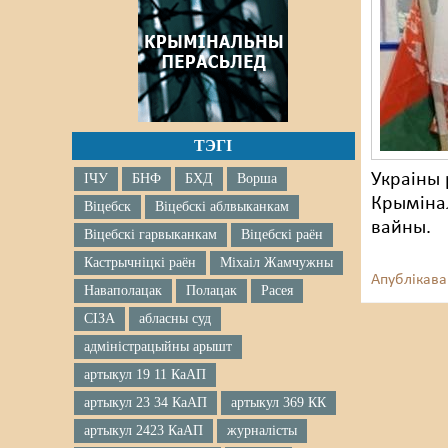
ТЭГІ
Украіны 
ІЧУ
БНФ
БХД
Ворша
Крымінал
Віцебск
Віцебскі аблвыканкам
вайны.
Віцебскі гарвыканкам
Віцебскі раён
Кастрычніцкі раён
Міхаіл Жамчужны
Апублікава
Наваполацак
Полацак
Расея
СІЗА
абласны суд
адміністрацыйны арышт
артыкул 19 11 КаАП
артыкул 23 34 КаАП
артыкул 369 КК
артыкул 2423 КаАП
журналісты