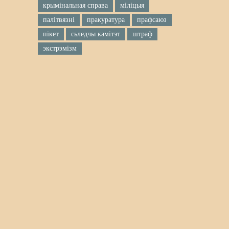
крымінальная справа
міліцыя
палітвязні
пракуратура
прафсаюз
пікет
сьледчы камітэт
штраф
экстрэмізм