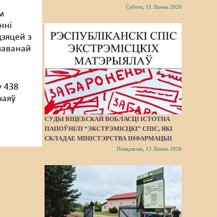
Субота, 11 Ліпень 2026
м
нні
дзяцей з
паванай
у 438
чаяў
СУДЫ ВІЦЕБСКАЙ ВОБЛАСЦІ ІСТОТНА
ПАПОЎНІЛІ “ЭКСТРЭМІСЦКІ” СПІС, ЯКІ
СКЛАДАЕ МІНІСТЭРСТВА ІНФАРМАЦЫІ
Панядзелак, 13 Ліпень 2026