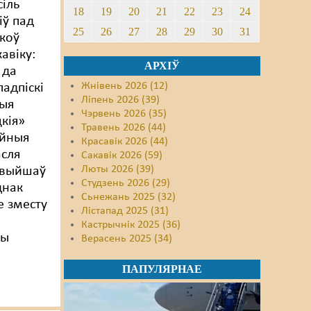
сіль
18
19
20
21
22
23
24
іў пад
25
26
27
28
29
30
31
ікоў
кавіку:
АРХІЎ
 да
Жнівень 2026 (12)
падпіскі
Ліпень 2026 (39)
ныя
Чэрвень 2026 (35)
цкія»
Травень 2026 (44)
йныя
Красавік 2026 (44)
асля
Сакавік 2026 (59)
Люты 2026 (39)
 выйшаў
Студзень 2026 (29)
днак
Сьнежань 2025 (32)
е зместу
Лістапад 2025 (31)
Кастрычнік 2025 (36)
ды
Верасень 2025 (34)
ПАПУЛЯРНАЕ