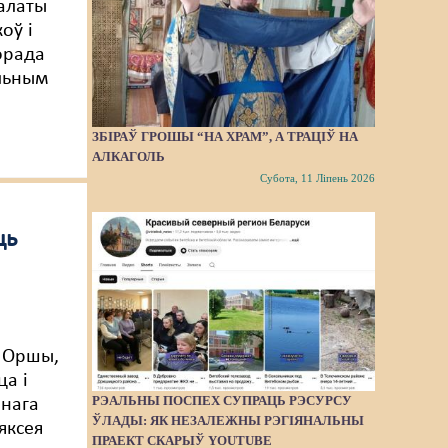
алаты
оў і
орада
альным
ЗБІРАЎ ГРОШЫ “НА ХРАМ”, А ТРАЦІЎ НА
АЛКАГОЛЬ
Субота, 11 Ліпень 2026
ць
 Оршы,
ца і
РЭАЛЬНЫ ПОСПЕХ СУПРАЦЬ РЭСУРСУ
нага
ЎЛАДЫ: ЯК НЕЗАЛЕЖНЫ РЭГІЯНАЛЬНЫ
яксея
ПРАЕКТ СКАРЫЎ YOUTUBE