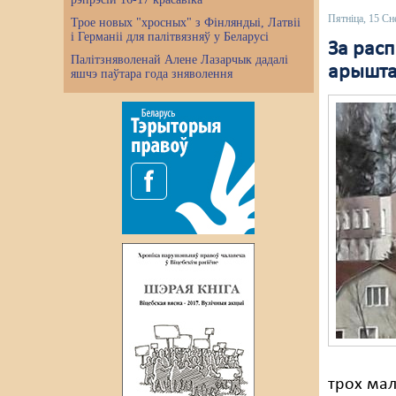
Пятніца, 15 Сн
Трое новых "хросных" з Фінляндыі, Латвіі
і Германіі для палітвязняў у Беларусі
За рас
Палітзняволенай Алене Лазарчык дадалі
арышта
яшчэ паўтара года зняволення
трох ма