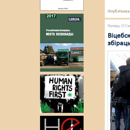
Апублікава
Пятніца, 15 Сн
Віцебск
збірац