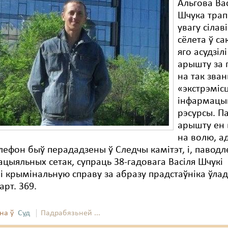
Альгова Ва
Шчука трап
увагу сілав
сёлета ў са
яго асудзілі
арышту за 
на так зва
«экстрэміс
інфармацы
рэсурсы. П
арышту ен
на волю, а
лефон быў перададзены ў Следчы камітэт, і, паводл
ацыяльных сетак, супраць 38-гадовага Васіля Шчукі
і крымінальную справу за абразу прадстаўніка ўла
арт. 369.
на ў
Суд
Падрабязьней ...