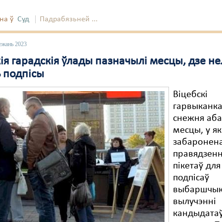
на ў
Суд
Падрабязьней ...
ежань 2023
ія гарадскія ўлады пазначылі месцы, дзе не
ь подпісы
Віцебскі
гарвыканк
снежня аб
месцы, у як
забаронен
правядзен
пікетаў для
подпісаў
выбаршчык
вылучэнні
кандыдатаў