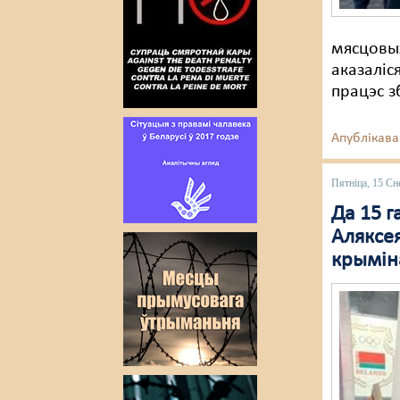
мясцовых
аказаліс
працэс з
Апублікава
Пятніца, 15 Сн
Да 15 
Аляксея
крымін