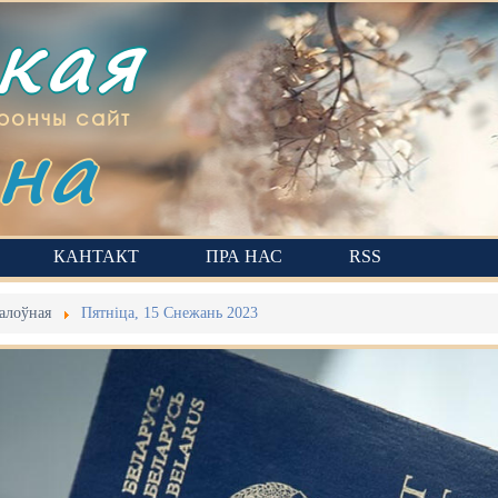
ская
на
рончы сайт
КАНТАКТ
ПРА НАС
RSS
алоўная
Пятніца, 15 Снежань 2023