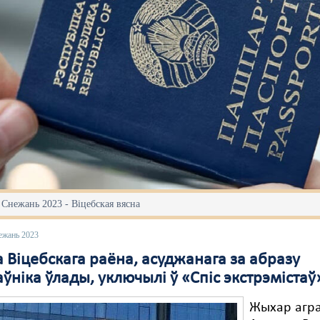
 Снежань 2023 - Віцебская вясна
ежань 2023
 Віцебскага раёна, асуджанага за абразу
ўніка ўлады, уключылі ў «Спіс экстрэмістаў
Жыхар агр