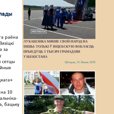
улады
а
га раёна
ЛУКАШЭНКА МЯНЯЕ СВОЙ НАРОД НА
Вязіцкі
ІНШЫ: ТОЛЬКІ Ў ВІЦЕБСКУЮ ВОБЛАСЦЬ
а за
ПРЫЕДУЦЬ 5 ТЫСЯЧ ГРАМАДЗЯН
у
УЗБЕКІСТАНА
 сетцы
Аўторак, 14 Ліпень 2026
йныя
цкага»
на 10
альніка-
, бацьку