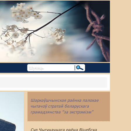
Шаркаўшчынская раёнка палохае
чытачоў стратай беларускага
грамадзянства “за экстрэмізм”
Суд Чыгуначнага раёна Віцебска