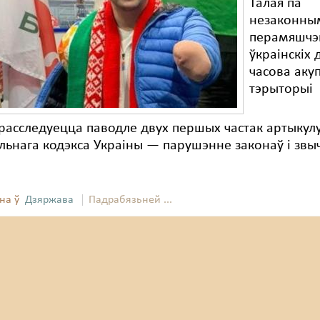
Талая па
незаконны
перамяшчэ
ўкраінскіх 
часова аку
тэрыторыі
расследуецца паводле двух першых частак артыкул
ьнага кодэкса Украіны — парушэнне законаў і звы
на ў
Дзяржава
Падрабязьней ...