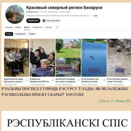
РЭАЛЬНЫ ПОСПЕХ СУПРАЦЬ РЭСУРСУ ЎЛАДЫ: ЯК НЕЗАЛЕЖНЫ
РЭГІЯНАЛЬНЫ ПРАЕКТ СКАРЫЎ YOUTUBE
Субота, 11 Ліпень 202