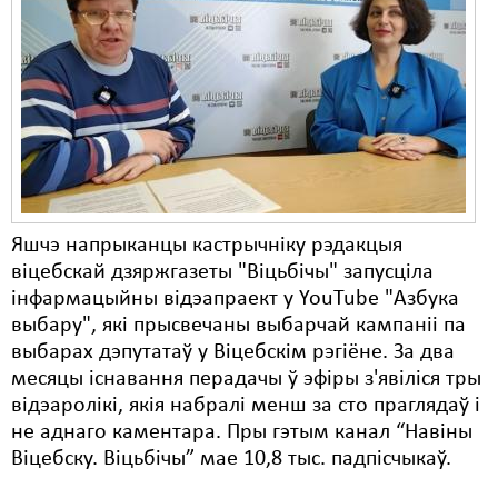
Яшчэ напрыканцы кастрычніку рэдакцыя
віцебскай дзяржгазеты "Віцьбічы" запусціла
інфармацыйны відэапраект у YouTube "Азбука
выбару", які прысвечаны выбарчай кампаніі па
выбарах дэпутатаў у Віцебскім рэгіёне. За два
месяцы існавання перадачы ў эфіры з'явіліся тры
відэаролікі, якія набралі менш за сто праглядаў і
не аднаго каментара. Пры гэтым канал “Навіны
Віцебску. Віцьбічы” мае 10,8 тыс. падпісчыкаў.