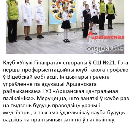
Карная псыхіятрыя
КПЧ ААН
Культурныя правы
ЛПП
Мігранты
Мірныя сходы
Клуб «Унукі Гіпакрата» створаны ў СШ №21. Гэта
першы профарыентацыйны клуб такога профілю
Палітвязьні
ў Віцебскай вобласці. Ініцыятары праекта –
упраўленне па адукацыі Аршанскага
Праваабаронцы
райвыканкама і УЗ «Аршанская цэнтральная
Правы дзіцяці
паліклініка». Мяруцецца, што заняткі ў клубе раз
на тыдзень будуць праводзіць урачы і
Пэнітэнцыярная сыстэма
медсёстры, а таксама ўдзельнікаў клуба будуць
вадзіць на практычныя заняткі ў паліклініку.
Распальваньне варожасьці
Рознае