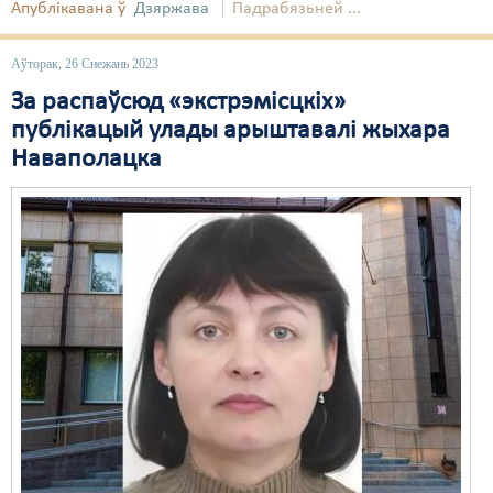
Апублікавана ў
Дзяржава
Падрабязьней ...
Свабода слова
Аўторак, 26 Снежань 2023
Свабода сумленьня
За распаўсюд «экстрэмісцкіх»
Суд
публікацый улады арыштавалі жыхара
Наваполацка
Сьмяротнае пакараньне
Экалёгія
Правы працоўных
Сацыяльныя правы