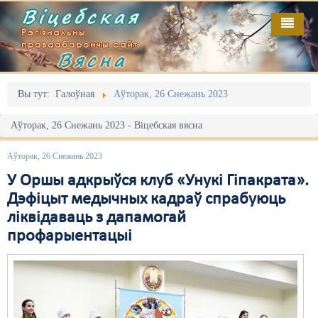
Віцебская
Рэгіянальны
праваабарончы сайт
Вясна
Галоўная
Выданьні
Адміністрацыйны перасьлед
Вы тут:
Галоўная
Аўторак, 26 Снежань 2023
Відэа
Акцыі
Аўторак, 26 Снежань 2023 - Віцебская вясна
Кантакт
Безбар'ернае асяродзьдзе
Аўторак, 26 Снежань 2023
Пра нас
Выбары
У Оршы адкрыўся клуб «Унукі Гіпакрата».
Дэфіцыт медычных кадраў спрабуюць
RSS
Грамадзянскія ініцыятывы
ліквідаваць з дапамогай
профарыентацыі
Дзяржава
Дыскрымінацыя
Затрыманьні