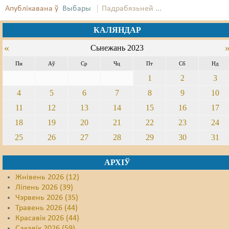
Апублікавана ў
Выбары
Падрабязьней ...
КАЛЯНДАР
«
Сьнежань 2023
Пн
Аў
Ср
Чц
Пт
Сб
Нд
1
2
3
4
5
6
7
8
9
10
11
12
13
14
15
16
17
18
19
20
21
22
23
24
25
26
27
28
29
30
31
АРХІЎ
Жнівень 2026 (12)
Ліпень 2026 (39)
Чэрвень 2026 (35)
Травень 2026 (44)
Красавік 2026 (44)
Сакавік 2026 (59)