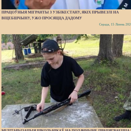
ПРАЦОЎНЫЯ МІГРАНТЫ З УЗБІКЕСТАНУ, ЯКІХ ПРЫВЕЗЛІ НА
ВІЦЕБШЧЫНУ, УЖО ПРОСЯЦЦА ДАДОМУ
Серада, 15 Ліпень 202
МІЛІТАРЫЗАЦЫЯ ШКОЛЬНІКАЎ НА ПОЛАЧЧЫНЕ ПРАЦЯГВАЕЦЦА 