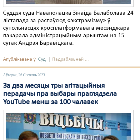
Суддзя суда Наваполацка Зінаіда Балаболава 24
лістапада за распаўсюд «экстрэмізму» ў
супольнасцях кросплатформавага месэнджара
пакарала адміністрацыйным арыштам на 15
сутак Андрэя Баравіцкага.
Апублікавана ў
Суд
Падрабязьней ...
Аўторак, 26 Снежань 2023
За два месяцы тры агітацыйныя
перадачы пра выбары праглядзела
YouTube менш за 100 чалавек