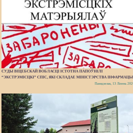
СУДЫ ВІЦЕБСКАЙ ВОБЛАСЦІ ІСТОТНА ПАПОЎНІЛІ
“ЭКСТРЭМІСЦКІ” СПІС, ЯКІ СКЛАДАЕ МІНІСТЭРСТВА ІНФАРМАЦЫ
Панядзелак, 13 Ліпень 202