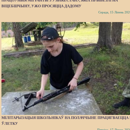
ПРАЦОЎНЫЯ МІГРАНТЫ З УЗБІКЕСТАНУ, ЯКІХ ПРЫВЕЗЛІ НА
ВІЦЕБШЧЫНУ, УЖО ПРОСЯЦЦА ДАДОМУ
Серада, 15 Ліпень 202
МІЛІТАРЫЗАЦЫЯ ШКОЛЬНІКАЎ НА ПОЛАЧЧЫНЕ ПРАЦЯГВАЕЦЦА 
ЎЛЕТКУ
Пятніца, 17 Ліпень 202