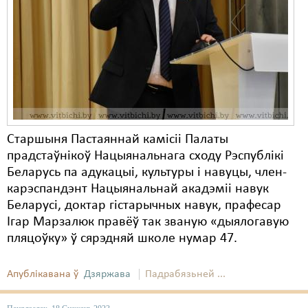
Карная псыхіятрыя
КПЧ ААН
Культурныя правы
ЛПП
Мігранты
Старшыня Пастаяннай камісіі Палаты
Мірныя сходы
прадстаўнікоў Нацыянальнага сходу Рэспублікі
Палітвязьні
Беларусь па адукацыі, культуры і навуцы, член-
карэспандэнт Нацыянальнай акадэміі навук
Праваабаронцы
Беларусі, доктар гістарычных навук, прафесар
Ігар Марзалюк правёў так званую «дыялогавую
Правы дзіцяці
пляцоўку» ў сярэдняй школе нумар 47.
Пэнітэнцыярная сыстэма
Апублікавана ў
Дзяржава
Падрабязьней ...
Распальваньне варожасьці
Рознае