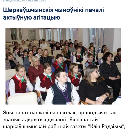
Панядзелак, 18 Снежань 2023
Шаркаўшчынскія чыноўнікі пачалі
Свабода слова
актыўную агітацыю
Свабода сумленьня
Суд
Сьмяротнае пакараньне
Экалёгія
Правы працоўных
Сацыяльныя правы
Яны нават паехалі па школах, праводзячы так
званыя адкрытыя дыялогі. Як піша сайт
шаркаўшчынскай раённай газеты “Кліч Радзімы”,