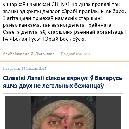
у шаркаўшчынскай СШ №1 на днях правялі так
званы адкрыты дыялог «Зрабі правільны выбар».
З агітацыяй прыехаў намеснік старшыні
райвыканкама, так званы дэпутат раённага
Савета дэпутатаў, старшыня раённай арганізацыі
ГА «Белая Русь» Юрый Васілеўскі.
Апублікавана ў
Дзяржава
Падрабязьней ...
Панядзелак, 18 Снежань 2023
Сілавікі Латвіі сілком вярнулі ў Беларусь
яшчэ двух не легальных бежанцаў