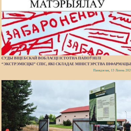
СУДЫ ВІЦЕБСКАЙ ВОБЛАСЦІ ІСТОТНА ПАПОЎНІЛІ
“ЭКСТРЭМІСЦКІ” СПІС, ЯКІ СКЛАДАЕ МІНІСТЭРСТВА ІНФАРМАЦЫ
Панядзелак, 13 Ліпень 202