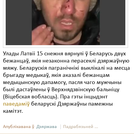
Улады Латвіі 15 снежня вярнулі ў Беларусь двух
бежанцаў, якія незаконна перасеклі дзяржаўную
мяжу. Беларускія пагранічнікі выклікалі на месца
брыгаду медыкаў, якія аказалі бежанцам
медыцынскую дапамогу, пасля чаго мужчыны
былі дастаўлены ў Верхнядзвінскую бальніцу
(Віцебская вобласць). Пра гэты інцыдэнт
паведаміў
беларускі Дзяржаўны памежны
камітэт.
Апублікавана ў
Дзяржава
Падрабязьней ...