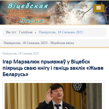
Віцебская
Рэгіянальны
праваабарончы сайт
Вясна
Галоўная
Выданьні
Адміністрацыйны перасьлед
Вы тут:
Галоўная
Панядзелак, 18 Снежань 2023
Відэа
Акцыі
Панядзелак, 18 Снежань 2023 - Віцебская вясна
Кантакт
Безбар'ернае асяродзьдзе
Панядзелак, 18 Снежань 2023
Пра нас
Выбары
Ігар Марзалюк прыязжаў у Віцебск
піярыць сваю кнігу і ганіць заклік «Жыве
RSS
Грамадзянскія ініцыятывы
Беларусь»
Дзяржава
Дыскрымінацыя
Затрыманьні