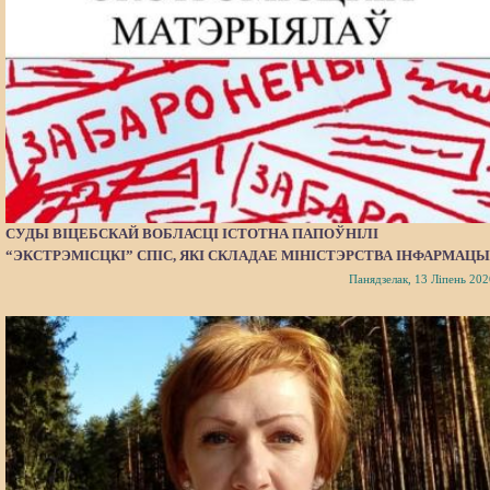
СУДЫ ВІЦЕБСКАЙ ВОБЛАСЦІ ІСТОТНА ПАПОЎНІЛІ
“ЭКСТРЭМІСЦКІ” СПІС, ЯКІ СКЛАДАЕ МІНІСТЭРСТВА ІНФАРМАЦЫ
Панядзелак, 13 Ліпень 202