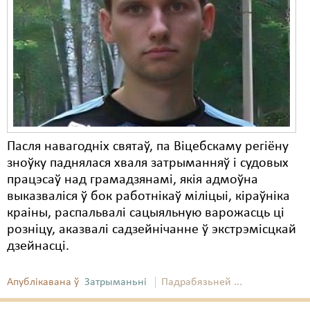
Карная псыхіятрыя
КПЧ ААН
Культурныя правы
ЛПП
Мігранты
Мірныя сходы
Пасля навагодніх святаў, па Віцебскаму регіёну
зноўку паднялася хваля затрыманняў і судовых
Палітвязьні
працэсаў над грамадзянамі, якія адмоўна
выказваліся ў бок работнікаў міліцыі, кіраўніка
Праваабаронцы
краіны, распальвалі сацыяльную варожасць ці
Правы дзіцяці
розніцу, аказвалі садзейнічанне ў экстрэмісцкай
дзейнасці.
Пэнітэнцыярная сыстэма
Распальваньне варожасьці
Апублікавана ў
Затрыманьні
Падрабязьней ...
Рознае