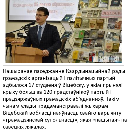
Пашыранае паседжанне Каардынацыйнай рады
грамадскіх арганізацый і палітычных партый
адбылося 17 студзеня ў Віцебску, у якім прынялі
крыху больш за 120 прадстаўнікоў партый і
прадзяржаўных грамадскіх аб'яднанняў. Такім
чынам улады прадэманстравалі жыхарам
Віцебскай вобласці наяўнасць свайго варыянту
«грамадзянскай супольнасці», якая «пашытая» па
савецкіх лякалах.