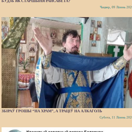
БУДЗЬ ЯК СТАРШЫНЯ РАЙСАВЕТА?
Чацвер, 09 Ліпень 202
ЗБІРАЎ ГРОШЫ “НА ХРАМ”, А ТРАЦІЎ НА АЛКАГОЛЬ
Субота, 11 Ліпень 202