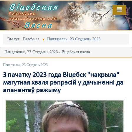
Віцебская
Рэгіянальны
праваабарончы сайт
Вясна
Галоўная
Выданьні
Адміністрацыйны перасьлед
Вы тут:
Галоўная
Панядзелак, 23 Студзень 2023
Відэа
Акцыі
Панядзелак, 23 Студзень 2023 - Віцебская вясна
Кантакт
Безбар'ернае асяродзьдзе
Панядзелак, 23 Студзень 2023
Пра нас
Выбары
З пачатку 2023 года Віцебск "накрыла"
магутная хваля рэпрэсій у дачыненні да
RSS
Грамадзянскія ініцыятывы
апанентаў рэжыму
Дзяржава
Дыскрымінацыя
Затрыманьні