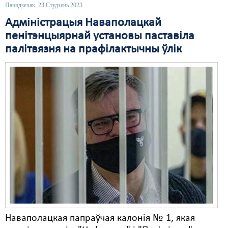
Панядзелак, 23 Студзень 2023
Свабода слова
Адміністрацыя Наваполацкай
пенітэнцыярнай установы паставіла
Свабода сумленьня
палітвязня на прафілактычны ўлік
Суд
Сьмяротнае пакараньне
Экалёгія
Правы працоўных
Сацыяльныя правы
Наваполацкая папраўчая калонія № 1, якая