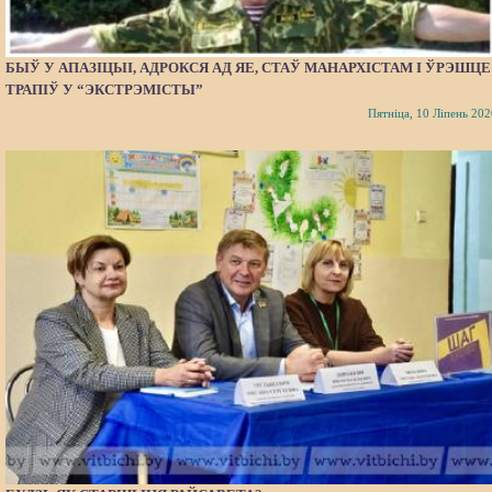
БЫЎ У АПАЗІЦЫІ, АДРОКСЯ АД ЯЕ, СТАЎ МАНАРХІСТАМ І ЎРЭШЦЕ
ТРАПІЎ У “ЭКСТРЭМІСТЫ”
Пятніца, 10 Ліпень 202