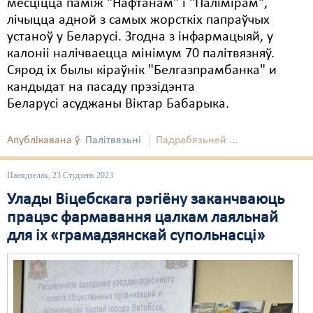
месціцца паміж "Нафтанам" і "Палімірам",
лічыцца адной з самых жорсткіх папраўчых
устаноў у Беларусі. Згодна з інфармацыяй, у
калоніі налічваецца мінімум 70 палітвязняў.
Сярод іх былы кіраўнік "Белгазпрамбанка" и
кандыдат на пасаду прэзідэнта
Беларусі асуджаны Віктар Бабарыка.
Апублікавана ў
Палітвязьні
Падрабязьней ...
Панядзелак, 23 Студзень 2023
Улады Віцебскага рэгіёну заканчваюць
працэс фармавання цалкам лаяльнай
для іх «грамадзянскай супольнасці»