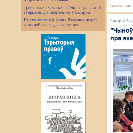
Апублікава
Трое новых "хросных" з Фінляндыі, Латвіі
і Германіі для палітвязняў у Беларусі
Палітзняволенай Алене Лазарчык дадалі
Чацвер, 26 Сту
яшчэ паўтара года зняволення
“Чыноўн
пра яка