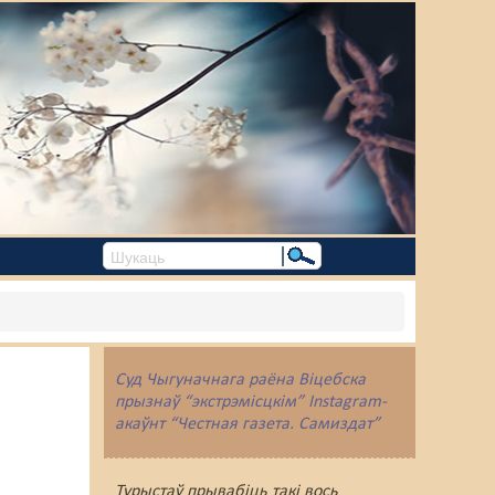
Суд Чыгуначнага раёна Віцебска
прызнаў “экстрэмісцкім” Instagram-
акаўнт “Честная газета. Самиздат”
Турыстаў прывабіць такі вось