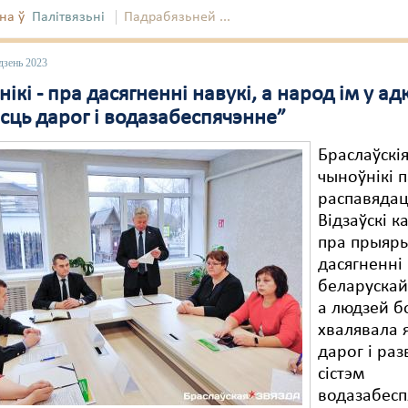
на ў
Палітвязьні
Падрабязьней ...
дзень 2023
ікі - пра дасягненні навукі, а народ ім у адк
сць дарог і водазабеспячэнне”
Браслаўскі
чыноўнікі п
распавядац
Відзаўскі 
пра прыяры
дасягненні
беларускай
а людзей 
хвалявала 
дарог і раз
сістэм
водазабесп