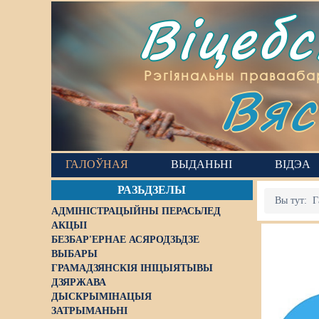
Віцеб
Вяс
Рэгіянальны правааба
ГАЛОЎНАЯ
ВЫДАНЬНІ
ВІДЭА
РАЗЬДЗЕЛЫ
Вы тут:
Г
АДМІНІСТРАЦЫЙНЫ ПЕРАСЬЛЕД
АКЦЫІ
БЕЗБАР'ЕРНАЕ АСЯРОДЗЬДЗЕ
ВЫБАРЫ
ГРАМАДЗЯНСКІЯ ІНІЦЫЯТЫВЫ
ДЗЯРЖАВА
ДЫСКРЫМІНАЦЫЯ
ЗАТРЫМАНЬНІ