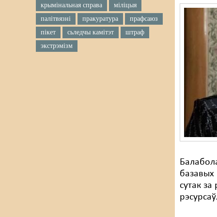
крымінальная справа
міліцыя
палітвязні
пракуратура
прафсаюз
пікет
сьледчы камітэт
штраф
экстрэмізм
Балабола
базавых 
сутак за
рэсурсаў