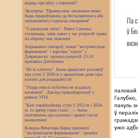
ведаць пра яўку з павіннай?
Эксперты: "Прымусовае лекаванне можа
быць прыраўнавана да бесчалавечнага або
зневажаючага годнасць пакарання"
"З адвакатам лепш": Павел Сапелка
тлумачыць, чаму нават у час рэпрэсій права
на абарону мае значэнне
Затрыманні святароў, новае "экстрэмісцкае
фармаванне" і чарговы "хапун" у
Дзяржынску: хроніка рэпрэсій 23-24
красавіка Дапоўнена
"Не іх кліенты". Былы арыштант распавёў
пра суткі ў 2020-м у арыштным доме пры
калоніі для рэцыдывістаў
"Улады ніколі публічна не асуджалі
паловай 
катаванні". Даклад праваабаронцаў у
рамках УПА
Галубко,
пакуль з
"Калі параўноўваць суткі ў 2022-м і 2024-
м, то цяпер горш стала", — былы
ў пералі
палітвязень пра калонію і арышт пасля
грамадзя
вызвалення
ужо адбы
Ксяндза Вячаслава Барка прызналі
"экстрэмісцкім фармаваннем": хроніка
рэпрэсій 16-17 красавіка