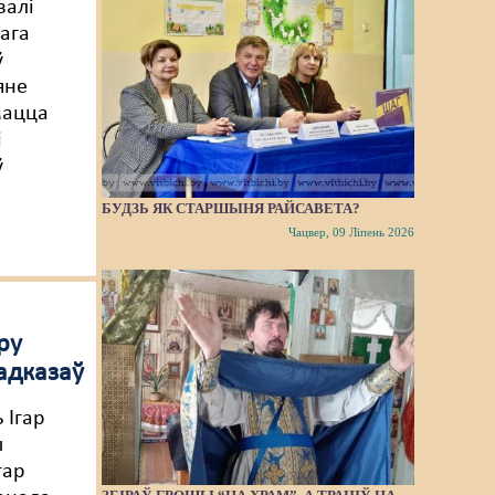
валі
ага
ў
яне
мацца
і
ў
БУДЗЬ ЯК СТАРШЫНЯ РАЙСАВЕТА?
Чацвер, 09 Ліпень 2026
ру
 адказаў
 Ігар
ы
тар