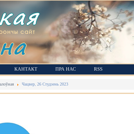
ская
на
рончы сайт
КАНТАКТ
ПРА НАС
RSS
алоўная
Чацвер, 26 Студзень 2023