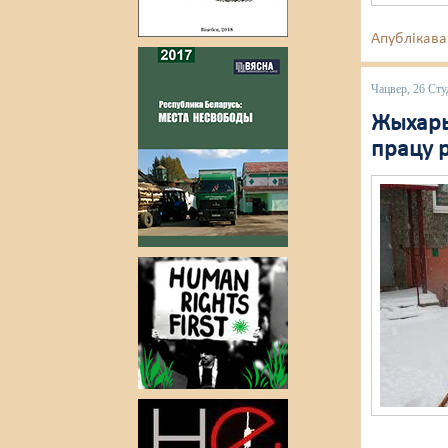
Апублікава
Чацвер, 26 Сту
Жыхары
працу 