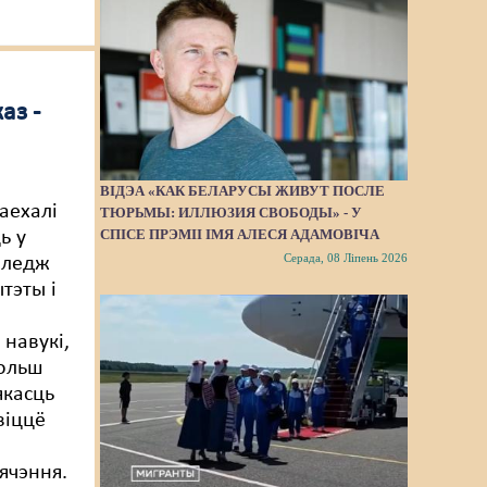
аз -
я
ВІДЭА «КАК БЕЛАРУСЫ ЖИВУТ ПОСЛЕ
аехалі
ТЮРЬМЫ: ИЛЛЮЗИЯ СВОБОДЫ» - У
СПІСЕ ПРЭМІІ ІМЯ АЛЕСЯ АДАМОВІЧА
ь у
Серада, 08 Ліпень 2026
каледж
тэты і
 навукі,
больш
якасць
віццё
ячэння.