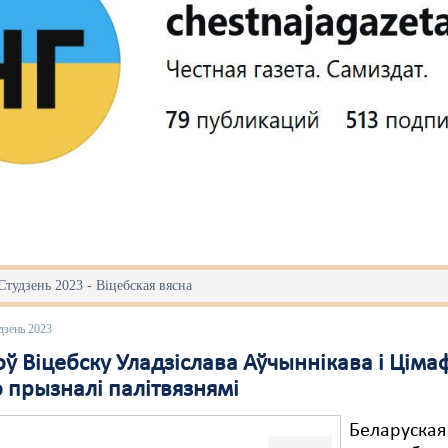
Студзень 2023 - Віцебская вясна
дзень 2023
ў Віцебску Уладзіслава Аўчыннікава і Ціма
 прызналі палітвязнямі
Беларуская