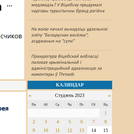
мядзведзь? У Віцебску прыдумалі
чарговы турыстычны брэнд рэгіёна
На волю пачалі выходзіць удзельнікі
злёту "Беларуская вясёлка",
асуджаныя на "суткі"
Пракуратура Віцебскай вобласці
палохае крымінальнай і
адміністрацыйнай адказнасцю за
каментары ў Threads
КАЛЯНДАР
«
»
Студзень 2023
Пн
Аў
Ср
Чц
Пт
Сб
Нд
фея
1
2
3
4
5
6
7
8
9
10
11
12
13
14
15