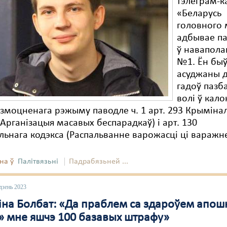
тэлеграм-к
«Беларусь
головного 
адбывае п
ў навапола
№1. Ён бы
асуджаны д
гадоў пазб
волі ў кало
змоцненага рэжыму паводле ч. 1 арт. 293 Крыміна
(Арганізацыя масавых беспарадкаў) і арт. 130
ьнага кодэкса (Распальванне варожасці ці варажн
на ў
Палітвязьні
Падрабязьней ...
дзень 2023
іна Болбат: «Да праблем са здароўем апошн
» мне яшчэ 100 базавых штрафу»