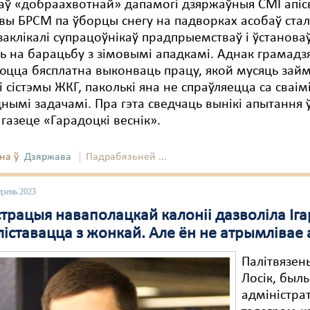
ў «добраахвотнай» дапамогі дзяржаўныя СМІ апіс
вы БРСМ па ўборцы снегу на падворках асобаў стал
 заклікалі супрацоўнікаў прадпрыемстваў і ўстанова
ь на барацьбу з зімовымі ападкамі. Аднак грамадз
юцца бясплатна выконваць працу, якой мусяць зай
і сістэмы ЖКГ, паколькі яна не спраўляецца са сваім
нымі задачамі. Пра гэта сведчаць вынікі апытання 
газеце «Гарадоцкі веснік».
на ў
Дзяржава
Падрабязьней ...
дзень 2023
трацыя наваполацкай калоніі дазволіла Іга
ліставацца з жонкай. Але ён не атрымлівае
Палітвязень
Лосік, был
адміністра