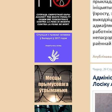
прыклада
ініцыяты
ўзросту,
выходзіц
адмаўля
работнік
непасрэд
раённай 
Апублікава
Чацвер, 26 Сту
Адмініс
Лосіку 