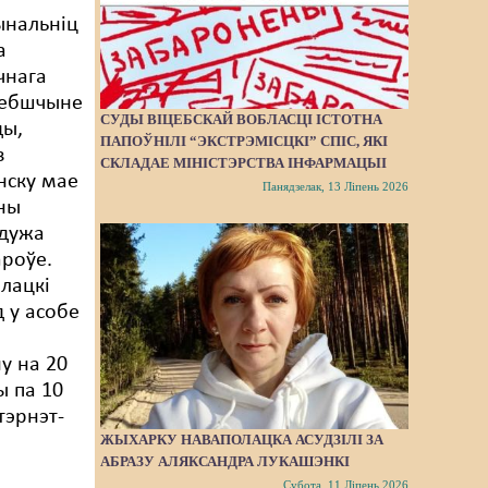
ынальніц
а
чнага
цебшчыне
СУДЫ ВІЦЕБСКАЙ ВОБЛАСЦІ ІСТОТНА
ды,
ПАПОЎНІЛІ “ЭКСТРЭМІСЦКІ” СПІС, ЯКІ
з
СКЛАДАЕ МІНІСТЭРСТВА ІНФАРМАЦЫІ
нску мае
Панядзелак, 13 Ліпень 2026
ны
 дужа
роўе.
лацкі
д у асобе
у на 20
ы па 10
тэрнэт-
ЖЫХАРКУ НАВАПОЛАЦКА АСУДЗІЛІ ЗА
АБРАЗУ АЛЯКСАНДРА ЛУКАШЭНКІ
Субота, 11 Ліпень 2026