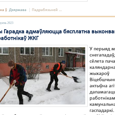
на ў
Дзяржава
Падрабязьней ...
дзень 2023
 Гарадка адмаўляюцца бясплатна выконва
работнікаў ЖКГ
У перыяд 
снегападаў,
сёлета пач
каляндарна
жыхароў
Віцебшчын
актыўна агі
дапамагац
работніка
камунальн
гаспадаркі.