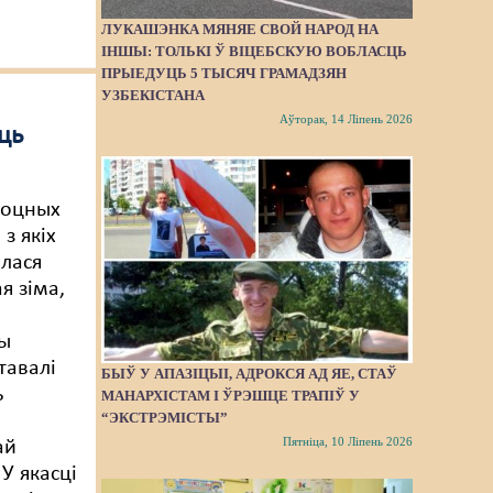
ЛУКАШЭНКА МЯНЯЕ СВОЙ НАРОД НА
ІНШЫ: ТОЛЬКІ Ў ВІЦЕБСКУЮ ВОБЛАСЦЬ
ПРЫЕДУЦЬ 5 ТЫСЯЧ ГРАМАДЗЯН
УЗБЕКІСТАНА
Аўторак, 14 Ліпень 2026
ць
моцных
 з якіх
алася
я зіма,
ы
тавалі
БЫЎ У АПАЗІЦЫІ, АДРОКСЯ АД ЯЕ, СТАЎ
ь
МАНАРХІСТАМ І ЎРЭШЦЕ ТРАПІЎ У
“ЭКСТРЭМІСТЫ”
м
Пятніца, 10 Ліпень 2026
ай
 У якасці