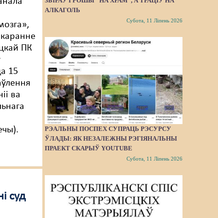
ЗБІРАЎ ГРОШЫ “НА ХРАМ”, А ТРАЦІЎ НА
анала
АЛКАГОЛЬ
Субота, 11 Ліпень 2026
мозга»,
акаранне
цкай ПК
ў
а 15
аўлення
ніі ва
льнага
РЭАЛЬНЫ ПОСПЕХ СУПРАЦЬ РЭСУРСУ
ечы).
ЎЛАДЫ: ЯК НЕЗАЛЕЖНЫ РЭГІЯНАЛЬНЫ
ПРАЕКТ СКАРЫЎ YOUTUBE
Субота, 11 Ліпень 2026
і суд