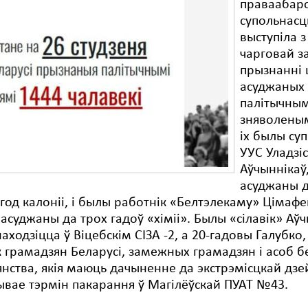
праваабар
супольнасц
выступіла з
чарговай з
прызнанні 
асуджаных
палітычным
зняволеным
іх былы су
УУС Уладзі
Аўчыннікаў
асуджаны д
год калоніі, і былы работнік «Белтэлекаму» Цімафе
 асуджаны да трох гадоў «хіміі». Былы «сілавік» Аў
находзіцца ў Віцебскім СІЗА -2, а 20-гадовы Галубко
к грамадзян Беларусі, замежных грамадзян і асоб б
нства, якія маюць дачыненне да экстрэмісцкай дзе
вае тэрмін пакарання ў Магілёўскай ПУАТ №43.