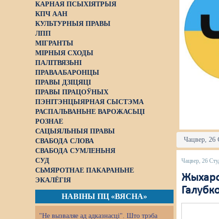
КАРНАЯ ПСЫХІЯТРЫЯ
КПЧ ААН
КУЛЬТУРНЫЯ ПРАВЫ
ЛПП
МІГРАНТЫ
МІРНЫЯ СХОДЫ
ПАЛІТВЯЗЬНІ
ПРАВААБАРОНЦЫ
ПРАВЫ ДЗІЦЯЦІ
ПРАВЫ ПРАЦОЎНЫХ
ПЭНІТЭНЦЫЯРНАЯ СЫСТЭМА
РАСПАЛЬВАНЬНЕ ВАРОЖАСЬЦІ
РОЗНАЕ
САЦЫЯЛЬНЫЯ ПРАВЫ
Чацвер, 26 
СВАБОДА СЛОВА
СВАБОДА СУМЛЕНЬНЯ
СУД
Чацвер, 26 Сту
СЬМЯРОТНАЕ ПАКАРАНЬНЕ
Жыхаро
ЭКАЛЁГІЯ
Галубко
НАВІНЫ ПЦ «ВЯСНА»
"Не вызваляе ад адказнасці". Што трэба