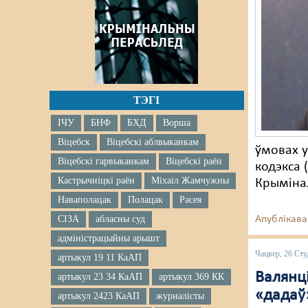
ТЭГІ
ІЧУ
БНФ
БХД
Ворша
Віцебск
Віцебскі аблвыканкам
ўмовах у
Віцебскі гарвыканкам
Віцебскі раён
кодэкса 
Кастрычніцкі раён
Міхаіл Жамчужны
Крымінал
Наваполацак
Полацак
Расея
СІЗА
абласны суд
Апублікава
адміністрацыйны арышт
Чацвер, 26 Сту
артыкул 19 11 КаАП
Валянц
артыкул 23 34 КаАП
артыкул 369 КК
«дадаў
артыкул 2423 КаАП
журналісты