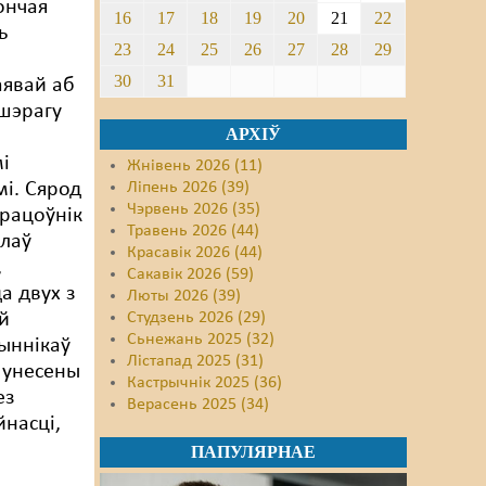
ончая
16
17
18
19
20
21
22
ь
23
24
25
26
27
28
29
30
31
аявай аб
шэрагу
АРХІЎ
і
Жнівень 2026 (11)
і. Сярод
Ліпень 2026 (39)
Чэрвень 2026 (35)
працоўнік
Травень 2026 (44)
слаў
Красавік 2026 (44)
,
Сакавік 2026 (59)
а двух з
Люты 2026 (39)
й
Студзень 2026 (29)
Сьнежань 2025 (32)
чыннікаў
Лістапад 2025 (31)
, унесены
Кастрычнік 2025 (36)
ез
Верасень 2025 (34)
йнасці,
ПАПУЛЯРНАЕ