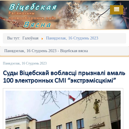
Віцебская
Рэгіянальны
праваабарончы сайт
Вясна
Галоўная
Выданьні
Адміністрацыйны перасьлед
Вы тут:
Галоўная
Панядзелак, 16 Студзень 2023
Відэа
Акцыі
Панядзелак, 16 Студзень 2023 - Віцебская вясна
Кантакт
Безбар'ернае асяродзьдзе
Панядзелак, 16 Студзень 2023
Пра нас
Выбары
Суды Віцебскай вобласці прызналі амаль
100 электронных СМІ “экстрэмісцкімі”
RSS
Грамадзянскія ініцыятывы
Дзяржава
Дыскрымінацыя
Затрыманьні