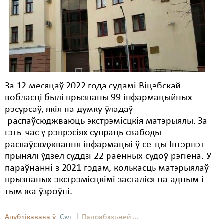
Карная псыхіятрыя
КПЧ ААН
Культурныя правы
ЛПП
Мігранты
За 12 месяцаў 2022 года судамі Віцебскай
вобласці былі прызнаны 99 інфармацыйных
Мірныя сходы
рэсурсаў, якія на думку ўладаў
Палітвязьні
распаўсюджваюць экстрэмісцкія матэрыялы. За
гэты час у рэпрэсіях супраць свабоды
Праваабаронцы
распаўсюджвання інфармацыі ў сетцы Інтэрнэт
прынялі ўдзел суддзі 22 раённых судоў рэгіёна. У
Правы дзіцяці
параўнанні з 2021 годам, колькасць матэрыялаў
Пэнітэнцыярная сыстэма
прызнаных экстрэмісцкімі засталіся на адным і
тым жа ўзроўні.
Распальваньне варожасьці
Рознае
Апублікавана ў
Суд
Падрабязьней ...