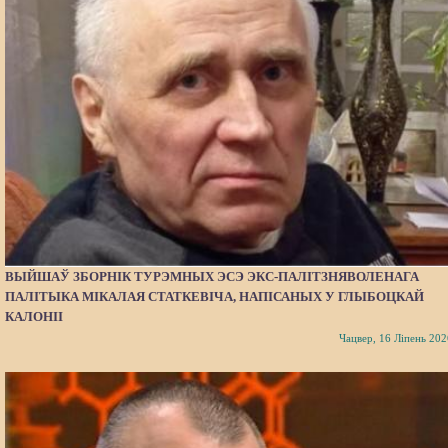
ВЫЙШАЎ ЗБОРНІК ТУРЭМНЫХ ЭСЭ ЭКС-ПАЛІТЗНЯВОЛЕНАГА
ПАЛІТЫКА МІКАЛАЯ СТАТКЕВІЧА, НАПІСАНЫХ У ГЛЫБОЦКАЙ
КАЛОНІІ
Чацвер, 16 Ліпень 202