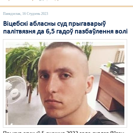
Свабода слова
Панядзелак, 16 Студзень 2023
Свабода сумленьня
Віцебскі абласны суд прыгаварыў
палітвязня да 6,5 гадоў пазбаўлення волі
Суд
Сьмяротнае пакараньне
Экалёгія
Правы працоўных
Сацыяльныя правы