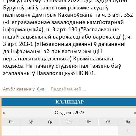
Прысуд агучыў 5 снежня 2022 года суддзя Яўген
Буруноў, які ў закрытым рэжыме асудзіў
палітвязня Дзмітрыя Каханоўскага па ч. 3 арт. 352
(«Неправамернае завалоданне камп'ютарнай
інфармацыяй»), ч. 3 арт. 130 ("Распальванне
іншай сацыяльнай варожасці або варожасці"), ч.
3 арт. 203-1 («Незаконныя дзеянні ў дачыненні
да інфармацыі аб прыватным жыцці і
персанальных дадзеных») Крымінальнага
кодэкса. На пачатку студзеня палітвязень быў
этапаваны ў Наваполацкую ПК №1.
Апублікавана ў
Суд
Падрабязьней ...
КАЛЯНДАР
«
Студзень 2023
Пн
Аў
Ср
Чц
Пт
Сб
Нд
1