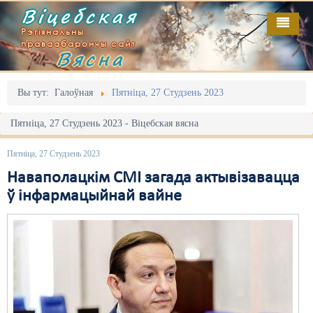
Віцебская
Рэгіянальны
праваабарончы сайт
Вясна
Галоўная
Выданьні
Адміністрацыйны перасьлед
Вы тут:
Галоўная
Пятніца, 27 Студзень 2023
Відэа
Акцыі
Пятніца, 27 Студзень 2023 - Віцебская вясна
Кантакт
Безбар'ернае асяродзьдзе
Пятніца, 27 Студзень 2023
Пра нас
Выбары
Наваполацкім СМІ загада актывізавацца
ў інфармацыйнай вайне
RSS
Грамадзянскія ініцыятывы
Дзяржава
Дыскрымінацыя
Затрыманьні