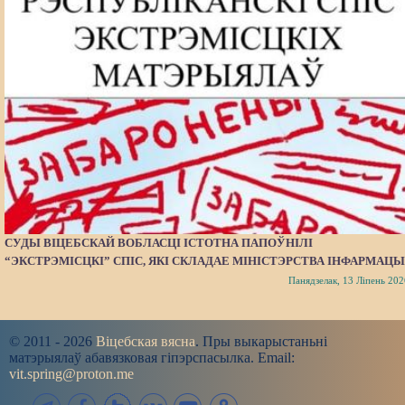
СУДЫ ВІЦЕБСКАЙ ВОБЛАСЦІ ІСТОТНА ПАПОЎНІЛІ
“ЭКСТРЭМІСЦКІ” СПІС, ЯКІ СКЛАДАЕ МІНІСТЭРСТВА ІНФАРМАЦЫ
Панядзелак, 13 Ліпень 202
© 2011 - 2026
Віцебская вясна
. Пры выкарыстаньні
матэрыялаў абавязковая гіпэрспасылка. Email:
vit.spring@proton.me