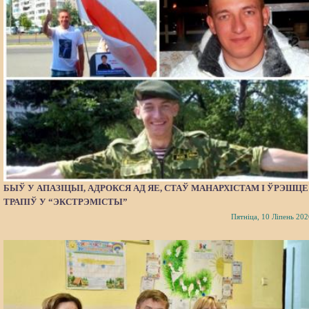
БЫЎ У АПАЗІЦЫІ, АДРОКСЯ АД ЯЕ, СТАЎ МАНАРХІСТАМ І ЎРЭШЦЕ
ТРАПІЎ У “ЭКСТРЭМІСТЫ”
Пятніца, 10 Ліпень 202