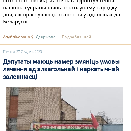
што работнікі «ідэалагічнага фронту» сёння
павінны супрацьстаяць негатыўнаму парадку
Свабода слова
дня, які прасоўваюць апаненты ў адносінах да
Беларусі».
Свабода сумленьня
Суд
Апублікавана ў
Дзяржава
Падрабязьней ...
Сьмяротнае пакараньне
Пятніца, 27 Студзень 2023
Экалёгія
Дэпутаты маюць намер змяніць умовы
лячэння ад алкагольнай і наркатычнай
Правы працоўных
залежнасці
Сацыяльныя правы