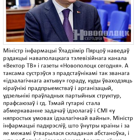
Карная псыхіятрыя
КПЧ ААН
Культурныя правы
ЛПП
Міністр інфармацыі Ўладзімір Пярцоў наведаў
Мігранты
рэдакцыі наваполацкага тэлевізійнага канала
Мірныя сходы
«Вектор ТВ» і газеты «Новополоцк сегодня». А
таксама сустрэўся з прадстаўнікамі так званага
Палітвязьні
«ідэалагічнага актыву» гораду, куды ўваходзяць
кіраўнікі прадпрыемстваў і арганізацый,
Праваабаронцы
удзельнікі праўладных партыйных структур,
Правы дзіцяці
прафсаюзаў і гд. Тэмай гутаркі стала
абмеркаванне задачаў ідэолагаў і СМІ «у
Пэнітэнцыярная сыстэма
няпростых умовах ідэалагічнай вайны». Міністр
інфармацыі падкрэсліў, што ўнутры краіны і за
Распальваньне варожасьці
яе межамі ўтварылася складаная абстаноўка, і
Рознае