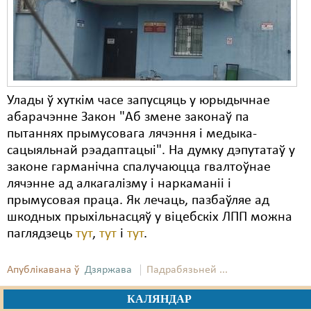
Улады ў хуткім часе запусцяць у юрыдычнае
абарачэнне Закон "Аб змене законаў па
пытаннях прымусовага лячэння і медыка-
сацыяльнай рэадаптацыі". На думку дэпутатаў у
законе гарманічна спалучаюцца гвалтоўнае
лячэнне ад алкагалізму і наркаманіі і
прымусовая праца. Як лечаць, пазбаўляе ад
шкодных прыхільнасцяў у віцебскіх ЛПП можна
паглядзець
тут
,
тут
і
тут
.
Апублікавана ў
Дзяржава
Падрабязьней ...
КАЛЯНДАР