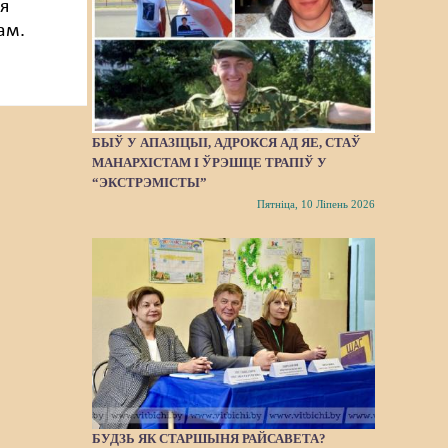
я
ам.
БЫЎ У АПАЗІЦЫІ, АДРОКСЯ АД ЯЕ, СТАЎ
МАНАРХІСТАМ І ЎРЭШЦЕ ТРАПІЎ У
“ЭКСТРЭМІСТЫ”
Пятніца, 10 Ліпень 2026
БУДЗЬ ЯК СТАРШЫНЯ РАЙСАВЕТА?