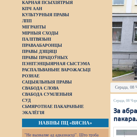
КАРНАЯ ПСЫХІЯТРЫЯ
КПЧ ААН
КУЛЬТУРНЫЯ ПРАВЫ
ЛПП
МІГРАНТЫ
МІРНЫЯ СХОДЫ
ПАЛІТВЯЗЬНІ
ПРАВААБАРОНЦЫ
ПРАВЫ ДЗІЦЯЦІ
ПРАВЫ ПРАЦОЎНЫХ
ПЭНІТЭНЦЫЯРНАЯ СЫСТЭМА
РАСПАЛЬВАНЬНЕ ВАРОЖАСЬЦІ
РОЗНАЕ
САЦЫЯЛЬНЫЯ ПРАВЫ
Серада, 08 
СВАБОДА СЛОВА
СВАБОДА СУМЛЕНЬНЯ
СУД
Серада, 08 Чэр
СЬМЯРОТНАЕ ПАКАРАНЬНЕ
За абра
ЭКАЛЁГІЯ
пакарал
НАВІНЫ ПЦ «ВЯСНА»
"Не вызваляе ад адказнасці". Што трэба