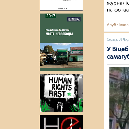
журналіс
на фотаа
Апублікава
Серада, 08 Чэр
У Віце
самагу