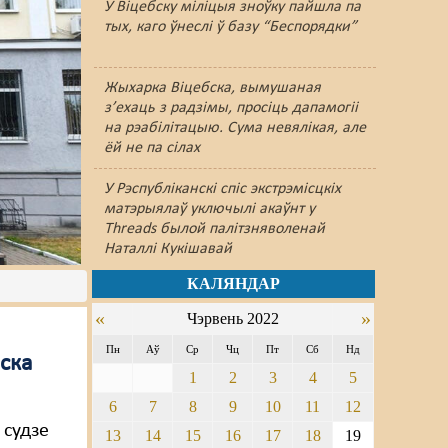
У Віцебску міліцыя зноўку пайшлa па
тых, каго ўнеслі ў базу “Беспорядки”
Жыхарка Віцебска, вымушаная
з’ехаць з радзімы, просіць дапамогіі
на рэабілітацыю. Сума невялікая, але
ёй не па сілах
У Рэспубліканскі спіс экстрэмісцкіх
матэрыялаў уключылі акаўнт у
Threads былой палітзняволенай
Наталлі Кукішавай
КАЛЯНДАР
«
»
Чэрвень 2022
Пн
Аў
Ср
Чц
Пт
Сб
Нд
бска
1
2
3
4
5
6
7
8
9
10
11
12
 судзе
13
14
15
16
17
18
19