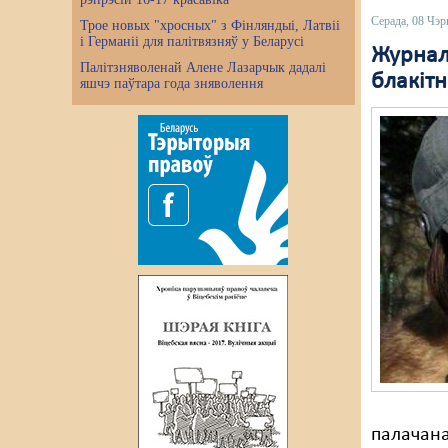
Серада, 08 Чэр
Трое новых "хросных" з Фінляндыі, Латвіі
і Германіі для палітвязняў у Беларусі
Журнал
Палітзняволенай Алене Лазарчык дадалі
блакітн
яшчэ паўтара года зняволення
палачана