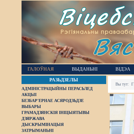
Віцеб
Вяс
Рэгіянальны правааба
ГАЛОЎНАЯ
ВЫДАНЬНІ
ВІДЭА
РАЗЬДЗЕЛЫ
Вы тут:
Г
АДМІНІСТРАЦЫЙНЫ ПЕРАСЬЛЕД
АКЦЫІ
БЕЗБАР'ЕРНАЕ АСЯРОДЗЬДЗЕ
ВЫБАРЫ
ГРАМАДЗЯНСКІЯ ІНІЦЫЯТЫВЫ
ДЗЯРЖАВА
ДЫСКРЫМІНАЦЫЯ
ЗАТРЫМАНЬНІ