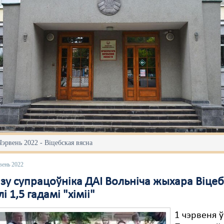
Чэрвень 2022 - Віцебская вясна
вень 2022
зу супрацоўніка ДАІ Вольніча жыхара Віце
і 1,5 гадамі "хіміі"
1 чэрвеня ў