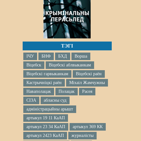
ТЭГІ
ІЧУ
БНФ
БХД
Ворша
Віцебск
Віцебскі аблвыканкам
Віцебскі гарвыканкам
Віцебскі раён
Кастрычніцкі раён
Міхаіл Жамчужны
Наваполацак
Полацак
Расея
СІЗА
абласны суд
адміністрацыйны арышт
артыкул 19 11 КаАП
артыкул 23 34 КаАП
артыкул 369 КК
артыкул 2423 КаАП
журналісты