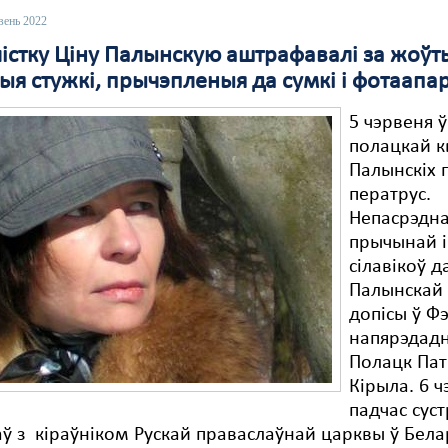
вень 2022
істку Ціну Палынскую аштрафавалі за жоўты
ыя стужкі, прычэпленыя да сумкі і фотаапа
5 чэрвеня ў
полацкай к
Палынскіх
ператрус.
Непасрэдн
прычынай і
сілавікоў д
Палынскай 
допісы ў Ф
напярэдадні
Полацк Па
Кірыла. 6 ч
падчас сус
ў з кіраўніком Рускай праваслаўнай царквы ў Белар