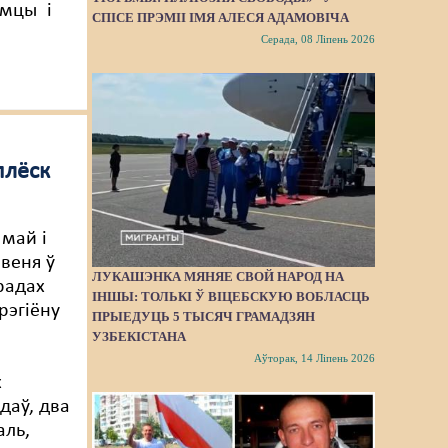
умцы і
СПІСЕ ПРЭМІІ ІМЯ АЛЕСЯ АДАМОВІЧА
Серада, 08 Ліпень 2026
плёск
 май і
рвеня ў
ЛУКАШЭНКА МЯНЯЕ СВОЙ НАРОД НА
радах
ІНШЫ: ТОЛЬКІ Ў ВІЦЕБСКУЮ ВОБЛАСЦЬ
рэгіёну
ПРЫЕДУЦЬ 5 ТЫСЯЧ ГРАМАДЗЯН
УЗБЕКІСТАНА
Аўторак, 14 Ліпень 2026
х
даў, два
аль,