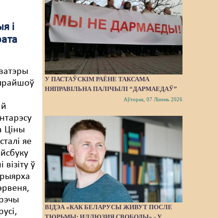
я і
рата
ватэры
У ПАСТАЎСКІМ РАЁНЕ ТАКСАМА
 прайшоў
НЯПРАВІЛЬНА ПАЛІЧЫЛІ “ДАРМАЕДАЎ”
Аўторак, 07 Ліпень 2026
ай
нтарэсу
а Ціны
сталі яе
эйсбуку
 візіту ў
трыярха
эрвеня,
трэчы
ВІДЭА «КАК БЕЛАРУСЫ ЖИВУТ ПОСЛЕ
усі,
ТЮРЬМЫ: ИЛЛЮЗИЯ СВОБОДЫ» - У