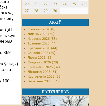
кага
20
21
22
23
24
25
26
бска
27
28
29
30
прысуд
ісееву
АРХІЎ
Жнівень 2026 (8)
ка ДАІ
Ліпень 2026 (39)
іча. Суд
Чэрвень 2026 (35)
алерыя
Травень 2026 (44)
Красавік 2026 (44)
т. 369
Сакавік 2026 (59)
Люты 2026 (39)
Студзень 2026 (29)
ка ўлады)
Сьнежань 2025 (32)
волі з
Лістапад 2025 (31)
Кастрычнік 2025 (36)
у 100
Верасень 2025 (34)
ПАПУЛЯРНАЕ