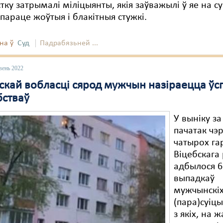
тку затрымалі міліцыянты, якія заўважылі ў яе на с
параце жоўтыя і блакітныя стужкі.
на ў
Суд
Падрабязьней ...
вень 2022
бскай вобласці сярод мужчын назіраецца ўс
бстваў
У выніку за
пачатак чэ
чатырох га
Віцебскага 
адбылося 6
выпадкаў
мужчынскі
(пара)суіцы
з якіх, на ж