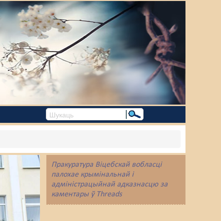
Пракуратура Віцебскай вобласці
палохае крымінальнай і
адміністрацыйнай адказнасцю за
каментары ў Threads