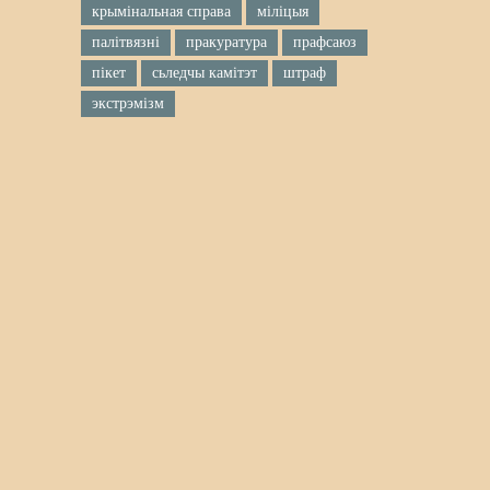
крымінальная справа
міліцыя
палітвязні
пракуратура
прафсаюз
пікет
сьледчы камітэт
штраф
экстрэмізм