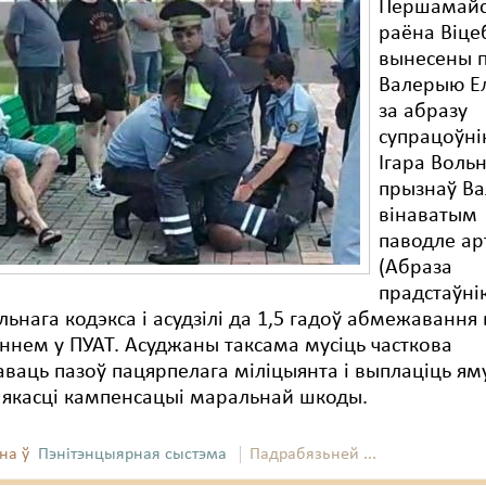
Першамайс
раёна Віце
вынесены 
Валерыю Ел
за абразу
супрацоўні
Ігара Вольн
прызнаў В
вінаватым
паводле ар
(Абраза
прадстаўні
ьнага кодэкса і асудзілі да 1,5 гадоў абмежавання 
ннем у ПУАТ. Асуджаны таксама мусіць часткова
ваць пазоў пацярпелага міліцыянта і выплаціць ям
 якасці кампенсацыі маральнай шкоды.
на ў
Пэнітэнцыярная сыстэма
Падрабязьней ...