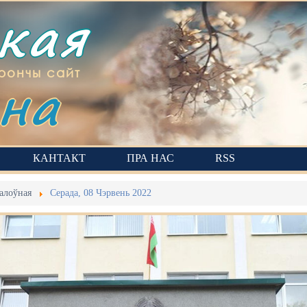
ская
на
рончы сайт
КАНТАКТ
ПРА НАС
RSS
алоўная
Серада, 08 Чэрвень 2022