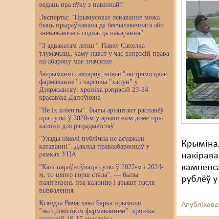
ведаць пра яўку з павіннай?
Эксперты: "Прымусовае лекаванне можа
быць прыраўнавана да бесчалавечнага або
зневажаючага годнасць пакарання"
"З адвакатам лепш": Павел Сапелка
тлумачыць, чаму нават у час рэпрэсій права
на абарону мае значэнне
Затрыманні святароў, новае "экстрэмісцкае
фармаванне" і чарговы "хапун" у
Дзяржынску: хроніка рэпрэсій 23-24
красавіка Дапоўнена
"Не іх кліенты". Былы арыштант распавёў
пра суткі ў 2020-м у арыштным доме пры
калоніі для рэцыдывістаў
"Улады ніколі публічна не асуджалі
Крымінал
катаванні". Даклад праваабаронцаў у
рамках УПА
накірава
кампенса
"Калі параўноўваць суткі ў 2022-м і 2024-
м, то цяпер горш стала", — былы
рублёў у
палітвязень пра калонію і арышт пасля
вызвалення
Ксяндза Вячаслава Барка прызналі
Апублікава
"экстрэмісцкім фармаваннем": хроніка
рэпрэсій 16-17 красавіка