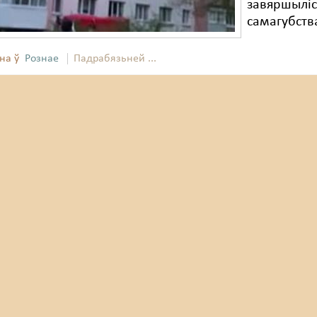
завяршыліс
самагубств
на ў
Рознае
Падрабязьней ...