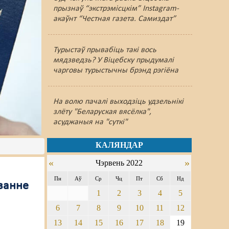
прызнаў “экстрэмісцкім” Instagram-
акаўнт “Честная газета. Самиздат”
Турыстаў прывабіць такі вось
мядзведзь? У Віцебску прыдумалі
чарговы турыстычны брэнд рэгіёна
На волю пачалі выходзіць удзельнікі
злёту "Беларуская вясёлка",
асуджаныя на "суткі"
КАЛЯНДАР
«
»
Чэрвень 2022
Пн
Аў
Ср
Чц
Пт
Сб
Нд
ванне
1
2
3
4
5
6
7
8
9
10
11
12
13
14
15
16
17
18
19