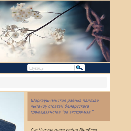
Шаркаўшчынская раёнка палохае
чытачоў стратай беларускага
грамадзянства “за экстрэмізм”
Суд Чыгуначнага раёна Віцебска