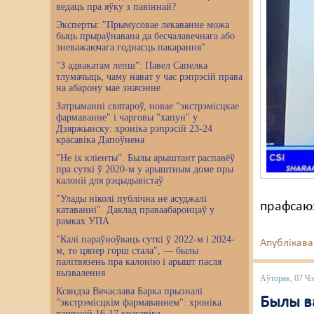
ведаць пра яўку з павіннай?
Эксперты: "Прымусовае лекаванне можа
быць прыраўнавана да бесчалавечнага або
зневажаючага годнасць пакарання"
"З адвакатам лепш": Павел Сапелка
тлумачыць, чаму нават у час рэпрэсій права
на абарону мае значэнне
Затрыманні святароў, новае "экстрэмісцкае
фармаванне" і чарговы "хапун" у
Дзяржынску: хроніка рэпрэсій 23-24
красавіка Дапоўнена
"Не іх кліенты". Былы арыштант распавёў
пра суткі ў 2020-м у арыштным доме пры
калоніі для рэцыдывістаў
"Улады ніколі публічна не асуджалі
прафсаюз
катаванні". Даклад праваабаронцаў у
рамках УПА
"Калі параўноўваць суткі ў 2022-м і 2024-
Апублікава
м, то цяпер горш стала", — былы
палітвязень пра калонію і арышт пасля
вызвалення
Аўторак, 07 Ч
Ксяндза Вячаслава Барка прызналі
Былы в
"экстрэмісцкім фармаваннем": хроніка
рэпрэсій 16-17 красавіка