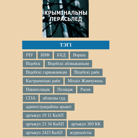
ТЭГІ
ІЧУ
БНФ
БХД
Ворша
Віцебск
Віцебскі аблвыканкам
Віцебскі гарвыканкам
Віцебскі раён
Кастрычніцкі раён
Міхаіл Жамчужны
Наваполацак
Полацак
Расея
СІЗА
абласны суд
адміністрацыйны арышт
артыкул 19 11 КаАП
артыкул 23 34 КаАП
артыкул 369 КК
артыкул 2423 КаАП
журналісты