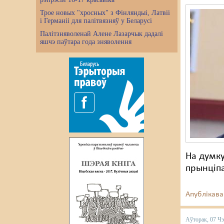
Трое новых "хросных" з Фінляндыі, Латвіі
і Германіі для палітвязняў у Беларусі
Палітзняволенай Алене Лазарчык дадалі
яшчэ паўтара года зняволення
На думку
прынціпа
Апублікава
Аўторак, 07 Ч