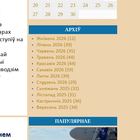
20
21
22
23
24
25
26
а
27
28
29
30
а
АРХІЎ
арах
Жнівень 2026 (12)
ступіў на
Ліпень 2026 (39)
Чэрвень 2026 (35)
най
Травень 2026 (44)
ыі
Красавік 2026 (44)
ыводзім
Сакавік 2026 (59)
Люты 2026 (39)
т
Студзень 2026 (29)
Сьнежань 2025 (32)
Лістапад 2025 (31)
Кастрычнік 2025 (36)
Верасень 2025 (34)
ПАПУЛЯРНАЕ
нем