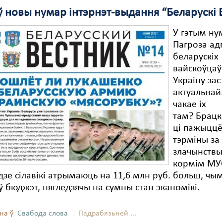
 новы нумар інтэрнэт-выдання “Беларускі 
У гэтым ну
Пагроза ад
беларускіх
вайскоўцаў
Украіну за
актуальнай
чакае іх
там? Брацк
ці пажыцц
тэрміны за
злачынствы
кормім МУС
дзе сілавікі атрымаюць на 11,6 млн руб. больш, чы
 бюджэт, нягледзячы на ​​сумны стан эканомікі.
на ў
Свабода слова
Падрабязьней ...