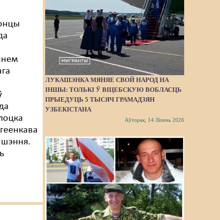
онцы
да
ннем
ага
ЛУКАШЭНКА МЯНЯЕ СВОЙ НАРОД НА
ІНШЫ: ТОЛЬКІ Ў ВІЦЕБСКУЮ ВОБЛАСЦЬ
ў
ПРЫЕДУЦЬ 5 ТЫСЯЧ ГРАМАДЗЯН
да
УЗБЕКІСТАНА
лоцка
Аўторак, 14 Ліпень 2026
геенкава
ашэння.
ь