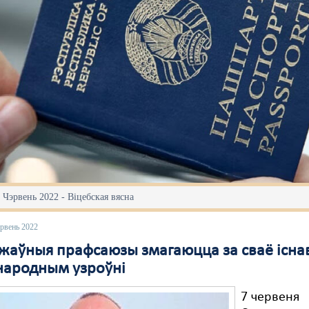
 Чэрвень 2022 - Віцебская вясна
эрвень 2022
жаўныя прафсаюзы змагаюцца за сваё існа
народным узроўні
7 червеня