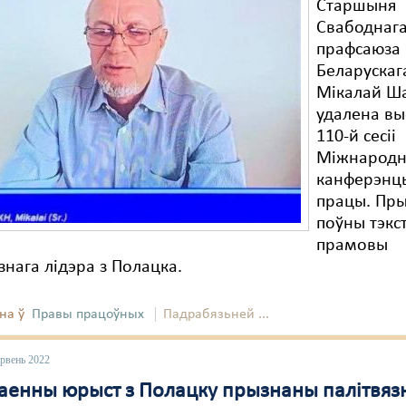
Старшыня
Свабоднаг
прафсаюза
Беларускаг
Мікалай Ш
удалена вы
110-й сесіі
Міжнарод
канферэнц
працы. Пр
поўны тэкс
прамовы
нага лідэра з Полацка.
на ў
Правы працоўных
Падрабязьней ...
эрвень 2022
аенны юрыст з Полацку прызнаны палітвяз