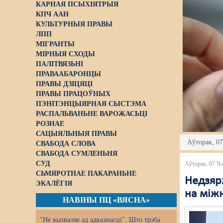
КАРНАЯ ПСЫХІЯТРЫЯ
КПЧ ААН
КУЛЬТУРНЫЯ ПРАВЫ
ЛПП
МІГРАНТЫ
МІРНЫЯ СХОДЫ
ПАЛІТВЯЗЬНІ
ПРАВААБАРОНЦЫ
ПРАВЫ ДЗІЦЯЦІ
ПРАВЫ ПРАЦОЎНЫХ
ПЭНІТЭНЦЫЯРНАЯ СЫСТЭМА
РАСПАЛЬВАНЬНЕ ВАРОЖАСЬЦІ
РОЗНАЕ
САЦЫЯЛЬНЫЯ ПРАВЫ
Аўторак, 07
СВАБОДА СЛОВА
СВАБОДА СУМЛЕНЬНЯ
СУД
Аўторак, 07 Ч
СЬМЯРОТНАЕ ПАКАРАНЬНЕ
Недзяр
ЭКАЛЁГІЯ
на між
НАВІНЫ ПЦ «ВЯСНА»
"Не вызваляе ад адказнасці". Што трэба