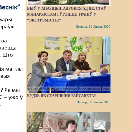
Веснік”
БЫЎ У АПАЗІЦЫІ, АДРОКСЯ АД ЯЕ, СТАЎ
МАНАРХІСТАМ І ЎРЭШЦЕ ТРАПІЎ У
мары:
“ЭКСТРЭМІСТЫ”
праўкі
Пятніца, 10 Ліпень 2026
 ва
стаецца
. Што
ія магілы
ёвыя
? Як мы
БУДЗЬ ЯК СТАРШЫНЯ РАЙСАВЕТА?
 – ужо ў
Чацвер, 09 Ліпень 2026
м