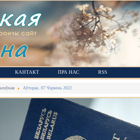
ская
на
рончы сайт
КАНТАКТ
ПРА НАС
RSS
алоўная
Аўторак, 07 Чэрвень 2022