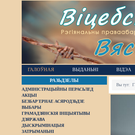
Віцеб
Вяс
Рэгіянальны правааба
ГАЛОЎНАЯ
ВЫДАНЬНІ
ВІДЭА
РАЗЬДЗЕЛЫ
Вы тут:
Г
АДМІНІСТРАЦЫЙНЫ ПЕРАСЬЛЕД
АКЦЫІ
БЕЗБАР'ЕРНАЕ АСЯРОДЗЬДЗЕ
ВЫБАРЫ
ГРАМАДЗЯНСКІЯ ІНІЦЫЯТЫВЫ
ДЗЯРЖАВА
ДЫСКРЫМІНАЦЫЯ
ЗАТРЫМАНЬНІ