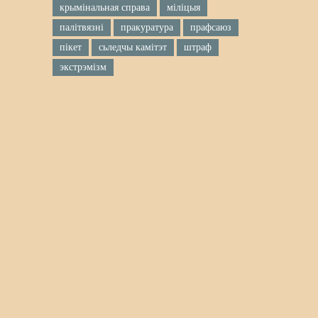
крымінальная справа
міліцыя
палітвязні
пракуратура
прафсаюз
пікет
сьледчы камітэт
штраф
экстрэмізм