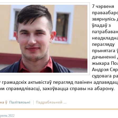
7 чэрвеня
праваабар
звярнулісь 
ўладаў з
патрабава
неадкладн
перагляду
прынятага 
дачыненні 
жыхара По
Андрэя Сяр
судовага р
 грамадскіх актывістаў перагляд павінен адпавядац
м справядлівасці, захоўвацца справы на абарону.
на ў
Палітвязьні
Падрабязьней ...
эрвень 2022