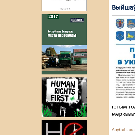
Выйшаў
гэтым го
меркаваў
Апублікава