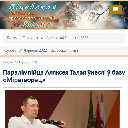
Віцебская
Рэгіянальны
праваабарончы сайт
Вясна
Галоўная
Выданьні
Адміністрацыйны перасьлед
Вы тут:
Галоўная
Субота, 04 Чэрвень 2022
Відэа
Акцыі
Субота, 04 Чэрвень 2022 - Віцебская вясна
Кантакт
Безбар'ернае асяродзьдзе
Субота, 04 Чэрвень 2022
Пра нас
Выбары
Паралімпійца Аляксея Талая ўнеслі ў базу
«Міратворац»
RSS
Грамадзянскія ініцыятывы
Дзяржава
Дыскрымінацыя
Затрыманьні