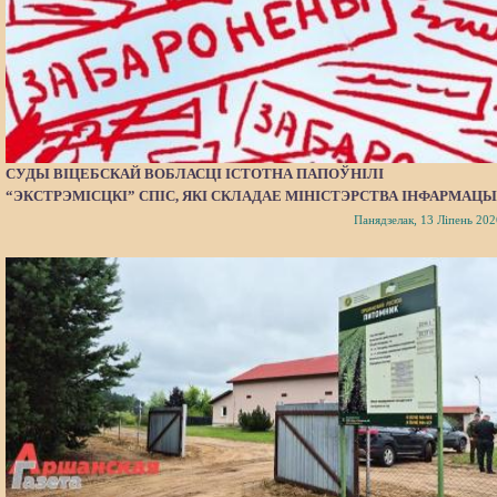
СУДЫ ВІЦЕБСКАЙ ВОБЛАСЦІ ІСТОТНА ПАПОЎНІЛІ
“ЭКСТРЭМІСЦКІ” СПІС, ЯКІ СКЛАДАЕ МІНІСТЭРСТВА ІНФАРМАЦЫ
Панядзелак, 13 Ліпень 202