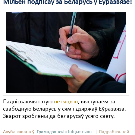
Мільён подпісаў за Беларусь у Еўразвязе!
Свабода слова
Свабода сумленьня
Суд
Сьмяротнае пакараньне
Экалёгія
Правы працоўных
Сацыяльныя правы
Падпісваючы гэтую
петыцыю
, выступаем за
свабодную Беларусь у сям'і дзяржаў Еўразвяза.
Зварот зроблены да беларусаў усяго свету.
Апублікавана ў
Грамадзянскія ініцыятывы
Падрабязьней