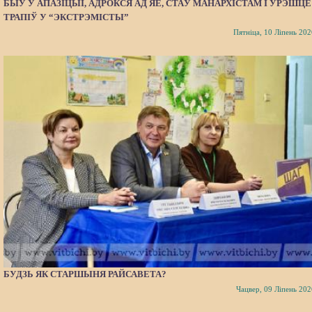
БЫЎ У АПАЗІЦЫІ, АДРОКСЯ АД ЯЕ, СТАЎ МАНАРХІСТАМ І ЎРЭШЦЕ
ТРАПІЎ У “ЭКСТРЭМІСТЫ”
Пятніца, 10 Ліпень 202
БУДЗЬ ЯК СТАРШЫНЯ РАЙСАВЕТА?
Чацвер, 09 Ліпень 202