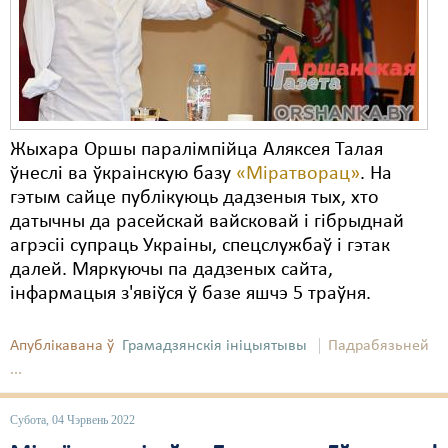
Карная псыхіятрыя
КПЧ ААН
Культурныя правы
ЛПП
Жыхара Оршы паралімпійца Аляксея Талая
Мігранты
ўнеслі ва ўкраінскую базу
«Міратворац»
. На
гэтым сайце публікуюць дадзеныя тых, хто
Мірныя сходы
датычны да расейскай вайсковай і гібрыднай
Палітвязьні
агрэсіі супраць Украіны, спецслужбаў і гэтак
далей. Мяркуючы па дадзеных сайта,
Праваабаронцы
інфармацыя з'явіўся ў базе яшчэ 5 траўня.
Правы дзіцяці
Апублікавана ў
Грамадзянскія ініцыятывы
Падрабязьней
Пэнітэнцыярная сыстэма
...
Распальваньне варожасьці
Субота, 04 Чэрвень 2022
Рознае