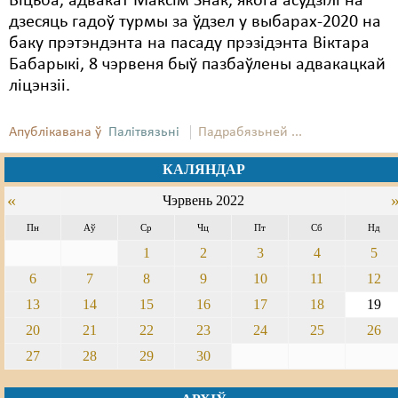
Віцьба, адвакат Максім Знак, якога асудзілі на
дзесяць гадоў турмы за ўдзел у выбарах-2020 на
баку прэтэндэнта на пасаду прэзідэнта Віктара
Бабарыкі, 8 чэрвеня быў пазбаўлены адвакацкай
ліцэнзіі.
Апублікавана ў
Палітвязьні
Падрабязьней ...
КАЛЯНДАР
«
Чэрвень 2022
Пн
Аў
Ср
Чц
Пт
Сб
Нд
1
2
3
4
5
6
7
8
9
10
11
12
13
14
15
16
17
18
19
20
21
22
23
24
25
26
27
28
29
30