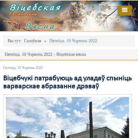
Віцебская
Рэгіянальны
праваабарончы сайт
Вясна
Галоўная
Выданьні
Адміністрацыйны перасьлед
Вы тут:
Галоўная
Пятніца, 10 Чэрвень 2022
Відэа
Акцыі
Пятніца, 10 Чэрвень 2022 - Віцебская вясна
Кантакт
Безбар'ернае асяродзьдзе
Пятніца, 10 Чэрвень 2022
Пра нас
Выбары
Віцебчукі патрабуюць ад уладаў спыніць
варварскае абразанне дрэваў
RSS
Грамадзянскія ініцыятывы
Дзяржава
Дыскрымінацыя
Затрыманьні