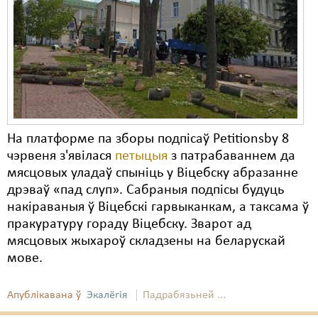
Карная псыхіятрыя
КПЧ ААН
Культурныя правы
ЛПП
Мігранты
На платформе па зборы подпісаў Petitionsby 8
Мірныя сходы
чэрвеня з'явілася
петыцыя
з патрабаваннем да
мясцовых уладаў спыніць у Віцебску абразанне
Палітвязьні
дрэваў «пад слуп». Сабраныя подпісы будуць
Праваабаронцы
накіраваныя ў Віцебскі гарвыканкам, а таксама ў
пракуратуру гораду Віцебску. Зварот ад
Правы дзіцяці
мясцовых жыхароў складзены на беларускай
мове.
Пэнітэнцыярная сыстэма
Распальваньне варожасьці
Апублікавана ў
Экалёгія
Падрабязьней ...
Рознае