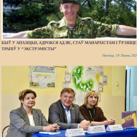
БЫЎ У АПАЗІЦЫІ, АДРОКСЯ АД ЯЕ, СТАЎ МАНАРХІСТАМ І ЎРЭШЦЕ
ТРАПІЎ У “ЭКСТРЭМІСТЫ”
Пятніца, 10 Ліпень 202