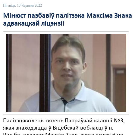
Пятніца, 10 Чэрвень 2022
Свабода слова
Мінюст пазбавіў палітзэка Максіма Знака
Свабода сумленьня
адвакацкай ліцэнзіі
Суд
Сьмяротнае пакараньне
Экалёгія
Правы працоўных
Сацыяльныя правы
Палітзняволены вязень Папраўчай калоніі №3,
якая знаходзіцца ў Віцебскай вобласці ў п.