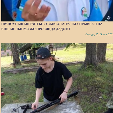
ПРАЦОЎНЫЯ МІГРАНТЫ З УЗБІКЕСТАНУ, ЯКІХ ПРЫВЕЗЛІ НА
ВІЦЕБШЧЫНУ, УЖО ПРОСЯЦЦА ДАДОМУ
Серада, 15 Ліпень 202