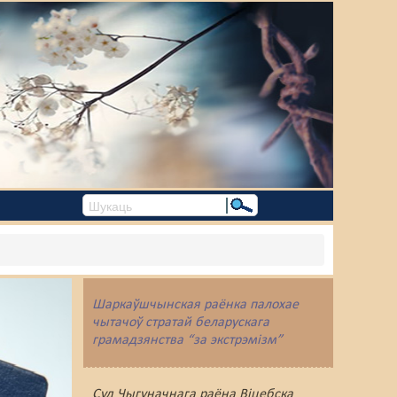
Шаркаўшчынская раёнка палохае
чытачоў стратай беларускага
грамадзянства “за экстрэмізм”
Суд Чыгуначнага раёна Віцебска