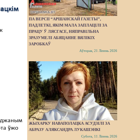
лацкім
ПА ВЕРСІІ “АРШАНСКАЙ ГАЗЕТЫ”,
ПАДЛЕТКІ, ЯКІМ МАЛА ЗАПЛАЦІЛІ ЗА
к
ПРАЦУ Ў ЛЯСГАСЕ, НЯПРАВІЛЬНА
ЗРАЗУМЕЛІ АБЯЦАННЕ ВЯЛІКІХ
ЗАРОБКАЎ
Аўторак, 21 Ліпень 2026
суджаным
ЖЫХАРКУ НАВАПОЛАЦКА АСУДЗІЛІ ЗА
эта ўжо
АБРАЗУ АЛЯКСАНДРА ЛУКАШЭНКІ
Субота, 11 Ліпень 2026