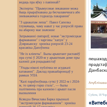
ведаць пра яўку з павіннай?
Эксперты: "Прымусовае лекаванне можа
быць прыраўнавана да бесчалавечнага або
зневажаючага годнасць пакарання"
"З адвакатам лепш": Павел Сапелка
тлумачыць, чаму нават у час рэпрэсій права
на абарону мае значэнне
Затрыманні святароў, новае "экстрэмісцкае
фармаванне" і чарговы "хапун" у
Дзяржынску: хроніка рэпрэсій 23-24
красавіка Дапоўнена
"Не іх кліенты". Былы арыштант распавёў
пра суткі ў 2020-м у арыштным доме пры
пешаходн
калоніі для рэцыдывістаў
прадстаў
"Улады ніколі публічна не асуджалі
Данбаска
катаванні". Даклад праваабаронцаў у
рамках УПА
"Калі параўноўваць суткі ў 2022-м і 2024-
Апублікава
м, то цяпер горш стала", — былы
палітвязень пра калонію і арышт пасля
вызвалення
Субота, 18 Чэр
Ксяндза Вячаслава Барка прызналі
«Витеб
"экстрэмісцкім фармаваннем": хроніка
рэпрэсій 16-17 красавіка