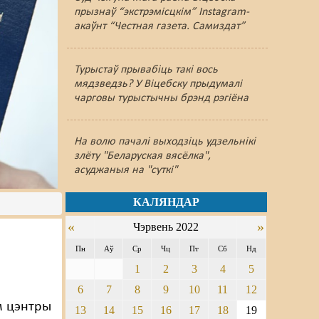
прызнаў “экстрэмісцкім” Instagram-
акаўнт “Честная газета. Самиздат”
Турыстаў прывабіць такі вось
мядзведзь? У Віцебску прыдумалі
чарговы турыстычны брэнд рэгіёна
На волю пачалі выходзіць удзельнікі
злёту "Беларуская вясёлка",
асуджаныя на "суткі"
КАЛЯНДАР
«
»
Чэрвень 2022
Пн
Аў
Ср
Чц
Пт
Сб
Нд
1
2
3
4
5
6
7
8
9
10
11
12
м цэнтры
13
14
15
16
17
18
19