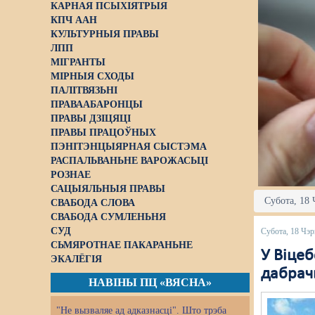
КАРНАЯ ПСЫХІЯТРЫЯ
КПЧ ААН
КУЛЬТУРНЫЯ ПРАВЫ
ЛПП
МІГРАНТЫ
МІРНЫЯ СХОДЫ
ПАЛІТВЯЗЬНІ
ПРАВААБАРОНЦЫ
ПРАВЫ ДЗІЦЯЦІ
ПРАВЫ ПРАЦОЎНЫХ
ПЭНІТЭНЦЫЯРНАЯ СЫСТЭМА
РАСПАЛЬВАНЬНЕ ВАРОЖАСЬЦІ
РОЗНАЕ
САЦЫЯЛЬНЫЯ ПРАВЫ
Субота, 18 
СВАБОДА СЛОВА
СВАБОДА СУМЛЕНЬНЯ
СУД
Субота, 18 Чэр
СЬМЯРОТНАЕ ПАКАРАНЬНЕ
У Віцеб
ЭКАЛЁГІЯ
дабрач
НАВІНЫ ПЦ «ВЯСНА»
"Не вызваляе ад адказнасці". Што трэба