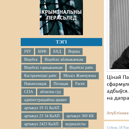
ТЭГІ
ІЧУ
БНФ
БХД
Ворша
Віцебск
Віцебскі аблвыканкам
Віцебскі гарвыканкам
Віцебскі раён
Кастрычніцкі раён
Міхаіл Жамчужны
Цінай Па
Наваполацак
Полацак
Расея
сфармуля
адбыўся
СІЗА
абласны суд
на дапра
адміністрацыйны арышт
артыкул 19 11 КаАП
Апублікава
артыкул 23 34 КаАП
артыкул 369 КК
артыкул 2423 КаАП
журналісты
Субота, 18 Чэр