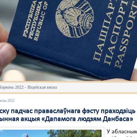
Чэрвень 2022 - Віцебская вясна
вень 2022
ску падчас праваслаўнага фэсту праходзіць
ынная акцыя «Дапамога людзям Данбаса»
У абласны