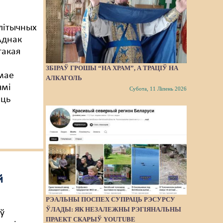
літычных
Аднак
такая
ЗБІРАЎ ГРОШЫ “НА ХРАМ”, А ТРАЦІЎ НА
амае
АЛКАГОЛЬ
ямі
Субота, 11 Ліпень 2026
аць
й
РЭАЛЬНЫ ПОСПЕХ СУПРАЦЬ РЭСУРСУ
ЎЛАДЫ: ЯК НЕЗАЛЕЖНЫ РЭГІЯНАЛЬНЫ
 ў
ПРАЕКТ СКАРЫЎ YOUTUBE