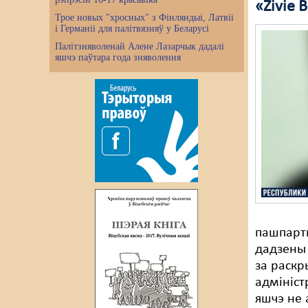
«Zivie 
Трое новых "хросных" з Фінляндыі, Латвіі
і Германіі для палітвязняў у Беларусі
Палітзняволенай Алене Лазарчык дадалі
яшчэ паўтара года зняволення
пашпартн
дадзены 
за раскр
адмініст
яшчэ не 