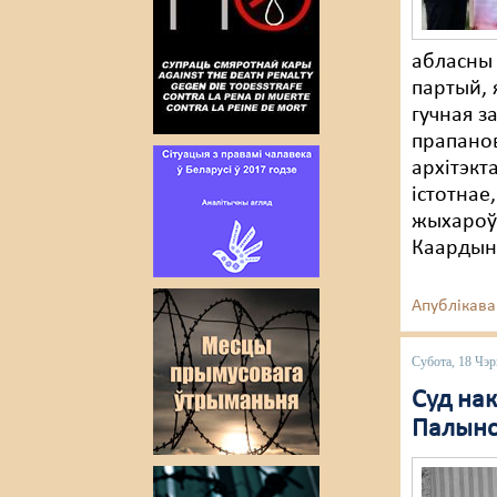
абласны 
партый, 
гучная з
прапанов
архітэкт
істотнае
жыхароў 
Каардын
Апублікава
Субота, 18 Чэр
Суд на
Палынс