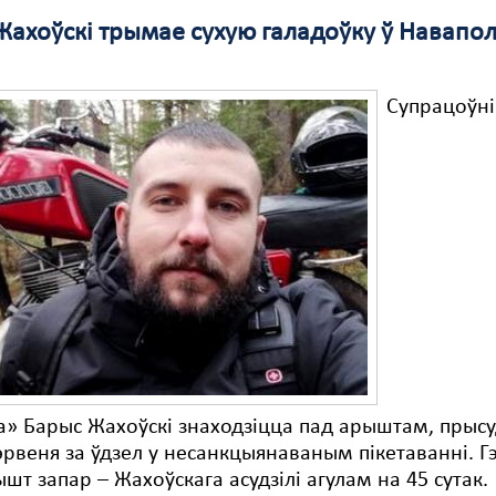
Жахоўскі трымае сухую галадоўку ў Навапо
Супрацоўні
а» Барыс Жахоўскі знаходзіцца пад арыштам, пры
эрвеня за ўдзел у несанкцыянаваным пікетаванні. Г
ышт запар – Жахоўскага асудзілі агулам на 45 сутак.