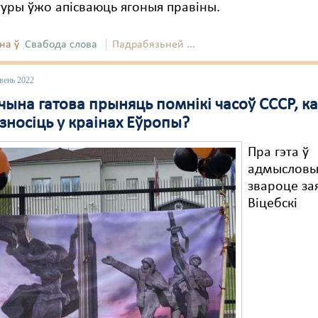
уры ўжо апісваюць ягоныя правіны.
на ў
Свабода слова
Падрабязьней ...
вень 2022
ына гатова прыняць помнікі часоў СССР, кал
зносіць у краінах Еўропы?
Пра гэта ў
адмыслов
звароце за
Віцебскі