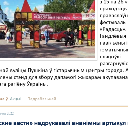
з 15 па 26 
праходзіць
праваслаў
фестываль
«Радасць».
Гандлёвыя
павільёны і
тэматычны
пляцоўкі
разгарнуліс
ай вуліцы Пушкіна ў гістарычным цэнтры горада. 
лены стэнд для збору дапамогі жыхарам акупавана
га рэгіёну Ўкраіны.
на ў
Акцыі
Падрабязьней ...
вень 2022
ские вести» надрукавалі ананімны артыкул