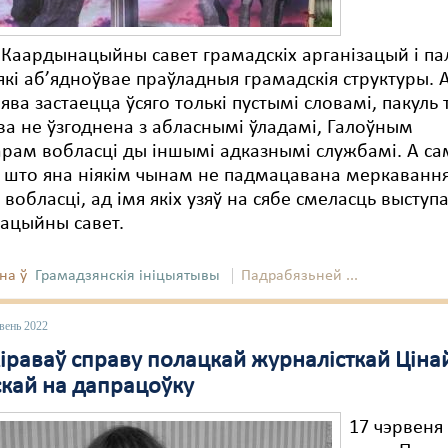
Каардынацыйны савет грамадскіх арганізацый і па
які аб’ядноўвае праўладныя грамадскія структуры. 
аява застаецца ўсяго толькі пустымі словамі, пакуль 
а не ўзгоднена з абласнымі ўладамі, Галоўным
арам вобласці ды іншымі адказнымі службамі. А с
, што яна ніякім чынам не падмацавана меркаванн
вобласці, ад імя якіх узяў на сябе смеласць выступ
ацыйны савет.
на ў
Грамадзянскія ініцыятывы
Падрабязьней ...
вень 2022
кіраваў справу полацкай журналісткай Ціна
кай на дапрацоўку
17 чэрвеня