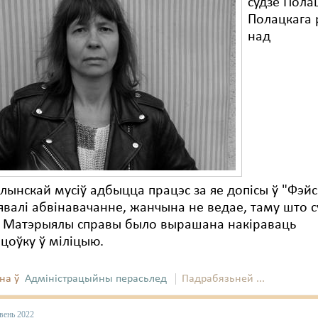
судзе Полац
Полацкага 
над
лынскай мусіў адбыцца працэс за яе допісы ў "Фэйс
валі абвінавачанне, жанчына не ведае, таму што с
. Матэрыялы справы было вырашана накіраваць
цоўку ў міліцыю.
на ў
Адміністрацыйны перасьлед
Падрабязьней ...
вень 2022