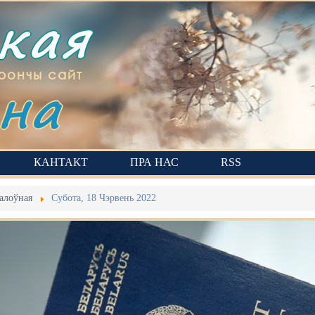
ская
на
рончы сайт
КАНТАКТ
ПРА НАС
RSS
алоўная
Субота, 18 Чэрвень 2022