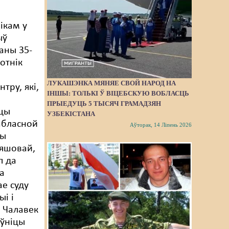
ікам у
ыў
ваны 35-
отнік
ЛУКАШЭНКА МЯНЯЕ СВОЙ НАРОД НА
нтру, які,
ІНШЫ: ТОЛЬКІ Ў ВІЦЕБСКУЮ ВОБЛАСЦЬ
ПРЫЕДУЦЬ 5 ТЫСЯЧ ГРАМАДЗЯН
іцы
УЗБЕКІСТАНА
абласной
Аўторак, 14 Ліпень 2026
ры
ляшовай,
п да
а
е суду
ыі і
. Чалавек
оўніцы