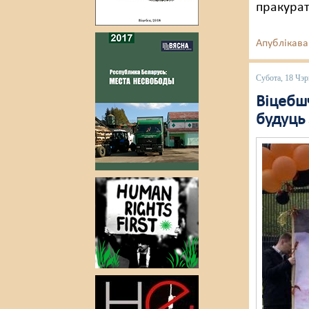
пракурат
Апублікава
Субота, 18 Чэр
Віцебшч
будуць 