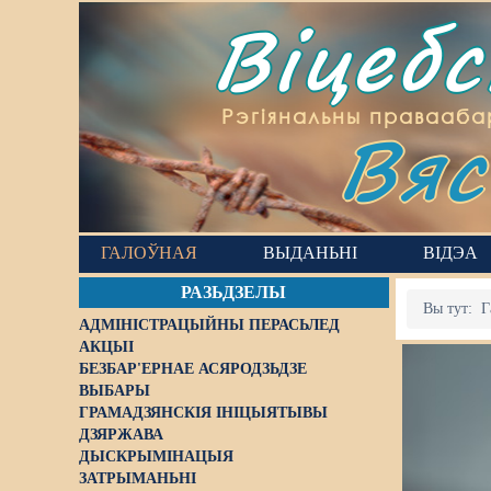
Віцеб
Вяс
Рэгіянальны правааба
ГАЛОЎНАЯ
ВЫДАНЬНІ
ВІДЭА
РАЗЬДЗЕЛЫ
Вы тут:
Г
АДМІНІСТРАЦЫЙНЫ ПЕРАСЬЛЕД
АКЦЫІ
БЕЗБАР'ЕРНАЕ АСЯРОДЗЬДЗЕ
ВЫБАРЫ
ГРАМАДЗЯНСКІЯ ІНІЦЫЯТЫВЫ
ДЗЯРЖАВА
ДЫСКРЫМІНАЦЫЯ
ЗАТРЫМАНЬНІ