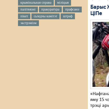
крымінальная справа
міліцыя
Барыс 
палітвязні
пракуратура
прафсаюз
ЦІПе
пікет
сьледчы камітэт
штраф
экстрэмізм
«Нафтан
яму 15 ч
трэці ар