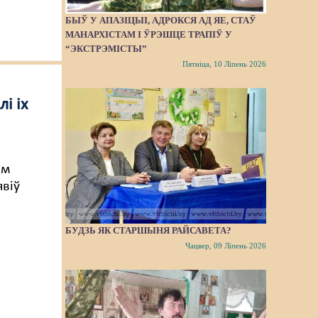
БЫЎ У АПАЗІЦЫІ, АДРОКСЯ АД ЯЕ, СТАЎ
МАНАРХІСТАМ І ЎРЭШЦЕ ТРАПІЎ У
“ЭКСТРЭМІСТЫ”
Пятніца, 10 Ліпень 2026
і іх
ым
явіў
БУДЗЬ ЯК СТАРШЫНЯ РАЙСАВЕТА?
Чацвер, 09 Ліпень 2026