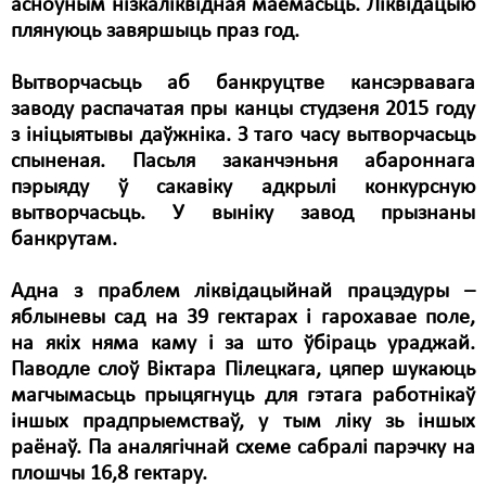
асноўным нізкаліквідная маёмасьць. Ліквідацыю
плянуюць завяршыць праз год.
Вытворчасьць аб банкруцтве кансэрвавага
заводу распачатая пры канцы студзеня 2015 году
з ініцыятывы даўжніка. З таго часу вытворчасьць
спыненая. Пасьля заканчэньня абароннага
пэрыяду ў сакавіку адкрылі конкурсную
вытворчасьць. У выніку завод прызнаны
банкрутам.
Адна з праблем ліквідацыйнай працэдуры –
яблыневы сад на 39 гектарах і гарохавае поле,
на якіх няма каму і за што ўбіраць ураджай.
Паводле слоў Віктара Пілецкага, цяпер шукаюць
магчымасьць прыцягнуць для гэтага работнікаў
іншых прадпрыемстваў, у тым ліку зь іншых
раёнаў. Па аналягічнай схеме сабралі парэчку на
плошчы 16,8 гектару.