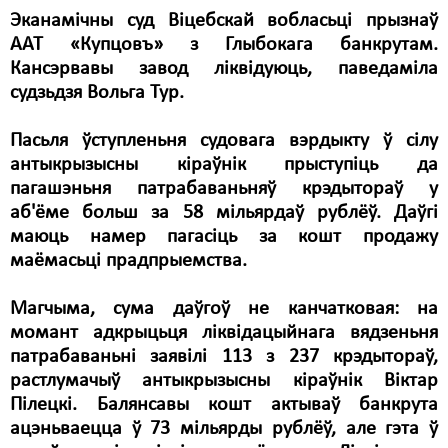
Эканамічны суд Віцебскай вобласьці прызнаў
ААТ «Купцовъ» з Глыбокага банкрутам.
Кансэрвавы завод ліквідуюць, паведаміла
судзьдзя Вольга Тур.
Пасьля ўступленьня судовага вэрдыкту ў сілу
антыкрызысны кіраўнік прыступіць да
пагашэньня патрабаваньняў крэдытораў у
аб'ёме больш за 58 мільярдаў рублёў. Даўгі
маюць намер пагасіць за кошт продажу
маёмасьці прадпрыемства.
Магчыма, сума даўгоў не канчатковая: на
момант адкрыцьця лiквiдацыйнага вядзеньня
патрабаваньні заявілі 113 з 237 крэдытораў,
растлумачыў антыкрызысны кіраўнік Віктар
Пілецкі. Балянсавы кошт актываў банкрута
ацэньваецца ў 73 мільярды рублёў, але гэта ў