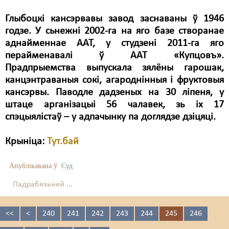
Глыбоцкі кансэрвавы завод заснаваны ў 1946
годзе. У сьнежні 2002-га на яго базе створанае
аднайменнае ААТ, у студзені 2011-га яго
перайменавалі ў ААТ «Купцовъ».
Прадпрыемства выпускала зялёны гарошак,
канцэнтраваныя сокі, агароднінныя і фруктовыя
кансэрвы. Паводле дадзеных на 30 ліпеня, у
штаце арганізацыі 56 чалавек, зь іх 17
спэцыялістаў – у адпачынку па доглядзе дзіцяці.
Крыніца
:
Тут.бай
Апублікавана ў
Суд
Падрабязьней ...
<<
<
240
241
242
243
244
245
246