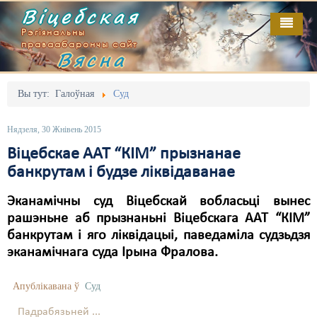
Віцебская
Рэгіянальны
праваабарончы сайт
Вясна
Галоўная
Выданьні
Адміністрацыйны перасьлед
Вы тут:
Галоўная
Суд
Відэа
Акцыі
Нядзеля, 30 Жнівень 2015
Кантакт
Безбар'ернае асяродзьдзе
Віцебскае ААТ “КІМ” прызнанае
банкрутам і будзе ліквідаванае
Пра нас
Выбары
Эканамічны суд Віцебскай вобласьці вынес
RSS
Грамадзянскія ініцыятывы
рашэньне аб прызнаньні Віцебскага ААТ “КІМ”
Дзяржава
банкрутам і яго ліквідацыі, паведаміла судзьдзя
эканамічнага суда Ірына Фралова.
Дыскрымінацыя
Апублікавана ў
Суд
Затрыманьні
Падрабязьней ...