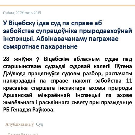
Карная псыхіятрыя
КПЧ ААН
Субота, 29 Жнівень 2015
У Віцебску ідзе суд па справе аб
Культурныя правы
забойстве супрацоўніка прыродаахоўнай
ЛПП
інспэкцыі. Абвінавачанаму пагражае
сьмяротнае пакараньне
Мігранты
28 жніўня ў Віцебскім абласным судзе пад
Мірныя сходы
старшынствам судзьдзі судовай калегіі Яўгена
Палітвязьні
Даўлюда працягнуўся судовы разбор, распачаты
напярэдадні па справе наконт забойства 11
Праваабаронцы
красавіка старшага інспэктара аховы прыроды
Аршанскай міжраённай інспэкцыі па ахове
Правы дзіцяці
жывёльнага і расьліннага сьвету пры прэзыдэнце
Пэнітэнцыярная сыстэма
РБ Генадзя Раўкова.
Распальваньне варожасьці
Апублікавана ў
Суд
Рознае