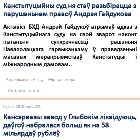
Канстытуцыйны суд ня стаў разьбірацца з
парушэньнем правоў Андрэя Гайдукова
Актывіст БХД Андрэй Гайдукоў атрымаў адказ з
Канстытуцыйнага суду на свой зварот наконт
пытаньня супярэчнасьці рашэньня
Наваполацкага гарвыканкаму ў правядзеньні
масавых мерапрыемстваў Канстытуцыі і
міжнародным дамовам.
Апублікавана ў
Суд
,
Мірныя сходы
Падрабязьней ...
Субота, 08 Жнівень 2015
Кансэрвавы завод у Глыбокім ліквідуюць,
даўгоў набралася больш як на 58
мільярдаў рублёў