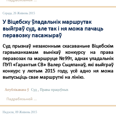
Падрабязьней ...
Свабода слова
Серада, 26 Жнівень 2015
Свабода сумленьня
У Віцебску ўладальнік маршрутак
выйграў суд, але так і ня можа пачаць
Суд
перавозку пасажыраў
Сьмяротнае пакараньне
Суд прызнаў незаконным скасаваньне Віцебскім
Экалёгія
гарвыканкамам вынікаў конкурсу на права
перавозак па маршруце №99т, аднак уладальнік
Правы працоўных
ПУП «Гарантыя СВ» Валер Сьцяпанаў, які выйграў
конкурс у лютым 2015 году, усё адно ня можа
Сацыяльныя правы
выпусьціць свае маршруткі на лінію.
Апублікавана ў
Суд
,
Правы працоўных
Падрабязьней ...
Нядзеля, 09 Жнівень 2015