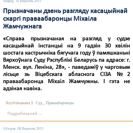
Чацвер, 10 Верасень 2015
Прызначаны дзень разгляду касацыйнай
скаргі праваабаронцы Міхаіла
Жамчужнага
«Справа прызначаная на разгляд у судзе
касацыйнай інстанцыі на 9 гадзін 30 хвілін
шостага кастрычніка бягучага году ў памяшканьні
Вярхоўнага Суду Рэспублікі Беларусь па адрасе: г.
Менск. вул. Леніна, 28», - паведаміў у чарговым
лісьце зь Віцебскага абласнога СІЗА №2
праваабаронца Міхаіл Жамчужны. І гэта не
адзіная навіна.
Апублікавана ў
Суд
,
Праваабаронцы
Падрабязьней ...
Аўторак, 08 Верасень 2015