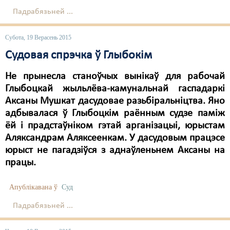
Падрабязьней ...
Свабода слова
Субота, 19 Верасень 2015
Свабода сумленьня
Судовая спрэчка ў Глыбокім
Суд
Не прынесла станоўчых вынікаў для рабочай
Сьмяротнае пакараньне
Глыбоцкай жыльлёва-камунальнай гаспадаркі
Экалёгія
Аксаны Мушкат дасудовае разьбіральніцтва. Яно
адбывалася ў Глыбоцкім раённым судзе паміж
Правы працоўных
ёй і прадстаўніком гэтай арганізацыі, юрыстам
Аляксандрам Аляксеенкам. У дасудовым працэсе
Сацыяльныя правы
юрыст не пагадзіўся з аднаўленьнем Аксаны на
працы.
Апублікавана ў
Суд
Падрабязьней ...