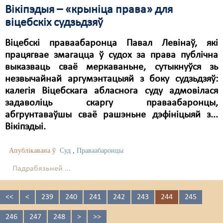
Вікіпэдыя – «крыніца права» для
віцебскіх судзьдзяў
Віцебскі праваабаронца Павал Левінаў, які
працягвае змагацца ў судох за права публічна
выказваць сваё меркаваньне, сутыкнуўся зь
незвычайнай аргумэнтацыяй з боку судзьдзяў:
калегія Віцебскага абласнога суду адмовілася
задаволіць скаргу праваабаронцы,
абгрунтаваўшы сваё рашэньне дэфініцыяй з...
Вікіпэдыі.
Апублікавана ў
Суд
,
Праваабаронцы
Падрабязьней ...
<<
<
239
240
241
242
243
244
245
246
247
248
>
>>