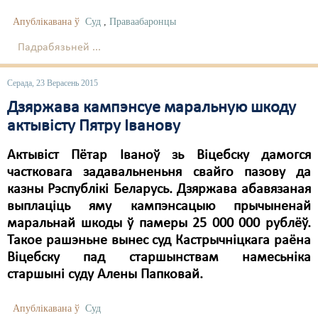
Карная псыхіятрыя
Апублікавана ў
Суд
,
Праваабаронцы
КПЧ ААН
Падрабязьней ...
Культурныя правы
Серада, 23 Верасень 2015
ЛПП
Дзяржава кампэнсуе маральную шкоду
Мігранты
актывісту Пятру Іванову
Мірныя сходы
Актывіст Пётар Іваноў зь Віцебску дамогся
частковага задавальненьня свайго пазову да
Палітвязьні
казны Рэспублікі Беларусь. Дзяржава абавязаная
Праваабаронцы
выплаціць яму кампэнсацыю прычыненай
маральнай шкоды ў памеры 25 000 000 рублёў.
Правы дзіцяці
Такое рашэньне вынес суд Кастрычніцкага раёна
Віцебску пад старшынствам намесьніка
Пэнітэнцыярная сыстэма
старшыні суду Алены Папковай.
Распальваньне варожасьці
Апублікавана ў
Суд
Рознае