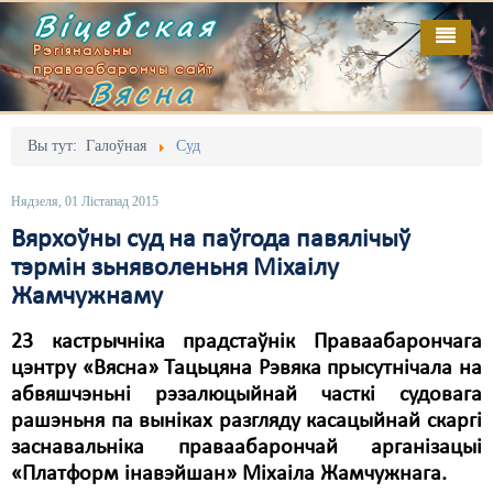
Віцебская
Рэгіянальны
праваабарончы сайт
Вясна
Галоўная
Выданьні
Адміністрацыйны перасьлед
Вы тут:
Галоўная
Суд
Відэа
Акцыі
Нядзеля, 01 Лістапад 2015
Кантакт
Безбар'ернае асяродзьдзе
Вярхоўны суд на паўгода павялічыў
тэрмін зьняволеньня Міхаілу
Пра нас
Выбары
Жамчужнаму
RSS
Грамадзянскія ініцыятывы
23 кастрычніка прадстаўнік Праваабарончага
Дзяржава
цэнтру «Вясна» Тацьцяна Рэвяка прысутнічала на
абвяшчэньні рэзалюцыйнай часткі судовага
Дыскрымінацыя
рашэньня па выніках разгляду касацыйнай скаргі
заснавальніка праваабарончай арганізацыі
Затрыманьні
«Платформ інавэйшан» Міхаіла Жамчужнага.