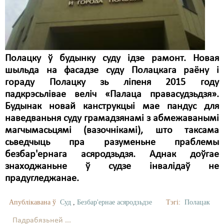
Карная псыхіятрыя
КПЧ ААН
Культурныя правы
Полацку ў будынку суду ідзе рамонт. Новая
ЛПП
шыльда на фасадзе суду Полацкага раёну і
Мігранты
гораду Полацку зь ліпеня 2015 году
падкрэсьлівае веліч «Палаца правасудзьдзя».
Мірныя сходы
Будынак новай канструкцыі мае пандус для
наведваньня суду грамадзянамі з абмежаванымі
Палітвязьні
магчымасьцямі (вазочнікамі), што таксама
Праваабаронцы
сьведчыць пра разуменьне праблемы
безбар'ернага асяродзьдзя. Аднак доўгае
Правы дзіцяці
знаходжаньне ў судзе інвалідаў не
прадугледжанае.
Пэнітэнцыярная сыстэма
Распальваньне варожасьці
Апублікавана ў
Суд
,
Безбар'ернае асяродзьдзе
Тэгі:
Полацак
Падрабязьней ...
Рознае