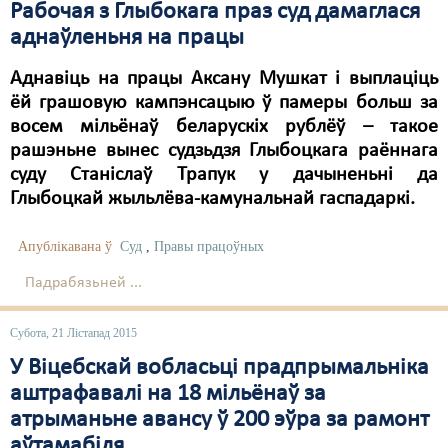
Рабочая з Глыбокага праз суд дамаглася
аднаўленьня на працы
Аднавіць на працы Аксану Мушкат і выплаціць
ёй грашовую кампэнсацыю ў памеры больш за
восем мільёнаў беларускіх рублёў – такое
рашэньне вынес судзьдзя Глыбоцкага раённага
суду Станіслаў Трапук у дачыненьні да
Глыбоцкай жыльлёва-камунальнай гаспадаркі.
Апублікавана ў
Суд
,
Правы працоўных
Падрабязьней ...
Субота, 21 Лістапад 2015
У Віцебскай вобласьці прадпрымальніка
аштрафавалі на 18 мільёнаў за
атрыманьне авансу ў 200 эўра за рамонт
аўтамабіля