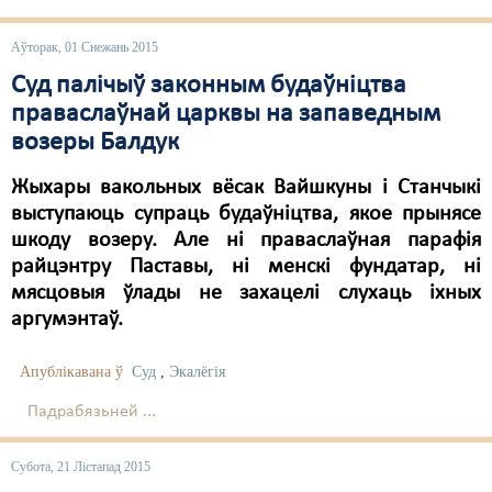
Свабода слова
Аўторак, 01 Снежань 2015
Свабода сумленьня
Суд палічыў законным будаўніцтва
праваслаўнай царквы на запаведным
Суд
возеры Балдук
Сьмяротнае пакараньне
Жыхары вакольных вёсак Вайшкуны і Станчыкі
выступаюць супраць будаўніцтва, якое прынясе
Экалёгія
шкоду возеру. Але ні праваслаўная парафія
Правы працоўных
райцэнтру Паставы, ні менскі фундатар, ні
мясцовыя ўлады не захацелі слухаць іхных
Сацыяльныя правы
аргумэнтаў.
Апублікавана ў
Суд
,
Экалёгія
Падрабязьней ...
Субота, 21 Лістапад 2015