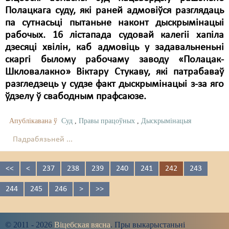
Полацкага суду, які раней адмовіўся разглядаць
па сутнасьці пытаньне наконт дыскрымінацыі
рабочых. 16 лістапада судовай калегіі хапіла
дзесяці хвілін, каб адмовіць у задавальненьні
скаргі былому рабочаму заводу «Полацак-
Шкловалакно» Віктару Стукаву, які патрабаваў
разгледзець у судзе факт дыскрымінацыі з-за яго
ўдзелу ў свабодным прафсаюзе.
Апублікавана ў
Суд
,
Правы працоўных
,
Дыскрымінацыя
Падрабязьней ...
<<
<
237
238
239
240
241
242
243
244
245
246
>
>>
© 2011 - 2026
Віцебская вясна
. Пры выкарыстаньні