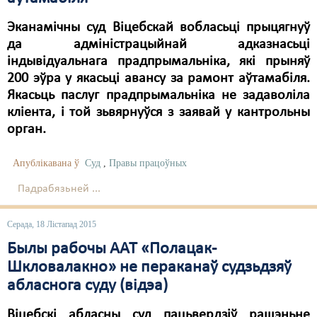
Эканамічны суд Віцебскай вобласьці прыцягнуў
да адміністрацыйнай адказнасьці
індывідуальнага прадпрымальніка, які прыняў
200 эўра у якасьці авансу за рамонт аўтамабіля.
Якасьць паслуг прадпрымальніка не задаволіла
кліента, і той зьвярнуўся з заявай у кантрольны
орган.
Апублікавана ў
Суд
,
Правы працоўных
Падрабязьней ...
Серада, 18 Лістапад 2015
Былы рабочы ААТ «Полацак-
Шкловалакно» не пераканаў судзьдзяў
абласнога суду (відэа)
Віцебскі абласны суд пацьвердзіў рашэньне