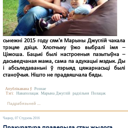
Карная псыхіятрыя
КПЧ ААН
Культурныя правы
ЛПП
сьнежні 2015 году сям'я Марыны Джуглій чакала
Мігранты
трэцяе дзіця. Хлопчыку ўжо выбралі імя –
Цімоша. Бацькі былі настроеныя пазытыўна –
Мірныя сходы
дасьведчаная мама, сама па адукацыі мэдык. Ды
і абсьледаваньні ў пэрыяд цяжарнасьці былі
Палітвязьні
станоўчыя. Нішто не прадвяшчала бяды.
Праваабаронцы
Апублікавана ў
Рознае
Правы дзіцяці
Тэгі:
Наваполацак
Марына Джуглій
радзільня
Полацак
Пэнітэнцыярная сыстэма
Падрабязьней ...
Распальваньне варожасьці
Чацвер, 07 Студзень 2016
Рознае