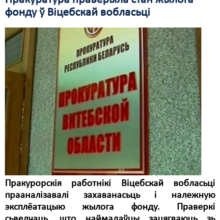
Пракуратура праверыла стан жылога
фонду ў Віцебскай вобласьці
Свабода слова
Свабода сумленьня
Суд
Сьмяротнае пакараньне
Экалёгія
Правы працоўных
Сацыяльныя правы
Пракурорскія работнікі Віцебскай вобласьці
прааналізавалі захаванасьць і належную
эксплёатацыю жылога фонду. Праверкі
сьведчаць, што наймадаўцы зацягваюць зь