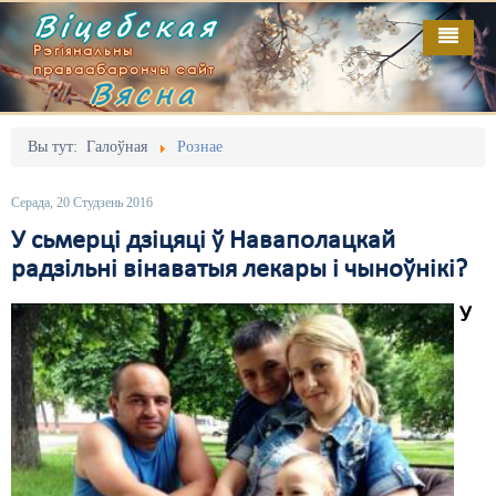
Віцебская
Рэгіянальны
праваабарончы сайт
Вясна
Галоўная
Выданьні
Адміністрацыйны перасьлед
Вы тут:
Галоўная
Рознае
Відэа
Акцыі
Серада, 20 Студзень 2016
Кантакт
Безбар'ернае асяродзьдзе
У сьмерці дзіцяці ў Наваполацкай
радзільні вінаватыя лекары і чыноўнікі?
Пра нас
Выбары
У
RSS
Грамадзянскія ініцыятывы
Дзяржава
Дыскрымінацыя
Затрыманьні