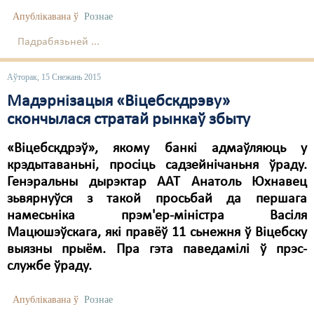
Апублікавана ў
Рознае
Падрабязьней ...
Аўторак, 15 Снежань 2015
Мадэрнізацыя «Віцебскдрэву»
скончылася стратай рынкаў збыту
«Віцебскдрэў», якому банкі адмаўляюць у
крэдытаваньні, просіць садзейнічаньня ўраду.
Генэральны дырэктар ААТ Анатоль Юхнавец
зьвярнуўся з такой просьбай да першага
намесьніка прэм'ер-міністра Васіля
Мацюшэўскага, які правёў 11 сьнежня ў Віцебску
выязны прыём. Пра гэта паведамілі ў прэс-
службе ўраду.
Апублікавана ў
Рознае