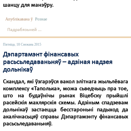
шанцу для манэўру.
Апублікавана ў
Рознае
Падрабязьней ...
Пятніца, 18 Снежань 2015
Дэпартамэнт фінансавых
расьсьледаваньняў – адзіная надзея
дольнікаў
Скандал, які ўзгарэўся вакол элітнага жыльлёвага
комплексу «Таполька», можа сьведчыць пра тое,
што на будаўнічы рынак Віцебску прыйшлі
расейскія махлярскія схемы. Адзіным спадзевам
дольнікаў застаецца бесстароньні падыход да
акалічнасьцяў справы Дэпартамэнту фінансавых
расьсьледаваньняў.