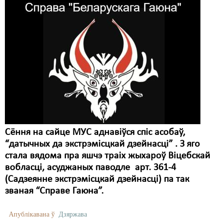
Сёння на сайце МУС аднавіўся спіс асобаў,
“датычных да экстрэмісцкай дзейнасці” . З яго
стала вядома пра яшчэ траіх жыхароў Віцебскай
вобласці, асуджаных паводле арт. 361-4
(Садзеянне экстрэмісцкай дзейнасці) па так
званая “Справе Гаюна”.
Апублікавана ў
Дзяржава