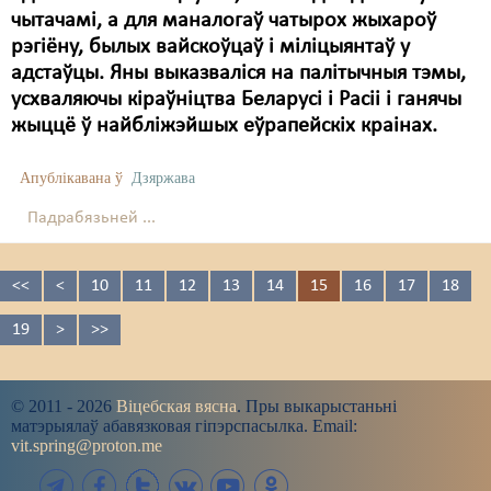
чытачамі, а для маналогаў чатырох жыхароў
рэгіёну, былых вайскоўцаў і міліцыянтаў у
адстаўцы. Яны выказваліся на палітычныя тэмы,
усхваляючы кіраўніцтва Беларусі і Расіі і ганячы
жыццё ў найбліжэйшых еўрапейскіх краінах.
Апублікавана ў
Дзяржава
Падрабязьней ...
<<
<
10
11
12
13
14
15
16
17
18
19
>
>>
© 2011 - 2026
Віцебская вясна
. Пры выкарыстаньні
матэрыялаў абавязковая гіпэрспасылка. Email:
vit.spring@proton.me