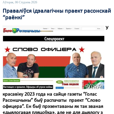
Аўторак, 06 Студзень 2026
Праваліўся ідэалагічны праект расонскай
“раёнкі”
У
красавіку 2023 года на сайце газеты “Голас
Расоншчыны” быў распачаты праект “Слово
офицера”. Ен быў прэзентаваны як так званая
«дыялогавая пляцоўка», але не для дыялогу з