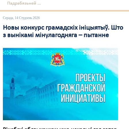
Падрабязьней ...
Свабода слова
Серада, 14 Студзень 2026
Свабода сумленьня
Новы конкурс грамадскіх ініцыятыў. Што
Суд
з вынікамі мінулагодняга – пытанне
Сьмяротнае пакараньне
Экалёгія
Правы працоўных
Сацыяльныя правы