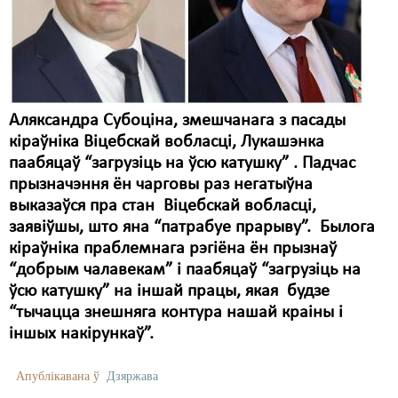
Карная псыхіятрыя
КПЧ ААН
Культурныя правы
ЛПП
Аляксандра Субоціна, змешчанага з пасады
кіраўніка Віцебскай вобласці, Лукашэнка
Мігранты
паабяцаў “загрузіць на ўсю катушку” . Падчас
Мірныя сходы
прызначэння ён чарговы раз негатыўна
выказаўся пра стан Віцебскай вобласці,
Палітвязьні
заявіўшы, што яна “патрабуе прарыву”. Былога
кіраўніка праблемнага рэгіёна ён прызнаў
Праваабаронцы
“добрым чалавекам” і паабяцаў “загрузіць на
Правы дзіцяці
ўсю катушку” на іншай працы, якая будзе
“тычацца знешняга контура нашай краіны і
Пэнітэнцыярная сыстэма
іншых накірункаў”.
Распальваньне варожасьці
Апублікавана ў
Дзяржава
Рознае