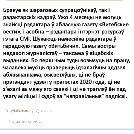
Бракуе як шэраговых супрацоўнікаў, так і
рэдактарскіх кадраў. Ужо 4 месяцы не могуць
знайсці рэдактара ў абласную газету «Витебские
вести», і асобна – рэдактара інтэрнэт-рэсурсаў
гэтага СМІ. Шукаюць намесніка рэдактара ў
гарадскую газету «Витьбичи». Самы востры
недахоп журналістаў – таксама ў віцебскіх
выданнях. Бо перш чым туды возьмуць на працу,
чалавека мусіць праверыць ідэалагічны аддзел
аблвыканкама, высветлўшы, ці не браў
прэтэндэнт удзел у пратэстах 2020 года, ці не
з’ехалі за мяжу яго сваякі і ці не трапляў ён пад
увагу міліцыі і судоў за “няправільныя” падпіскі.
Апублікавана ў
Дзяржава
Падрабязьней ...