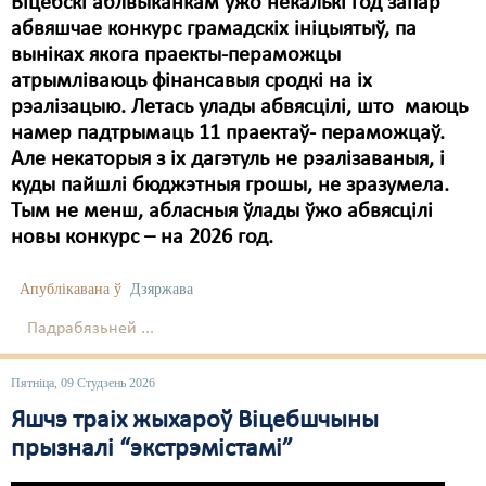
Віцебскі аблвыканкам ужо некалькі год запар
абвяшчае конкурс грамадскіх ініцыятыў, па
выніках якога праекты-пераможцы
атрымліваюць фінансавыя сродкі на іх
рэалізацыю. Летась улады абвясцілі, што маюць
намер падтрымаць 11 праектаў- пераможцаў.
Але некаторыя з іх дагэтуль не рэалізаваныя, і
куды пайшлі бюджэтныя грошы, не зразумела.
Тым не менш, абласныя ўлады ўжо абвясцілі
новы конкурс – на 2026 год.
Апублікавана ў
Дзяржава
Падрабязьней ...
Пятніца, 09 Студзень 2026
Яшчэ траіх жыхароў Віцебшчыны
прызналі “экстрэмістамі”