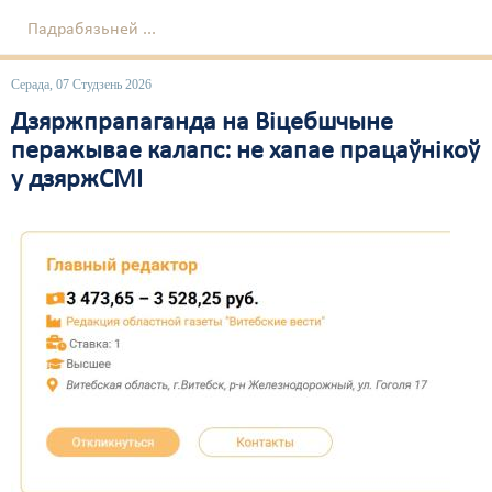
Падрабязьней ...
Серада, 07 Студзень 2026
Дзяржпрапаганда на Віцебшчыне
перажывае калапс: не хапае працаўнікоў
у дзяржСМІ