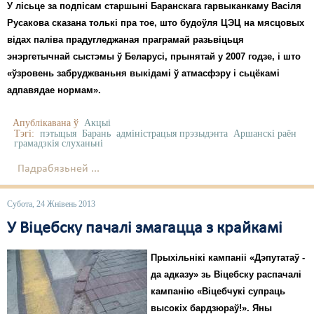
У лісьце за подпісам старшыні Баранскага гарвыканкаму Васіля
Русакова сказана толькі пра тое, што будоўля ЦЭЦ на мясцовых
відах паліва прадугледжаная праграмай разьвіцьця
энэргетычнай сыстэмы ў Беларусі, прынятай у 2007 годзе, і што
«ўзровень забруджваньня выкідамі ў атмасфэру і сьцёкамі
адпавядае нормам».
Апублікавана ў
Акцыі
Тэгі:
пэтыцыя
Барань
адміністрацыя прэзыдэнта
Аршанскі раён
грамадзкія слуханьні
Падрабязьней ...
Субота, 24 Жнівень 2013
У Віцебску пачалі змагацца з крайкамі
Прыхільнікі кампаніі «Дэпутатаў -
да адказу» зь Віцебску распачалі
кампанію «Віцебчукі супраць
высокіх бардзюраў!». Яны