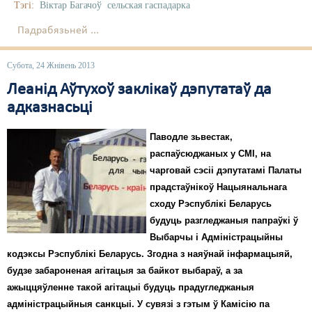
Тэгі:
Віктар Багачоў
сельская гаспадарка
Падрабязьней ...
Субота, 24 Жнівень 2013
Леанід Аўтухоў заклікаў дэпутатаў да
адказнасьці
Паводле зьвестак,
распаўсюджаных у СМІ, на
чарговай сэсіі дэпутатамі Палаты
прадстаўнікоў Нацыянальнага
сходу Рэспублікі Беларусь
будуць разгледжаныя папраўкі ў
Выбарчы і Адміністрацыйны
кодэксы Рэспублікі Беларусь. Згодна з наяўнай інфармацыяй,
будзе забароненая агітацыя за байкот выбараў, а за
ажыццяўленне такой агітацыі будуць прадугледжаныя
адміністрацыйныя санкцыі. У сувязі з гэтым ў Камісію па