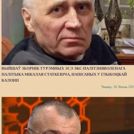
ВЫЙШАЎ ЗБОРНІК ТУРЭМНЫХ ЭСЭ ЭКС-ПАЛІТЗНЯВОЛЕНАГА
ПАЛІТЫКА МІКАЛАЯ СТАТКЕВІЧА, НАПІСАНЫХ У ГЛЫБОЦКАЙ
КАЛОНІІ
Чацвер, 16 Ліпень 202