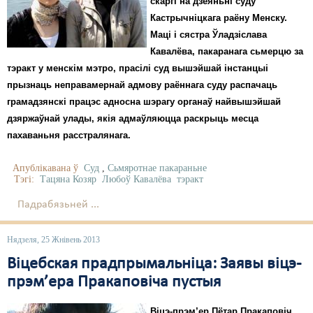
скаргі на дзеяньні суду
Кастрычніцкага раёну Менску.
Свабода слова
Маці і сястра Ўладзіслава
Свабода сумленьня
Кавалёва, пакаранага сьмерцю за
тэракт у менскім мэтро, прасілі суд вышэйшай інстанцыі
Суд
прызнаць неправамернай адмову раённага суду распачаць
грамадзянскі працэс адносна шэрагу органаў найвышэйшай
Сьмяротнае пакараньне
дзяржаўнай улады, якія адмаўляюцца раскрыць месца
пахаваньня расстралянага.
Экалёгія
Правы працоўных
Апублікавана ў
Суд
,
Сьмяротнае пакараньне
Тэгі:
Тацяна Козяр
Любоў Кавалёва
тэракт
Сацыяльныя правы
Падрабязьней ...
Нядзеля, 25 Жнівень 2013
Віцебская прадпрымальніца: Заявы віцэ-
прэм’ера Пракаповіча пустыя
Віцэ-прэм’ер Пётар Пракаповіч