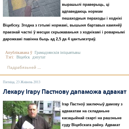
вырашылі праверыць, ці
адпаведаюць нормам
пешаходныя пераходы і ходнікі
Віцебску. Згодна з гэтымі нормамі, вышыня бартавых камянёў
праезнай часткі ў месцах скрыжаваньня з ходнікамі і роварнымі
дарожкамі павінна быць ад 2,5 да 4 цантымэтраў.
Апублікавана ў
Грамадзянскія ініцыятывы
Тэгі:
Віцебск
дэпутат
Падрабязьней ...
Пятніца, 23 Жнівень 2013
Лекару Ігару Пастнову дапаможа адвакат
Ігар Пастноў заключыў дамову з
адвакатам на складаньне
касацыйнай скаргі на рашэньне
суду Віцебскага раёну. Адвакат