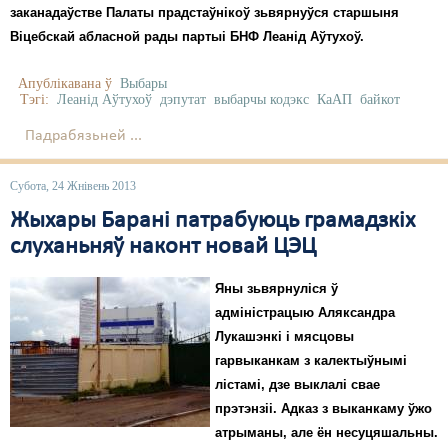
заканадаўстве Палаты прадстаўнікоў зьвярнуўся старшыня
Віцебскай абласной рады партыі БНФ Леанід Аўтухоў.
Апублікавана ў
Выбары
Тэгі:
Леанід Аўтухоў
дэпутат
выбарчы кодэкс
КаАП
байкот
Падрабязьней ...
Субота, 24 Жнівень 2013
Жыхары Барані патрабуюць грамадзкіх
слуханьняў наконт новай ЦЭЦ
Яны зьвярнуліся ў
адміністрацыю Аляксандра
Лукашэнкі і мясцовы
гарвыканкам з калектыўнымі
лістамі, дзе выклалі свае
прэтэнзіі. Адказ з выканкаму ўжо
атрыманы, але ён несуцяшальны.