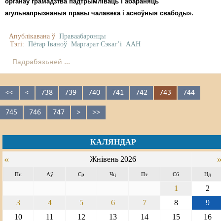
органаў грамадзтва падтрымліваць і абараняць
агульнапрызнаныя правы чалавека і асноўныя свабоды».
Апублікавана ў
Праваабаронцы
Тэгі:
Пётар Іваноў
Маргарат Сэкаг’і
ААН
Падрабязьней ...
<<
<
738
739
740
741
742
743
744
745
746
747
>
>>
КАЛЯНДАР
«
Жнівень 2026
Пн
Аў
Ср
Чц
Пт
Сб
Нд
1
2
3
4
5
6
7
8
9
10
11
12
13
14
15
16