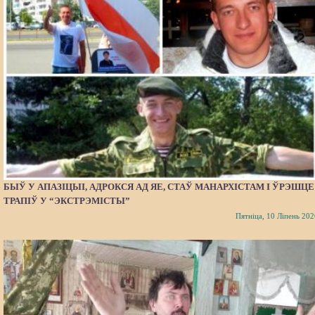
БЫЎ У АПАЗІЦЫІ, АДРОКСЯ АД ЯЕ, СТАЎ МАНАРХІСТАМ І ЎРЭШЦЕ
ТРАПІЎ У “ЭКСТРЭМІСТЫ”
Пятніца, 10 Ліпень 202