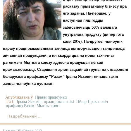
расказаў прыватнаму бізнэсу пра
яго задачы. Па-першае, у
наступнай пяцігодцы
забясьпечыць 50% валавага
ўнутранага прадукту (цяпер гэта
каля 20%). Па-другое, чыноўнік
параіў прадпрымальнікам заняцца вытворчасьцю і гандляваць
айчыннай прадукцыяй, а ня скардзіцца на новы тэхнічны
рэглямэнт Мытнага саюзу адносна прадукцыі лёгкай
прамысловасьці. Старшыня арганізацыйнай групы па стварэньні
беларускага прафсаюзу “Разам” Ірына Яскевіч лічыць такія
заявы чыноўніка пустымі:
Апублікавана ў
Правы працоўных
Тэгі:
Ірына Яскевіч
прадпрымальнікі
Пётар Пракаповіч
прафсаюз Разам
Мытны зьвяз
Падрабязьней ...