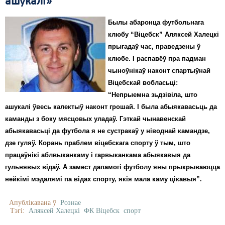
ашукалі»
Былы абаронца футбольнага
клюбу “Віцебск” Аляксей Халецкі
прыгадаў час, праведзены ў
клюбе. І распавёў пра падман
чыноўнікаў наконт спартыўнай
Віцебскай вобласьці:
“Непрыемна зьдзівіла, што
ашукалі ўвесь калектыў наконт грошай. І была абыякавасьць да
каманды з боку мясцовых уладаў. Гэткай чынавенскай
абыякавасьці да футбола я не сустракаў у ніводнай камандзе,
дзе гуляў. Корань праблем віцебскага спорту ў тым, што
працаўнікі аблвыканкаму і гарвыканкама абыякавыя да
гульнявых відаў. А замест дапамогі футболу яны прыкрываюцца
нейкімі мэдалямі па відах спорту, якія мала каму цікавыя”.
Апублікавана ў
Рознае
Тэгі:
Аляксей Халецкі
ФК Віцебск
спорт