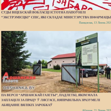
СУДЫ ВІЦЕБСКАЙ ВОБЛАСЦІ ІСТОТНА ПАПОЎНІЛІ
“ЭКСТРЭМІСЦКІ” СПІС, ЯКІ СКЛАДАЕ МІНІСТЭРСТВА ІНФАРМАЦЫ
Панядзелак, 13 Ліпень 202
ПА ВЕРСІІ “АРШАНСКАЙ ГАЗЕТЫ”, ПАДЛЕТКІ, ЯКІМ МАЛА
ЗАПЛАЦІЛІ ЗА ПРАЦУ Ў ЛЯСГАСЕ, НЯПРАВІЛЬНА ЗРАЗУМЕЛІ
АБЯЦАННЕ ВЯЛІКІХ ЗАРОБКАЎ
Аўторак, 21 Ліпень 202