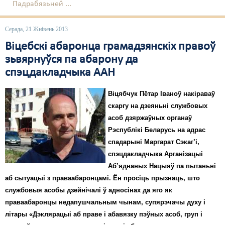
Падрабязьней ...
Серада, 21 Жнівень 2013
Віцебскі абаронца грамадзянскіх правоў
зьвярнуўся па абарону да
спэцдакладчыка ААН
Віцябчук Пётар Іваноў накіраваў
скаргу на дзеяньні службовых
асоб дзяржаўных органаў
Рэспублікі Беларусь на адрас
спадарыні Маргарат Сэкаг’і,
спэцдакладчыка Арганізацыі
Аб’яднаных Нацыяў па пытаньні
аб сытуацыі з праваабаронцамі. Ён просіць прызнаць, што
службовыя асобы дзейнічалі ў адносінах да яго як
праваабаронцы недапушчальным чынам, супярэчачы духу і
літары «Дэклярацыі аб праве і абавязку пэўных асоб, груп і