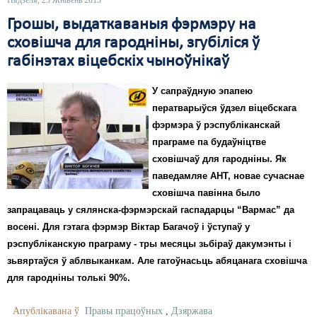
Нядзеля, 25 Жнівень 2013
Грошы, выдаткаваныя фэрмэру на
сховішча для гародніны, згубіліся ў
габінэтах віцебскіх чыноўнікаў
У сапраўдную эпапею
ператварыўся ўдзел віцебскага
фэрмэра ў рэспубліканскай
праграме па будаўніцтве
сховішчаў для гародніны. Як
паведамляе АНТ, новае сучаснае
сховішча павінна было
запрацаваць у сялянска-фэрмэрскай гаспадарцы “Вармас” да
восені. Для гэтага фэрмэр Віктар Багачоў і ўступаў у
рэспубліканскую праграму - тры месяцы зьбіраў дакумэнты і
зьвяртаўся ў аблвыканкам. Але гатоўнасьць абяцанага сховішча
для гародніны толькі 90%.
Апублікавана ў
Правы працоўных
,
Дзяржава