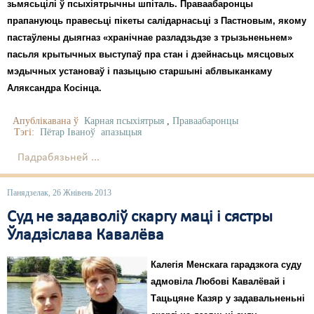
Карная псыхіятрыя
зьмясьцілі ў псыхіятрычны шпіталь. Праваабаронцы
прапануюць правесьці пікеты салідарнасьці з Пастновым, якому
КПЧ ААН
пастаўлены дыягназ «хранічнае разладзьдзе з трызьненьнем»
пасьля крытычных выступаў пра стан і дзейнасьць мясцовых
Культурныя правы
мэдычных установаў і пазыцыю старшыні аблвыканкаму
ЛПП
Аляксандра Косінца.
Мігранты
Апублікавана ў
Карная псыхіятрыя
,
Праваабаронцы
Тэгі:
Пётар Іваноў
апазыцыя
Мірныя сходы
Падрабязьней ...
Палітвязьні
Панядзелак, 26 Жнівень 2013
Праваабаронцы
Суд не задаволіў скаргу маці і сястры
Правы дзіцяці
Ўладзіслава Кавалёва
Пэнітэнцыярная сыстэма
Калегія Менскага гарадзкога суду
Распальваньне варожасьці
адмовіла Любові Кавалёвай і
Тацьцяне Казяр у задавальненьні
Рознае