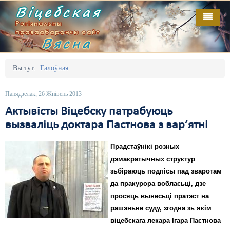
Віцебская
Рэгіянальны
праваабарончы сайт
Вясна
Галоўная
Выданьні
Адміністрацыйны перасьлед
Вы тут:
Галоўная
Відэа
Акцыі
Панядзелак, 26 Жнівень 2013
Кантакт
Безбар'ернае асяродзьдзе
Актывісты Віцебску патрабуюць
вызваліць доктара Пастнова з вар’ятні
Пра нас
Выбары
Прадстаўнікі розных
RSS
Грамадзянскія ініцыятывы
дэмакратычных структур
Дзяржава
зьбіраюць подпісы пад зваротам
да пракурора вобласьці, дзе
Дыскрымінацыя
просяць вынесьці пратэст на
рашэньне суду, згодна зь якім
Затрыманьні
віцебскага лекара Ігара Пастнова