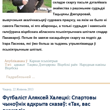
складзе скаргу пасьля дэталёвага
знаёмства з рашэньнем судзьдзі
Тацьцяны Дзегцяровай,
вывучэньня акалічнасьцяў судовага працэсу, на якім не было ні
самога Пастнова, ні яго абаронцы, а толькі судзьдзя і намесьнік
галоўурача віцебскага абласнога псыхіятрычнага шпіталя спадар
Панамароў. Потым ён завязе касацыйную скаргу на подпіс да
Ігара Паснова, які ўжо больш за тыдзень утрымліваецца ў
псыхіятрычным шпіталі.
Апублікавана ў
Карная псыхіятрыя
Тэгі:
адвакат
Тацяна Дзегцярова
Віцебскі раён
Народныя навіны
Віцебска
Падрабязьней ...
Чацвер, 22 Жнівень 2013
Футбаліст Аляксей Халецкі: Спартовы
чыноўнік адкрыта сказаў: «Так, вас