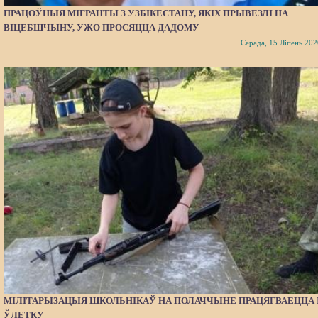
ПРАЦОЎНЫЯ МІГРАНТЫ З УЗБІКЕСТАНУ, ЯКІХ ПРЫВЕЗЛІ НА
ВІЦЕБШЧЫНУ, УЖО ПРОСЯЦЦА ДАДОМУ
Серада, 15 Ліпень 202
МІЛІТАРЫЗАЦЫЯ ШКОЛЬНІКАЎ НА ПОЛАЧЧЫНЕ ПРАЦЯГВАЕЦЦА 
ЎЛЕТКУ