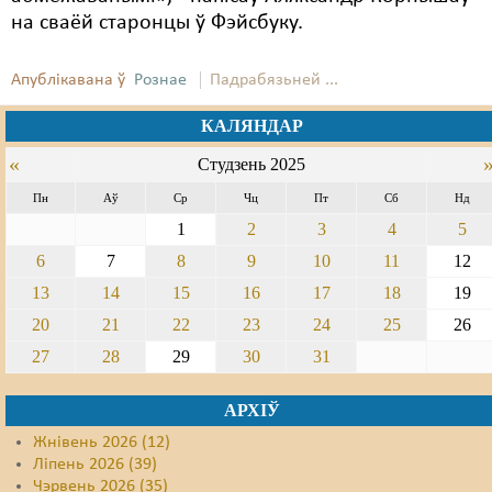
на сваёй старонцы ў Фэйсбуку.
Свабода слова
Апублікавана ў
Рознае
Падрабязьней ...
Свабода сумленьня
Суд
КАЛЯНДАР
«
Студзень 2025
Сьмяротнае пакараньне
Пн
Аў
Ср
Чц
Пт
Сб
Нд
Экалёгія
1
2
3
4
5
Правы працоўных
6
7
8
9
10
11
12
13
14
15
16
17
18
19
Сацыяльныя правы
20
21
22
23
24
25
26
27
28
29
30
31
АРХІЎ
Жнівень 2026 (12)
Ліпень 2026 (39)
Чэрвень 2026 (35)