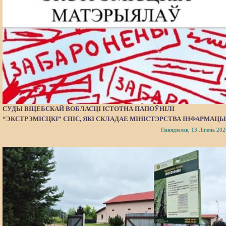
СУДЫ ВІЦЕБСКАЙ ВОБЛАСЦІ ІСТОТНА ПАПОЎНІЛІ
“ЭКСТРЭМІСЦКІ” СПІС, ЯКІ СКЛАДАЕ МІНІСТЭРСТВА ІНФАРМАЦЫ
Панядзелак, 13 Ліпень 202