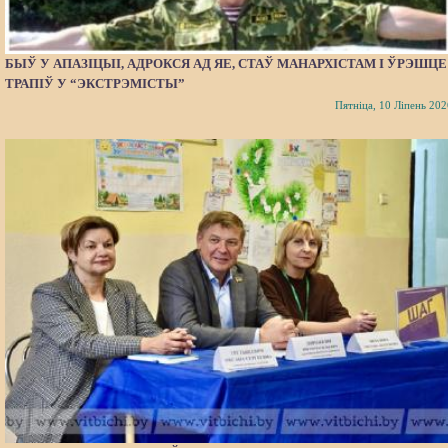
БЫЎ У АПАЗІЦЫІ, АДРОКСЯ АД ЯЕ, СТАЎ МАНАРХІСТАМ І ЎРЭШЦЕ
ТРАПІЎ У “ЭКСТРЭМІСТЫ”
Пятніца, 10 Ліпень 202