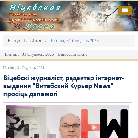
Віцебская
Рэгіянальны
праваабарончы сайт
Вясна
Галоўная
Выданьні
Адміністрацыйны перасьлед
Вы тут:
Галоўная
Пятніца, 31 Студзень 2025
Відэа
Акцыі
Пятніца, 31 Студзень 2025 - Віцебская вясна
Кантакт
Безбар'ернае асяродзьдзе
Пятніца, 31 Студзень 2025
Пра нас
Выбары
Віцебскі журналіст, рэдактар інтэрнэт-
выдання "Витебский Kурьер News"
RSS
Грамадзянскія ініцыятывы
просіць дапамогі
Дзяржава
Дыскрымінацыя
Затрыманьні