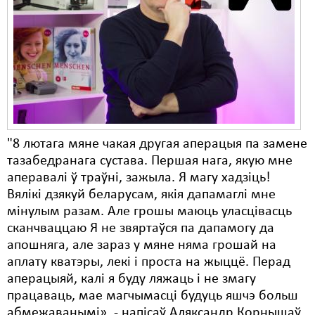
Карная псыхіятрыя
КПЧ ААН
Культурныя правы
ЛПП
Мігранты
Мірныя сходы
"8 лютага мяне чакая другая аперацыя па замене
тазабедранага сустава. Першая нага, якую мне
Палітвязьні
аперавалі ў траўні, зажыла. Я магу хадзіць!
Вялікі дзякуй беларусам, якія дапамаглі мне
Праваабаронцы
мінулым разам. Але грошы маюць уласцівасць
Правы дзіцяці
сканчваццаю Я не звяртаўся па дапамогу да
апошняга, але зараз у мяне няма грошай на
Пэнітэнцыярная сыстэма
аплату кватэры, лекі і проста на жыццё. Перад
аперацыяй, калі я буду ляжаць і не змагу
Распальваньне варожасьці
працаваць, мае магчымасці будуць яшчэ больш
Рознае
абмежаванымі», - напісаў Аляксандр Корнышаў