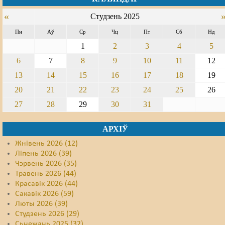
«
Студзень 2025
Свабода слова
Пн
Аў
Ср
Чц
Пт
Сб
Нд
Свабода сумленьня
1
2
3
4
5
Суд
6
7
8
9
10
11
12
13
14
15
16
17
18
19
Сьмяротнае пакараньне
20
21
22
23
24
25
26
Экалёгія
27
28
29
30
31
Правы працоўных
АРХІЎ
Сацыяльныя правы
Жнівень 2026 (12)
Ліпень 2026 (39)
Чэрвень 2026 (35)
Травень 2026 (44)
Красавік 2026 (44)
Сакавік 2026 (59)
Люты 2026 (39)
Студзень 2026 (29)
Сьнежань 2025 (32)