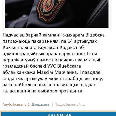
Карная псыхіятрыя
КПЧ ААН
Культурныя правы
ЛПП
Падчас выбарчай кампаніі жыхарам Віцебска
пагражаюць пакараннямі па 14 артыкулах
Мігранты
Крымінальнага Кодэкса і Кодэкса аб
Мірныя сходы
адміністрацыйных правапарушэннях.Гэты
пералік агучыў намеснік начальніка міліцыі
Палітвязьні
грамадскай бяспекі УУС Віцебскага
аблвыканкама Максім Марчанка. І паводле
Праваабаронцы
згаданых артыкулаў можна зрабіць выснову,
Правы дзіцяці
чаго найбольш апасаецца міліцыя падчас
галасавання на выбарах прэзідэнта.
Пэнітэнцыярная сыстэма
Распальваньне варожасьці
Апублікавана ў
Дзяржава
Падрабязьней ...
Рознае
КАЛЯНДАР