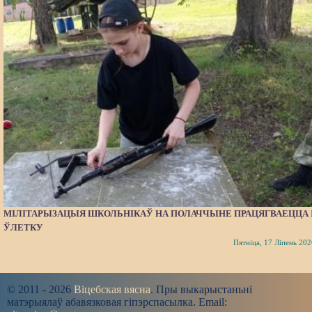
МІЛІТАРЫЗАЦЫЯ ШКОЛЬНІКАЎ НА ПОЛАЧЧЫНЕ ПРАЦЯГВАЕЦЦА 
ЎЛЕТКУ
Пятніца, 17 Ліпень 202
© 2011 - 2026
Віцебская вясна
. Пры выкарыстаньні
матэрыялаў абавязковая гіпэрспасылка. Email: