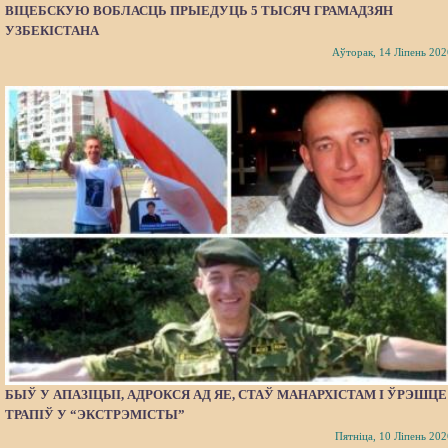
ВІЦЕБСКУЮ ВОБЛАСЦЬ ПРЫЕДУЦЬ 5 ТЫСЯЧ ГРАМАДЗЯН
УЗБЕКІСТАНА
Аўторак, 14 Ліпень 202
БЫЎ У АПАЗІЦЫІ, АДРОКСЯ АД ЯЕ, СТАЎ МАНАРХІСТАМ І ЎРЭШЦЕ
ТРАПІЎ У “ЭКСТРЭМІСТЫ”
Пятніца, 10 Ліпень 202