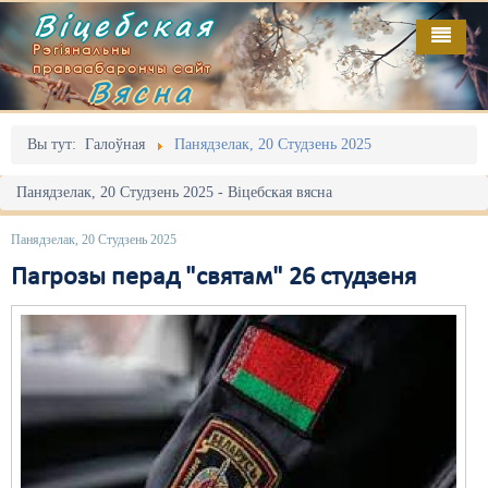
Віцебская
Рэгіянальны
праваабарончы сайт
Вясна
Галоўная
Выданьні
Адміністрацыйны перасьлед
Вы тут:
Галоўная
Панядзелак, 20 Студзень 2025
Відэа
Акцыі
Панядзелак, 20 Студзень 2025 - Віцебская вясна
Кантакт
Безбар'ернае асяродзьдзе
Панядзелак, 20 Студзень 2025
Пра нас
Выбары
Пагрозы перад "святам" 26 студзеня
RSS
Грамадзянскія ініцыятывы
Дзяржава
Дыскрымінацыя
Затрыманьні