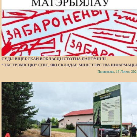
СУДЫ ВІЦЕБСКАЙ ВОБЛАСЦІ ІСТОТНА ПАПОЎНІЛІ
“ЭКСТРЭМІСЦКІ” СПІС, ЯКІ СКЛАДАЕ МІНІСТЭРСТВА ІНФАРМАЦЫ
Панядзелак, 13 Ліпень 202