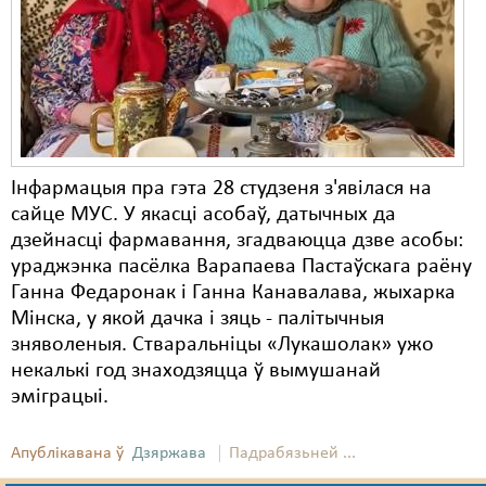
Карная псыхіятрыя
КПЧ ААН
Культурныя правы
ЛПП
Мігранты
Інфармацыя пра гэта 28 студзеня з'явілася на
сайце МУС. У якасці асобаў, датычных да
Мірныя сходы
дзейнасці фармавання, згадваюцца дзве асобы:
Палітвязьні
ураджэнка пасёлка Варапаева Пастаўскага раёну
Ганна Федаронак і Ганна Канавалава, жыхарка
Праваабаронцы
Мінска, у якой дачка і зяць - палітычныя
зняволеныя. Стваральніцы «Лукашолак» ужо
Правы дзіцяці
некалькі год знаходзяцца ў вымушанай
Пэнітэнцыярная сыстэма
эміграцыі.
Распальваньне варожасьці
Апублікавана ў
Дзяржава
Падрабязьней ...
Рознае