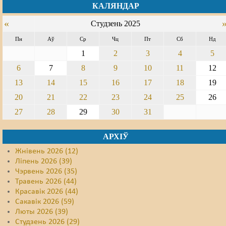
КАЛЯНДАР
Свабода слова
«
Студзень 2025
Свабода сумленьня
Пн
Аў
Ср
Чц
Пт
Сб
Нд
1
2
3
4
5
Суд
6
7
8
9
10
11
12
Сьмяротнае пакараньне
13
14
15
16
17
18
19
20
21
22
23
24
25
26
Экалёгія
27
28
29
30
31
Правы працоўных
АРХІЎ
Сацыяльныя правы
Жнівень 2026 (12)
Ліпень 2026 (39)
Чэрвень 2026 (35)
Травень 2026 (44)
Красавік 2026 (44)
Сакавік 2026 (59)
Люты 2026 (39)
Студзень 2026 (29)