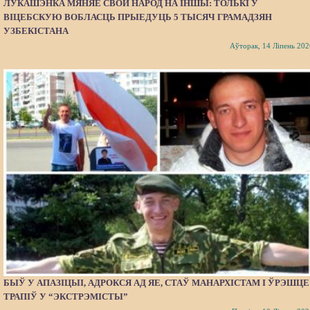
ЛУКАШЭНКА МЯНЯЕ СВОЙ НАРОД НА ІНШЫ: ТОЛЬКІ Ў
ВІЦЕБСКУЮ ВОБЛАСЦЬ ПРЫЕДУЦЬ 5 ТЫСЯЧ ГРАМАДЗЯН
УЗБЕКІСТАНА
Аўторак, 14 Ліпень 202
БЫЎ У АПАЗІЦЫІ, АДРОКСЯ АД ЯЕ, СТАЎ МАНАРХІСТАМ І ЎРЭШЦЕ
ТРАПІЎ У “ЭКСТРЭМІСТЫ”