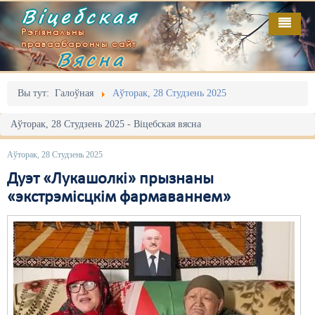
Віцебская
Рэгіянальны
праваабарончы сайт
Вясна
Галоўная
Выданьні
Адміністрацыйны перасьлед
Вы тут:
Галоўная
Аўторак, 28 Студзень 2025
Відэа
Акцыі
Аўторак, 28 Студзень 2025 - Віцебская вясна
Кантакт
Безбар'ернае асяродзьдзе
Аўторак, 28 Студзень 2025
Пра нас
Выбары
Дуэт «Лукашолкі» прызнаны
«экстрэмісцкім фармаваннем»
RSS
Грамадзянскія ініцыятывы
Дзяржава
Дыскрымінацыя
Затрыманьні