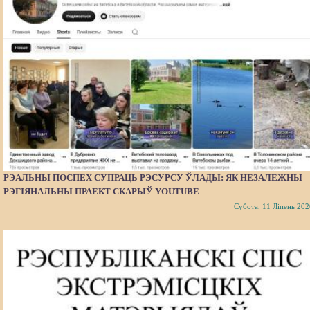
РЭАЛЬНЫ ПОСПЕХ СУПРАЦЬ РЭСУРСУ ЎЛАДЫ: ЯК НЕЗАЛЕЖНЫ
РЭГІЯНАЛЬНЫ ПРАЕКТ СКАРЫЎ YOUTUBE
Субота, 11 Ліпень 202