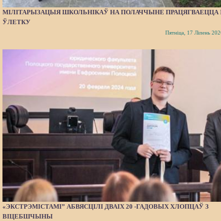
МІЛІТАРЫЗАЦЫЯ ШКОЛЬНІКАЎ НА ПОЛАЧЧЫНЕ ПРАЦЯГВАЕЦЦА 
ЎЛЕТКУ
Пятніца, 17 Ліпень 202
«ЭКСТРЭМІСТАМІ” АБВЯСЦІЛІ ДВАІХ 20 -ГАДОВЫХ ХЛОПЦАЎ З
ВІЦЕБШЧЫНЫ