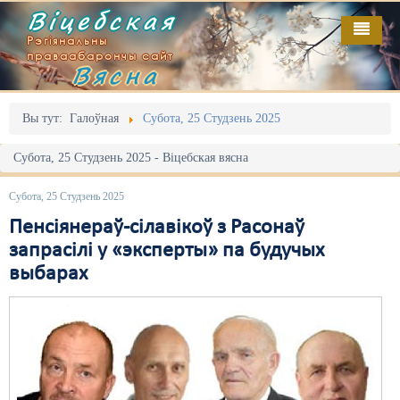
Віцебская
Рэгіянальны
праваабарончы сайт
Вясна
Галоўная
Выданьні
Адміністрацыйны перасьлед
Вы тут:
Галоўная
Субота, 25 Студзень 2025
Відэа
Акцыі
Субота, 25 Студзень 2025 - Віцебская вясна
Кантакт
Безбар'ернае асяродзьдзе
Субота, 25 Студзень 2025
Пра нас
Выбары
Пенсіянераў-сілавікоў з Расонаў
запрасілі у «эксперты» па будучых
RSS
Грамадзянскія ініцыятывы
выбарах
Дзяржава
Дыскрымінацыя
Затрыманьні