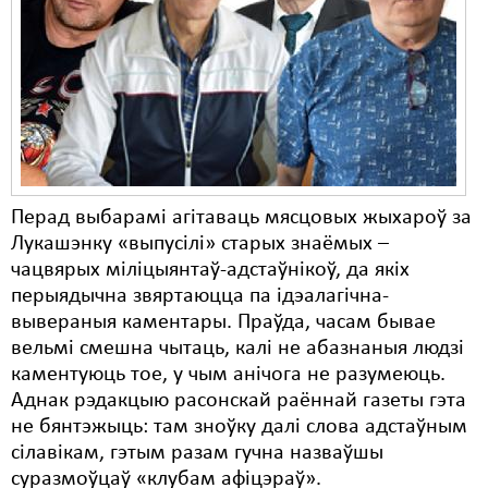
Карная псыхіятрыя
КПЧ ААН
Культурныя правы
ЛПП
Мігранты
Перад выбарамі агітаваць мясцовых жыхароў за
Мірныя сходы
Лукашэнку «выпусілі» старых знаёмых –
Палітвязьні
чацвярых міліцыянтаў-адстаўнікоў, да якіх
перыядычна звяртаюцца па ідэалагічна-
Праваабаронцы
вывераныя каментары. Праўда, часам бывае
вельмі смешна чытаць, калі не абазнаныя людзі
Правы дзіцяці
каментуюць тое, у чым анічога не разумеюць.
Пэнітэнцыярная сыстэма
Аднак рэдакцыю расонскай раённай газеты гэта
не бянтэжыць: там зноўку далі слова адстаўным
Распальваньне варожасьці
сілавікам, гэтым разам гучна назваўшы
суразмоўцаў «клубам афіцэраў».
Рознае