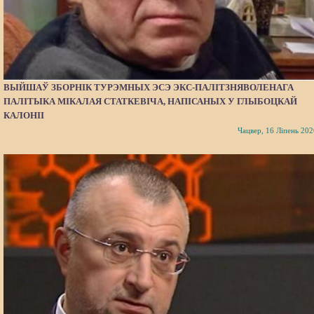
ВЫЙШАЎ ЗБОРНІК ТУРЭМНЫХ ЭСЭ ЭКС-ПАЛІТЗНЯВОЛЕНАГА
ПАЛІТЫКА МІКАЛАЯ СТАТКЕВІЧА, НАПІСАНЫХ У ГЛЫБОЦКАЙ
КАЛОНІІ
Чацвер, 16 Ліпень 202