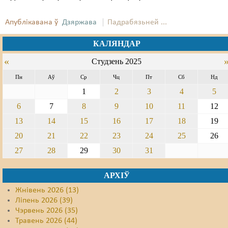
Свабода слова
Апублікавана ў
Дзяржава
Падрабязьней ...
Свабода сумленьня
КАЛЯНДАР
Суд
«
Студзень 2025
Пн
Аў
Ср
Чц
Пт
Сб
Нд
Сьмяротнае пакараньне
1
2
3
4
5
Экалёгія
6
7
8
9
10
11
12
Правы працоўных
13
14
15
16
17
18
19
20
21
22
23
24
25
26
Сацыяльныя правы
27
28
29
30
31
АРХІЎ
Жнівень 2026 (13)
Ліпень 2026 (39)
Чэрвень 2026 (35)
Травень 2026 (44)