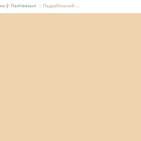
на ў
Палітвязьні
Падрабязьней ...