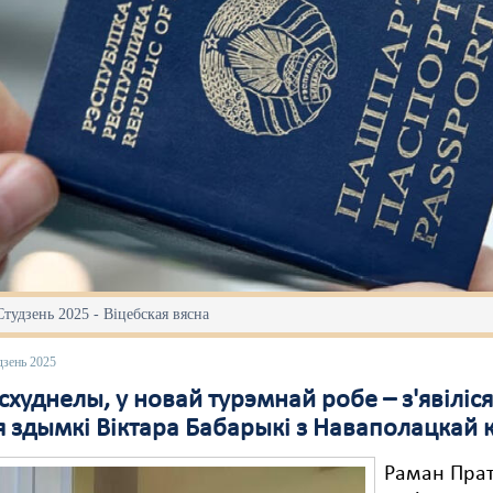
Студзень 2025 - Віцебская вясна
дзень 2025
схуднелы, у новай турэмнай робе – з'явіліс
 здымкі Віктара Бабарыкі з Наваполацкай к
Раман Прат