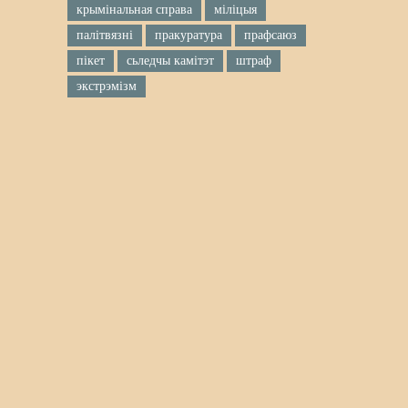
крымінальная справа
міліцыя
палітвязні
пракуратура
прафсаюз
пікет
сьледчы камітэт
штраф
экстрэмізм