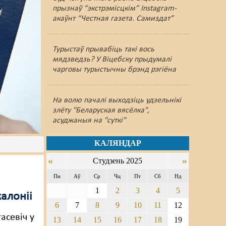
прызнаў “экстрэмісцкім” Instagram-
акаўнт “Честная газета. Самиздат”
Турыстаў прывабіць такі вось
мядзведзь? У Віцебску прыдумалі
чарговы турыстычны брэнд рэгіёна
На волю пачалі выходзіць удзельнікі
злёту "Беларуская вясёлка",
асуджаныя на "суткі"
КАЛЯНДАР
«
»
Студзень 2025
Пн
Аў
Ср
Чц
Пт
Сб
Нд
я
1
2
3
4
5
алоніі
6
7
8
9
10
11
12
асевіч у
13
14
15
16
17
18
19