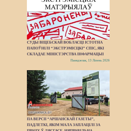
СУДЫ ВІЦЕБСКАЙ ВОБЛАСЦІ ІСТОТНА
ПАПОЎНІЛІ “ЭКСТРЭМІСЦКІ” СПІС, ЯКІ
СКЛАДАЕ МІНІСТЭРСТВА ІНФАРМАЦЫІ
Панядзелак, 13 Ліпень 2026
ПА ВЕРСІІ “АРШАНСКАЙ ГАЗЕТЫ”,
ПАДЛЕТКІ, ЯКІМ МАЛА ЗАПЛАЦІЛІ ЗА
ПРАЦУ Ў ЛЯСГАСЕ, НЯПРАВІЛЬНА