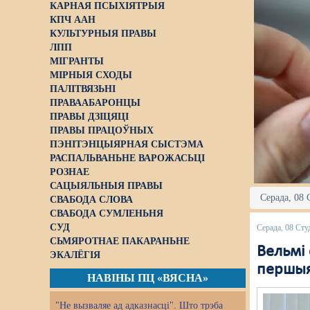
КАРНАЯ ПСЫХІЯТРЫЯ
КПЧ ААН
КУЛЬТУРНЫЯ ПРАВЫ
ЛПП
МІГРАНТЫ
МІРНЫЯ СХОДЫ
ПАЛІТВЯЗЬНІ
ПРАВААБАРОНЦЫ
ПРАВЫ ДЗІЦЯЦІ
ПРАВЫ ПРАЦОЎНЫХ
ПЭНІТЭНЦЫЯРНАЯ СЫСТЭМА
РАСПАЛЬВАНЬНЕ ВАРОЖАСЬЦІ
РОЗНАЕ
САЦЫЯЛЬНЫЯ ПРАВЫ
Серада, 08 
СВАБОДА СЛОВА
СВАБОДА СУМЛЕНЬНЯ
СУД
Серада, 08 Сту
СЬМЯРОТНАЕ ПАКАРАНЬНЕ
Вельмі 
ЭКАЛЁГІЯ
першыя
НАВІНЫ ПЦ «ВЯСНА»
"Не вызваляе ад адказнасці". Што трэба