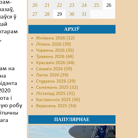
грам-
20
21
22
23
24
25
26
казаў,
27
28
29
30
31
аўся ў
кай
АРХІЎ
іктарам
Жнівень 2026 (12)
,
Ліпень 2026 (39)
Чэрвень 2026 (35)
м
Травень 2026 (44)
Красавік 2026 (44)
ам на
Сакавік 2026 (59)
Люты 2026 (39)
 на
Студзень 2026 (29)
зідэнта
Сьнежань 2025 (32)
2020
Лістапад 2025 (31)
ота і
Кастрычнік 2025 (36)
ную робу
Верасень 2025 (34)
літычны
ПАПУЛЯРНАЕ
тага