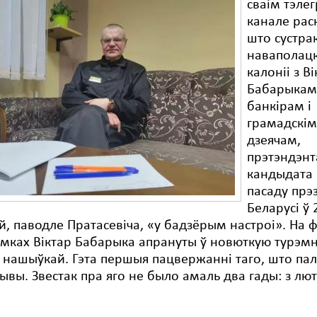
сваім тэле
канале рас
што сустрак
наваполац
калоніі з В
Бабарыкам
банкірам і
грамадскі
дзеячам,
прэтэндэнт
кандыдата
пасаду прэ
Беларусі ў 
ой, паводле Пратасевіча, «у бадзёрым настроі». На ф
ымках Віктар Бабарыка апрануты ў новюткую турэм
 нашыўкай. Гэта першыя пацвержанні таго, што па
ывы. Звестак пра яго не было амаль два гады: з лю