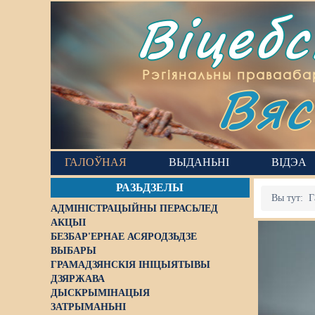
Віцеб
Вяс
Рэгіянальны правааба
ГАЛОЎНАЯ
ВЫДАНЬНІ
ВІДЭА
РАЗЬДЗЕЛЫ
Вы тут:
Г
АДМІНІСТРАЦЫЙНЫ ПЕРАСЬЛЕД
АКЦЫІ
БЕЗБАР'ЕРНАЕ АСЯРОДЗЬДЗЕ
ВЫБАРЫ
ГРАМАДЗЯНСКІЯ ІНІЦЫЯТЫВЫ
ДЗЯРЖАВА
ДЫСКРЫМІНАЦЫЯ
ЗАТРЫМАНЬНІ