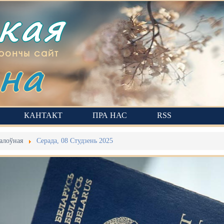
ская
на
рончы сайт
КАНТАКТ
ПРА НАС
RSS
алоўная
Серада, 08 Студзень 2025