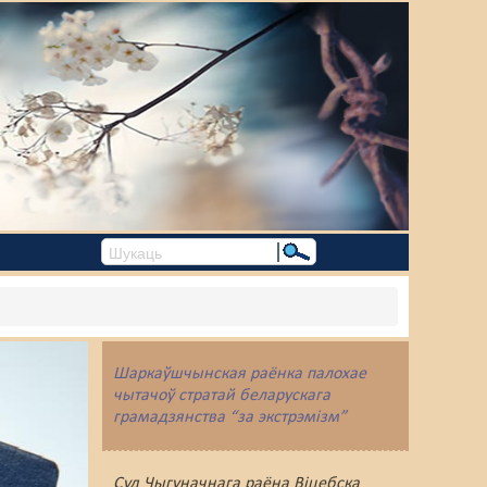
Шаркаўшчынская раёнка палохае
чытачоў стратай беларускага
грамадзянства “за экстрэмізм”
Суд Чыгуначнага раёна Віцебска