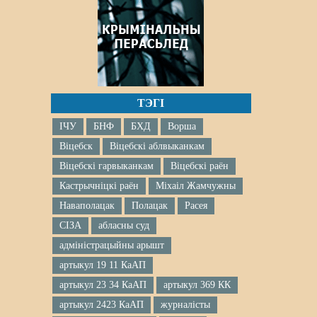
ТЭГІ
ІЧУ
БНФ
БХД
Ворша
Віцебск
Віцебскі аблвыканкам
Віцебскі гарвыканкам
Віцебскі раён
Кастрычніцкі раён
Міхаіл Жамчужны
Наваполацак
Полацак
Расея
СІЗА
абласны суд
адміністрацыйны арышт
артыкул 19 11 КаАП
артыкул 23 34 КаАП
артыкул 369 КК
артыкул 2423 КаАП
журналісты