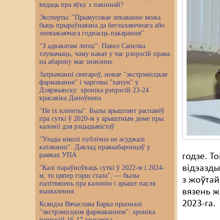
ведаць пра яўку з павіннай?
Эксперты: "Прымусовае лекаванне можа
быць прыраўнавана да бесчалавечнага або
зневажаючага годнасць пакарання"
"З адвакатам лепш": Павел Сапелка
тлумачыць, чаму нават у час рэпрэсій права
на абарону мае значэнне
Затрыманні святароў, новае "экстрэмісцкае
фармаванне" і чарговы "хапун" у
Дзяржынску: хроніка рэпрэсій 23-24
красавіка Дапоўнена
"Не іх кліенты". Былы арыштант распавёў
пра суткі ў 2020-м у арыштным доме пры
калоніі для рэцыдывістаў
"Улады ніколі публічна не асуджалі
катаванні". Даклад праваабаронцаў у
рамках УПА
годзе. Т
відэазд
"Калі параўноўваць суткі ў 2022-м і 2024-
м, то цяпер горш стала", — былы
з жоўтай
палітвязень пра калонію і арышт пасля
вязень ж
вызвалення
2023-га.
Ксяндза Вячаслава Барка прызналі
"экстрэмісцкім фармаваннем": хроніка
рэпрэсій 16-17 красавіка