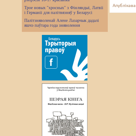
Апублікава
Трое новых "хросных" з Фінляндыі, Латвіі
і Германіі для палітвязняў у Беларусі
Палітзняволенай Алене Лазарчык дадалі
яшчэ паўтара года зняволення