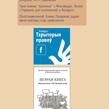
Трое новых "хросных" з Фінляндыі, Латвіі
і Германіі для палітвязняў у Беларусі
Палітзняволенай Алене Лазарчык дадалі
яшчэ паўтара года зняволення