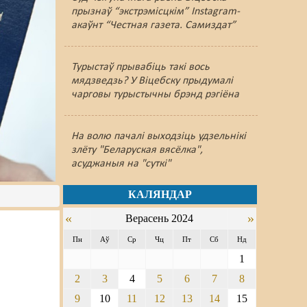
прызнаў “экстрэмісцкім” Instagram-
акаўнт “Честная газета. Самиздат”
Турыстаў прывабіць такі вось
мядзведзь? У Віцебску прыдумалі
чарговы турыстычны брэнд рэгіёна
На волю пачалі выходзіць удзельнікі
злёту "Беларуская вясёлка",
асуджаныя на "суткі"
КАЛЯНДАР
«
»
Верасень 2024
Пн
Аў
Ср
Чц
Пт
Сб
Нд
1
2
3
4
5
6
7
8
ў
9
10
11
12
13
14
15