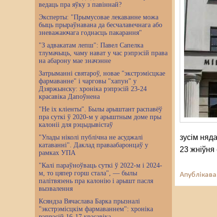
ведаць пра яўку з павіннай?
Эксперты: "Прымусовае лекаванне можа
быць прыраўнавана да бесчалавечнага або
зневажаючага годнасць пакарання"
"З адвакатам лепш": Павел Сапелка
тлумачыць, чаму нават у час рэпрэсій права
на абарону мае значэнне
Затрыманні святароў, новае "экстрэмісцкае
фармаванне" і чарговы "хапун" у
Дзяржынску: хроніка рэпрэсій 23-24
красавіка Дапоўнена
"Не іх кліенты". Былы арыштант распавёў
пра суткі ў 2020-м у арыштным доме пры
калоніі для рэцыдывістаў
зусім няда
"Улады ніколі публічна не асуджалі
катаванні". Даклад праваабаронцаў у
23 жніўня
рамках УПА
"Калі параўноўваць суткі ў 2022-м і 2024-
м, то цяпер горш стала", — былы
Апублікава
палітвязень пра калонію і арышт пасля
вызвалення
Ксяндза Вячаслава Барка прызналі
"экстрэмісцкім фармаваннем": хроніка
рэпрэсій 16-17 красавіка