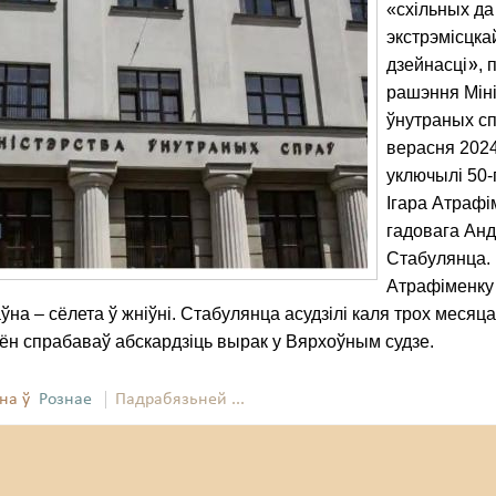
«схільных да
экстрэмісцка
»
дзейнасці
, 
рашэння Мін
ўнутраных сп
верасня 2024
уключылі 50-
Ігара Атрафім
гадовага Ан
Стабулянца.
Атрафіменку 
ўна – сёлета ў жніўні. Стабулянца асудзілі каля трох месяцаў
 ён спрабаваў абскардзіць вырак у Вярхоўным судзе.
на ў
Рознае
Падрабязьней ...