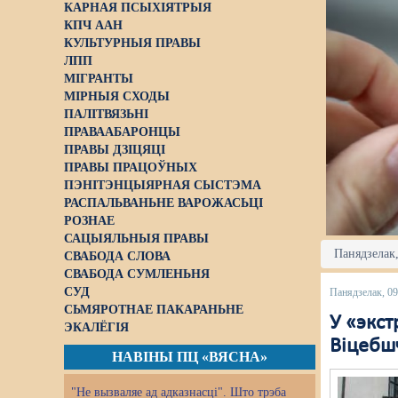
КАРНАЯ ПСЫХІЯТРЫЯ
КПЧ ААН
КУЛЬТУРНЫЯ ПРАВЫ
ЛПП
МІГРАНТЫ
МІРНЫЯ СХОДЫ
ПАЛІТВЯЗЬНІ
ПРАВААБАРОНЦЫ
ПРАВЫ ДЗІЦЯЦІ
ПРАВЫ ПРАЦОЎНЫХ
ПЭНІТЭНЦЫЯРНАЯ СЫСТЭМА
РАСПАЛЬВАНЬНЕ ВАРОЖАСЬЦІ
РОЗНАЕ
САЦЫЯЛЬНЫЯ ПРАВЫ
Панядзелак,
СВАБОДА СЛОВА
СВАБОДА СУМЛЕНЬНЯ
СУД
Панядзелак, 09
СЬМЯРОТНАЕ ПАКАРАНЬНЕ
У «экст
ЭКАЛЁГІЯ
Віцеб
НАВІНЫ ПЦ «ВЯСНА»
"Не вызваляе ад адказнасці". Што трэба