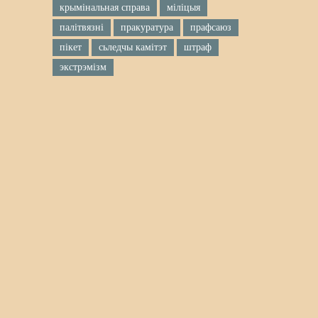
крымінальная справа
міліцыя
палітвязні
пракуратура
прафсаюз
пікет
сьледчы камітэт
штраф
экстрэмізм