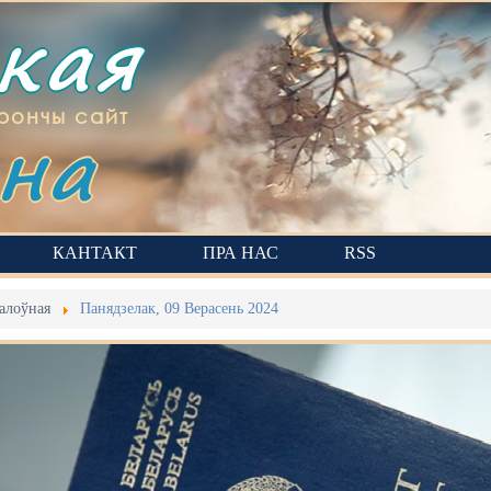
ская
на
рончы сайт
КАНТАКТ
ПРА НАС
RSS
алоўная
Панядзелак, 09 Верасень 2024