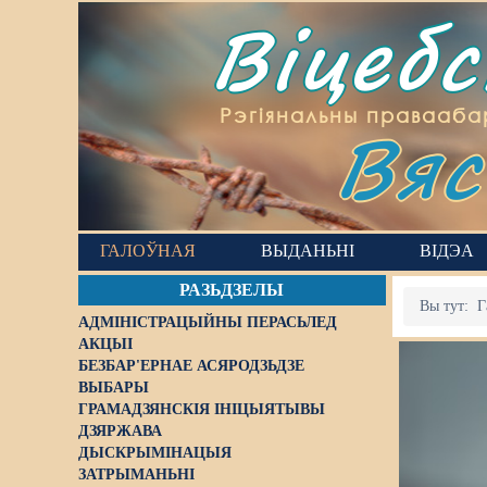
Віцеб
Вяс
Рэгіянальны правааба
ГАЛОЎНАЯ
ВЫДАНЬНІ
ВІДЭА
РАЗЬДЗЕЛЫ
Вы тут:
Г
АДМІНІСТРАЦЫЙНЫ ПЕРАСЬЛЕД
АКЦЫІ
БЕЗБАР'ЕРНАЕ АСЯРОДЗЬДЗЕ
ВЫБАРЫ
ГРАМАДЗЯНСКІЯ ІНІЦЫЯТЫВЫ
ДЗЯРЖАВА
ДЫСКРЫМІНАЦЫЯ
ЗАТРЫМАНЬНІ