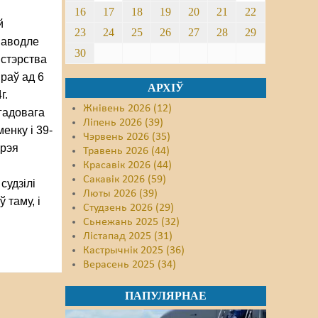
16
17
18
19
20
21
22
й
23
24
25
26
27
28
29
паводле
30
істэрства
раў ад 6
АРХІЎ
г.
Жнівень 2026 (12)
гадовага
Ліпень 2026 (39)
енку і 39-
Чэрвень 2026 (35)
дрэя
Травень 2026 (44)
Красавік 2026 (44)
Сакавік 2026 (59)
судзілі
Люты 2026 (39)
 таму, і
Студзень 2026 (29)
Сьнежань 2025 (32)
Лістапад 2025 (31)
Кастрычнік 2025 (36)
Верасень 2025 (34)
ПАПУЛЯРНАЕ