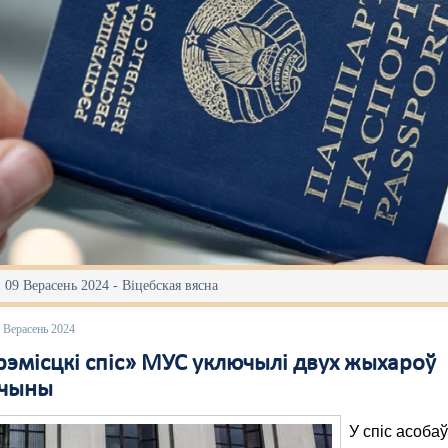
 09 Верасень 2024 - Віцебская вясна
 Верасень 2024
рэмісцкі спіс» МУС уключылі двух жыхароў
шчыны
У спіс асоба