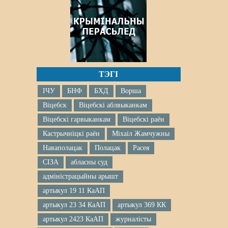
ТЭГІ
ІЧУ
БНФ
БХД
Ворша
Віцебск
Віцебскі аблвыканкам
Віцебскі гарвыканкам
Віцебскі раён
Кастрычніцкі раён
Міхаіл Жамчужны
Наваполацак
Полацак
Расея
СІЗА
абласны суд
адміністрацыйны арышт
артыкул 19 11 КаАП
артыкул 23 34 КаАП
артыкул 369 КК
артыкул 2423 КаАП
журналісты