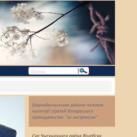
Шаркаўшчынская раёнка палохае
чытачоў стратай беларускага
грамадзянства “за экстрэмізм”
Суд Чыгуначнага раёна Віцебска