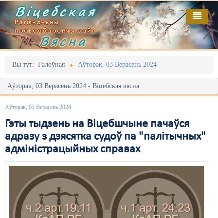
Віцебская
Рэгіянальны
праваабарончы сайт
Вясна
Галоўная
Выданьні
Адміністрацыйны перасьлед
Вы тут:
Галоўная
Аўторак, 03 Верасень 2024
Відэа
Акцыі
Аўторак, 03 Верасень 2024 - Віцебская вясна
Кантакт
Безбар'ернае асяродзьдзе
Аўторак, 03 Верасень 2024
Пра нас
Выбары
Гэты тыдзень на Віцебшчыне пачаўся
адразу з дзясятка судоў па "палітычных"
RSS
Грамадзянскія ініцыятывы
адміністрацыйных справах
Дзяржава
Дыскрымінацыя
Затрыманьні