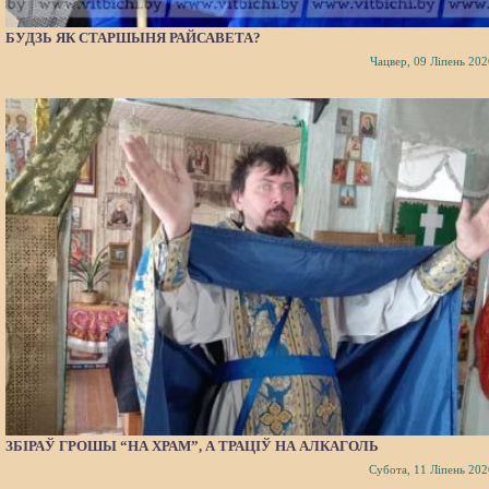
БУДЗЬ ЯК СТАРШЫНЯ РАЙСАВЕТА?
Чацвер, 09 Ліпень 202
ЗБІРАЎ ГРОШЫ “НА ХРАМ”, А ТРАЦІЎ НА АЛКАГОЛЬ
Субота, 11 Ліпень 202