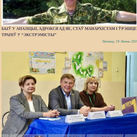
БЫЎ У АПАЗІЦЫІ, АДРОКСЯ АД ЯЕ, СТАЎ МАНАРХІСТАМ І ЎРЭШЦЕ
ТРАПІЎ У “ЭКСТРЭМІСТЫ”
Пятніца, 10 Ліпень 202