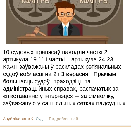
Карная псыхіятрыя
КПЧ ААН
Культурныя правы
ЛПП
Мігранты
10 судовых працэсаў паводле часткі 2
артыкула 19.11 і часткі 1 артыкула 24.23
Мірныя сходы
КаАП заўважаны ў раскладах рэгіянальных
Палітвязьні
судоў вобласці на 2 і 3 верасня. Прычым
большасць судоў праходзіць па
Праваабаронцы
адміністрацыйных справах, распачатых за
Правы дзіцяці
«пікетаванне ў інтэрнэце» -- за сімволіку,
заўважаную у сацыяльных сетках падсудных.
Пэнітэнцыярная сыстэма
Распальваньне варожасьці
Апублікавана ў
Суд
Падрабязьней ...
Рознае