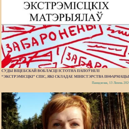
СУДЫ ВІЦЕБСКАЙ ВОБЛАСЦІ ІСТОТНА ПАПОЎНІЛІ
“ЭКСТРЭМІСЦКІ” СПІС, ЯКІ СКЛАДАЕ МІНІСТЭРСТВА ІНФАРМАЦЫ
Панядзелак, 13 Ліпень 202