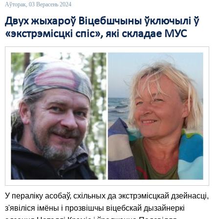
Аўторак, 03 Верасень 2024
Свабода слова
Двух жыхароў Віцебшчыны ўключылі ў
«экстрэмісцкі спіс», які складае МУС
Свабода сумленьня
Суд
Сьмяротнае пакараньне
Экалёгія
Правы працоўных
Сацыяльныя правы
У пераліку асобаў, схільных да экстрэмісцкай дзейнасці,
з'явіліся імёны і прозвішчы віцебскай дызайнеркі