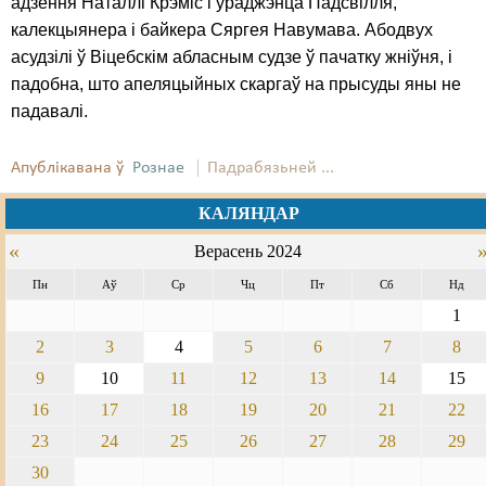
адзення Наталлі Крэміс і ўраджэнца Падсвілля,
калекцыянера і байкера Сяргея Навумава. Абодвух
асудзілі ў Віцебскім абласным судзе ў пачатку жніўня, і
падобна, што апеляцыйных скаргаў на прысуды яны не
падавалі.
Апублікавана ў
Рознае
Падрабязьней ...
КАЛЯНДАР
«
Верасень 2024
Пн
Аў
Ср
Чц
Пт
Сб
Нд
1
2
3
4
5
6
7
8
9
10
11
12
13
14
15
16
17
18
19
20
21
22
23
24
25
26
27
28
29
30