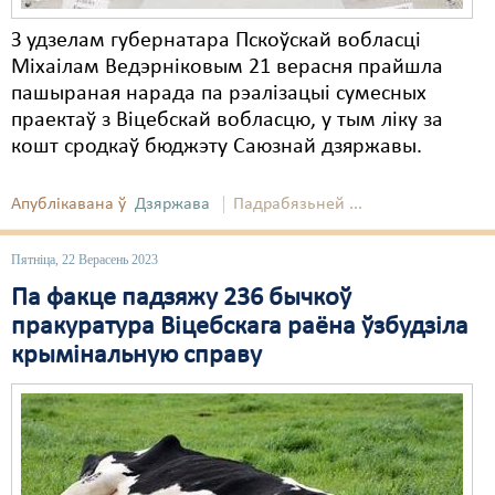
З удзелам губернатара Пскоўскай вобласці
Міхаілам Ведэрніковым 21 верасня прайшла
пашыраная нарада па рэалізацыі сумесных
праектаў з Віцебскай вобласцю, у тым ліку за
кошт сродкаў бюджэту Саюзнай дзяржавы.
Апублікавана ў
Дзяржава
Падрабязьней ...
Пятніца, 22 Верасень 2023
Па факце падзяжу 236 бычкоў
пракуратура Віцебскага раёна ўзбудзіла
крымінальную справу