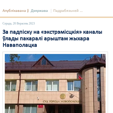
Апублікавана ў
Дзяржава
Падрабязьней ...
Серада, 20 Верасень 2023
За падпіску на «экстрэмісцкія» каналы
ўлады пакаралі арыштам жыхара
Наваполацка