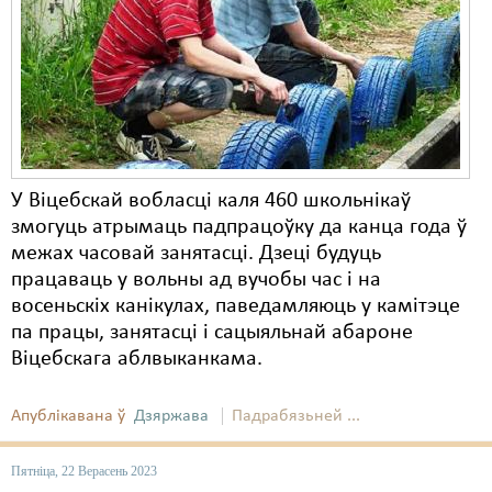
У Віцебскай вобласці каля 460 школьнікаў
змогуць атрымаць падпрацоўку да канца года ў
межах часовай занятасці. Дзеці будуць
працаваць у вольны ад вучобы час і на
восеньскіх канікулах, паведамляюць у камітэце
па працы, занятасці і сацыяльнай абароне
Віцебскага аблвыканкама.
Апублікавана ў
Дзяржава
Падрабязьней ...
Пятніца, 22 Верасень 2023