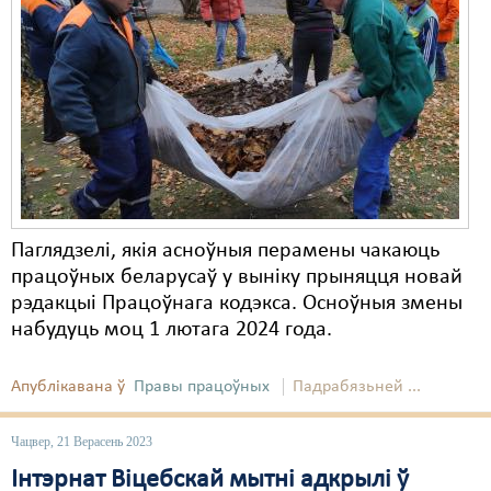
Паглядзелі, якія асноўныя перамены чакаюць
працоўных беларусаў у выніку прыняцця новай
рэдакцыі Працоўнага кодэкса. Осноўныя змены
набудуць моц 1 лютага 2024 года.
Апублікавана ў
Правы працоўных
Падрабязьней ...
Чацвер, 21 Верасень 2023
Інтэрнат Віцебскай мытні адкрылі ў