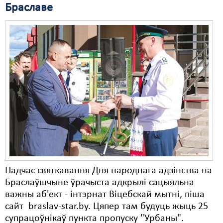
Браславе
Падчас святкавання Дня народнага адзінства на
Браслаўшчыне ўрачыста адкрылі сацыяльна
важны аб'ект - інтэрнат Віцебскай мытні, піша
сайт braslav-star.by. Цяпер там будуць жыць 25
супрацоўнікаў пункта пропуску "Урбаны".