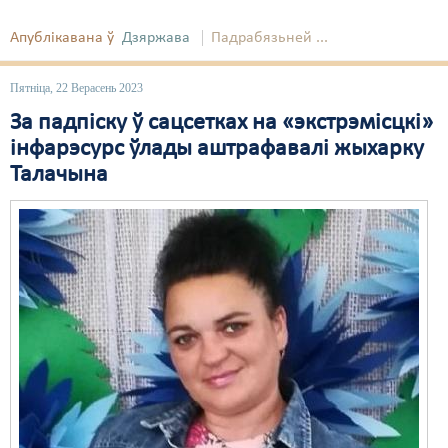
Апублікавана ў
Дзяржава
Падрабязьней ...
Пятніца, 22 Верасень 2023
За падпіску ў сацсетках на «экстрэмісцкі»
інфарэсурс ўлады аштрафавалі жыхарку
Талачына