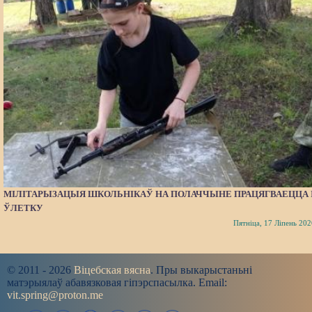
МІЛІТАРЫЗАЦЫЯ ШКОЛЬНІКАЎ НА ПОЛАЧЧЫНЕ ПРАЦЯГВАЕЦЦА 
ЎЛЕТКУ
Пятніца, 17 Ліпень 202
© 2011 - 2026
Віцебская вясна
. Пры выкарыстаньні
матэрыялаў абавязковая гіпэрспасылка. Email:
vit.spring@proton.me