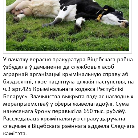
У пачатку верасня пракуратура Віцебскага раёна
ўзбудзіла ў дачыненні да службовых асоб
аграрнай арганізацыі крымінальную справу аб
бяздзеянні, якое пацягнула цяжкія наступствы, па
ч.3 арт.425 Крымінальнага кодэкса Рэспублікі
Беларусь. Злачынства выкрыта падчас наглядных
мерапрыемстваў у сферы жывёлагадоўлі. Сума
нанесенага ўрону перавысіла 650 тыс. рублёў.
Расследаваць крымінальную справу даручана
следчым з Віцебскага раённага аддзела Следчага
камітэта.