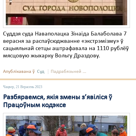
Суддзя суда Наваполацка Зінаіда Балаболава 7
верасня за распаўсюджванне «экстрэмізму» ў
сацыяльнай сетцы аштрафавала на 1110 рублёў
мясцовую жыхарку Вольгу Драздову.
Апублікавана ў
Суд
Падрабязьней ...
Чацвер, 21 Верасень 2023
Разбяраемся, якія змены з’явіліся ў
Працоўным кодэксе