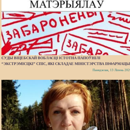
СУДЫ ВІЦЕБСКАЙ ВОБЛАСЦІ ІСТОТНА ПАПОЎНІЛІ
“ЭКСТРЭМІСЦКІ” СПІС, ЯКІ СКЛАДАЕ МІНІСТЭРСТВА ІНФАРМАЦЫ
Панядзелак, 13 Ліпень 202