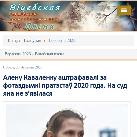
Віцебская
Рэгіянальны
праваабарончы сайт
Вясна
Галоўная
Выданьні
Адміністрацыйны перасьлед
Вы тут:
Галоўная
Верасень 2023
Відэа
Акцыі
Верасень 2023 - Віцебская вясна
Кантакт
Безбар'ернае асяродзьдзе
Субота, 23 Верасень 2023
Пра нас
Выбары
Алену Каваленку аштрафавалі за
фотаздымкі пратэстаў 2020 года. На суд
RSS
Грамадзянскія ініцыятывы
яна не з’явілася
Дзяржава
Дыскрымінацыя
Затрыманьні