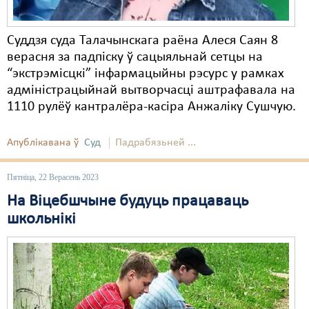
Суддзя суда Талачынскага раёна Алеся Саян 8
верасня за падпіску ў сацыяльнай сетцы на
“экстрэмісцкі” інфармацыйны рэсурс у рамках
адміністрацыйнай вытворчасці аштрафавала на
1110 рулёў кантралёра-касіра Анжаліку Сушчую.
Апублікавана ў
Суд
Падрабязьней ...
Пятніца, 22 Верасень 2023
На Віцебшчыне будуць працаваць
школьнікі