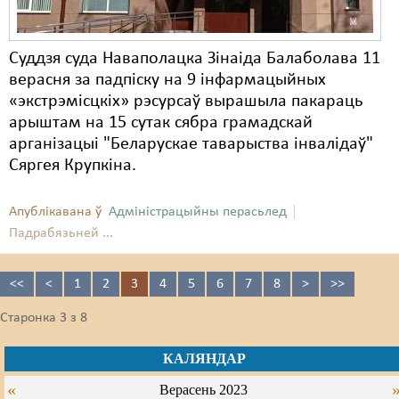
Суддзя суда Наваполацка Зінаіда Балаболава 11
верасня за падпіску на 9 інфармацыйных
«экстрэмісцкіх» рэсурсаў вырашыла пакараць
арыштам на 15 сутак сябра грамадскай
арганізацыі "Беларускае таварыства інвалідаў"
Сяргея Крупкіна.
Апублікавана ў
Адміністрацыйны перасьлед
Падрабязьней ...
<<
<
1
2
3
4
5
6
7
8
>
>>
Старонка 3 з 8
КАЛЯНДАР
«
Верасень 2023