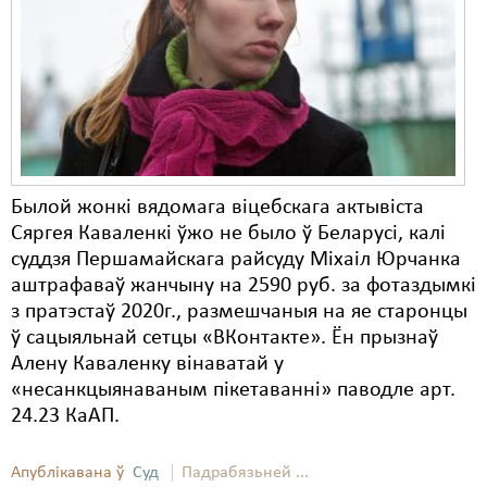
Карная псыхіятрыя
КПЧ ААН
Культурныя правы
ЛПП
Мігранты
Былой жонкі вядомага віцебскага актывіста
Мірныя сходы
Сяргея Каваленкі ўжо не было ў Беларусі, калі
суддзя Першамайскага райсуду Міхаіл Юрчанка
Палітвязьні
аштрафаваў жанчыну на 2590 руб. за фотаздымкі
Праваабаронцы
з пратэстаў 2020г., размешчаныя на яе старонцы
ў сацыяльнай сетцы «ВКонтакте». Ён прызнаў
Правы дзіцяці
Алену Каваленку вінаватай у
«несанкцыянаваным пікетаванні» паводле арт.
Пэнітэнцыярная сыстэма
24.23 КаАП.
Распальваньне варожасьці
Апублікавана ў
Суд
Падрабязьней ...
Рознае