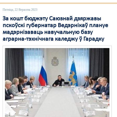
Свабода слова
Пятніца, 22 Верасень 2023
За кошт бюджэту Саюзнай дзяржавы
Свабода сумленьня
пскоўскі губернатар Ведэрнікаў плануе
Суд
мадэрнізаваць навучальную базу
аграрна-тэхнічнага каледжу ў Гарадку
Сьмяротнае пакараньне
Экалёгія
Правы працоўных
Сацыяльныя правы