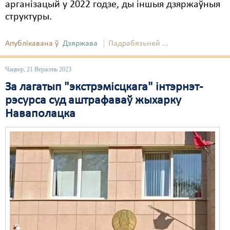
арганізацый у 2022 годзе, ды іншыя дзяржаўныя
структуры.
Апублікавана ў
Дзяржава
Падрабязьней ...
Чацвер, 21 Верасень 2023
За лагатып "экстрэмісцкага" інтэрнэт-
рэсурса суд аштрафаваў жыхарку
Наваполацка