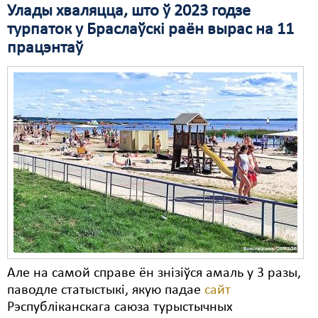
Улады хваляцца, што ў 2023 годзе
турпаток у Браслаўскі раён вырас на 11
працэнтаў
Але на самой справе ён знізіўся амаль у 3 разы,
паводле статыстыкі, якую падае
сайт
Рэспубліканскага саюза турыстычных