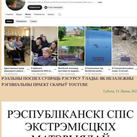
РЭАЛЬНЫ ПОСПЕХ СУПРАЦЬ РЭСУРСУ ЎЛАДЫ: ЯК НЕЗАЛЕЖНЫ
РЭГІЯНАЛЬНЫ ПРАЕКТ СКАРЫЎ YOUTUBE
Субота, 11 Ліпень 202