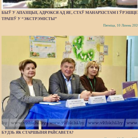
БЫЎ У АПАЗІЦЫІ, АДРОКСЯ АД ЯЕ, СТАЎ МАНАРХІСТАМ І ЎРЭШЦЕ
ТРАПІЎ У “ЭКСТРЭМІСТЫ”
Пятніца, 10 Ліпень 202
БУДЗЬ ЯК СТАРШЫНЯ РАЙСАВЕТА?