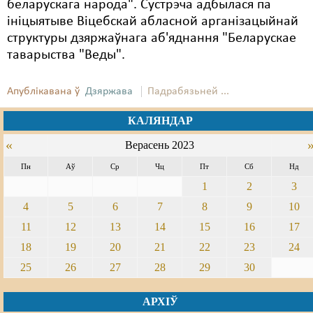
беларускага народа". Сустрэча адбылася па
ініцыятыве Віцебскай абласной арганізацыйнай
структуры дзяржаўнага аб'яднання "Беларускае
таварыства "Веды".
Апублікавана ў
Дзяржава
Падрабязьней ...
КАЛЯНДАР
«
Верасень 2023
Пн
Аў
Ср
Чц
Пт
Сб
Нд
1
2
3
4
5
6
7
8
9
10
11
12
13
14
15
16
17
18
19
20
21
22
23
24
25
26
27
28
29
30
АРХІЎ