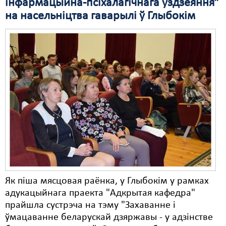
інфармацыйна-псіхалагічнага ўздзеяння”
на насельніцтва гаварылі ў Глыбокім
Свабода слова
Свабода сумленьня
Суд
Сьмяротнае пакараньне
Экалёгія
Правы працоўных
Сацыяльныя правы
Як піша мясцовая раёнка, у Глыбокім у рамках
адукацыйнага праекта "Адкрытая кафедра"
прайшла сустрэча на тэму "Захаванне і
ўмацаванне беларускай дзяржавы - у адзінстве