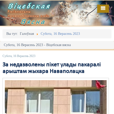
Віцебская
Рэгіянальны
праваабарончы сайт
Вясна
Галоўная
Выданьні
Адміністрацыйны перасьлед
Вы тут:
Галоўная
Субота, 16 Верасень 2023
Відэа
Акцыі
Субота, 16 Верасень 2023 - Віцебская вясна
Кантакт
Безбар'ернае асяродзьдзе
Субота, 16 Верасень 2023
Пра нас
Выбары
За недазволены пікет улады пакаралі
арыштам жыхара Наваполацка
RSS
Грамадзянскія ініцыятывы
Дзяржава
Дыскрымінацыя
Затрыманьні