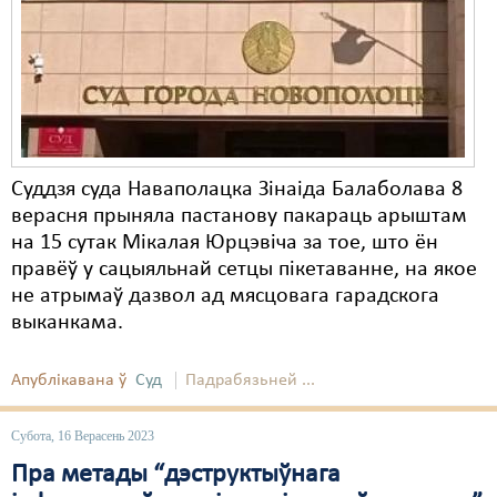
Карная псыхіятрыя
КПЧ ААН
Культурныя правы
ЛПП
Мігранты
Суддзя суда Наваполацка Зінаіда Балаболава 8
верасня прыняла пастанову пакараць арыштам
Мірныя сходы
на 15 сутак Мікалая Юрцэвіча за тое, што ён
правёў у сацыяльнай сетцы пікетаванне, на якое
Палітвязьні
не атрымаў дазвол ад мясцовага гарадскога
Праваабаронцы
выканкама.
Правы дзіцяці
Апублікавана ў
Суд
Падрабязьней ...
Пэнітэнцыярная сыстэма
Субота, 16 Верасень 2023
Распальваньне варожасьці
Пра метады “дэструктыўнага
Рознае