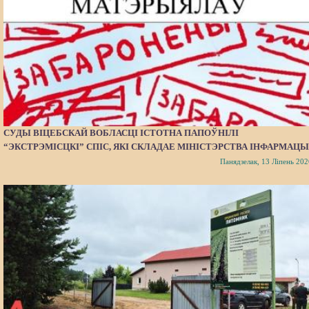
СУДЫ ВІЦЕБСКАЙ ВОБЛАСЦІ ІСТОТНА ПАПОЎНІЛІ
“ЭКСТРЭМІСЦКІ” СПІС, ЯКІ СКЛАДАЕ МІНІСТЭРСТВА ІНФАРМАЦЫ
Панядзелак, 13 Ліпень 202