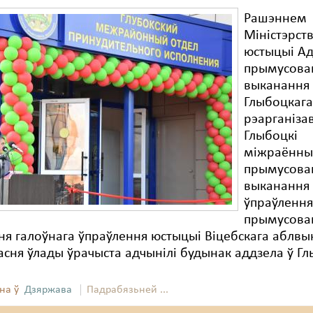
Рашэннем
Міністэрст
юстыцыі А
прымусова
выканання
Глыбоцкага
рэарганіза
Глыбоцкі
міжраённы
прымусова
выканання
ўпраўленн
прымусова
я галоўнага ўпраўлення юстыцыі Віцебскага аблвы
асня ўлады ўрачыста адчынілі будынак аддзела ў Гл
на ў
Дзяржава
Падрабязьней ...