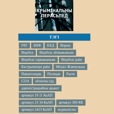
ТЭГІ
ІЧУ
БНФ
БХД
Ворша
Віцебск
Віцебскі аблвыканкам
Віцебскі гарвыканкам
Віцебскі раён
Кастрычніцкі раён
Міхаіл Жамчужны
Наваполацак
Полацак
Расея
СІЗА
абласны суд
адміністрацыйны арышт
артыкул 19 11 КаАП
артыкул 23 34 КаАП
артыкул 369 КК
артыкул 2423 КаАП
журналісты