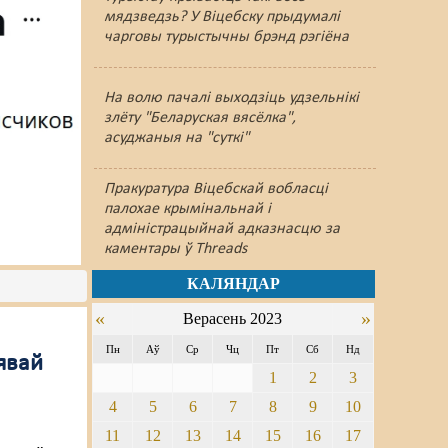
мядзведзь? У Віцебску прыдумалі
чарговы турыстычны брэнд рэгіёна
На волю пачалі выходзіць удзельнікі
злёту "Беларуская вясёлка",
асуджаныя на "суткі"
Пракуратура Віцебскай вобласці
палохае крымінальнай і
адміністрацыйнай адказнасцю за
каментары ў Threads
КАЛЯНДАР
«
»
Верасень 2023
Пн
Аў
Ср
Чц
Пт
Сб
Нд
явай
1
2
3
4
5
6
7
8
9
10
а
11
12
13
14
15
16
17