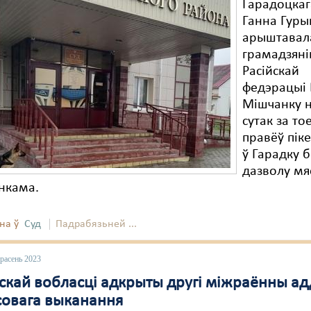
Гарадоцкаг
Ганна Гуры
арыштавал
грамадзяні
Расійскай
федэрацыі 
Мішчанку н
сутак за то
правёў пік
ў Гарадку б
дазволу мя
нкама.
на ў
Суд
Падрабязьней ...
расень 2023
бскай вобласці адкрыты другі міжраённы ад
овага выканання