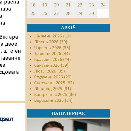
а раёна
18
19
20
21
22
23
24
нава
25
26
27
28
29
30
а
на
АРХІЎ
Жнівень 2026 (11)
Віктара
Ліпень 2026 (39)
а двое
Чэрвень 2026 (35)
е, што ён
Травень 2026 (44)
етаванне
Красавік 2026 (44)
ез
Сакавік 2026 (59)
Люты 2026 (39)
сцовага
Студзень 2026 (29)
Сьнежань 2025 (32)
Лістапад 2025 (31)
Кастрычнік 2025 (36)
Верасень 2025 (34)
ПАПУЛЯРНАЕ
дзел