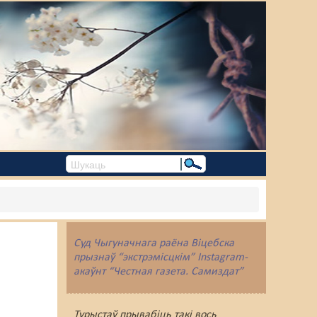
Суд Чыгуначнага раёна Віцебска
прызнаў “экстрэмісцкім” Instagram-
акаўнт “Честная газета. Самиздат”
Турыстаў прывабіць такі вось