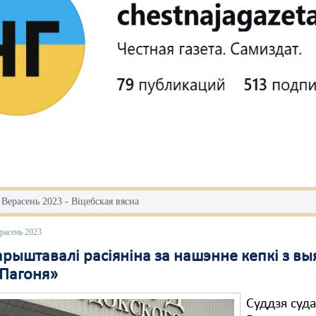
 Верасень 2023 - Віцебская вясна
расень 2023
рыштавалі расіяніна за нашэнне кепкі з вы
«Пагоня»
Суддзя суд