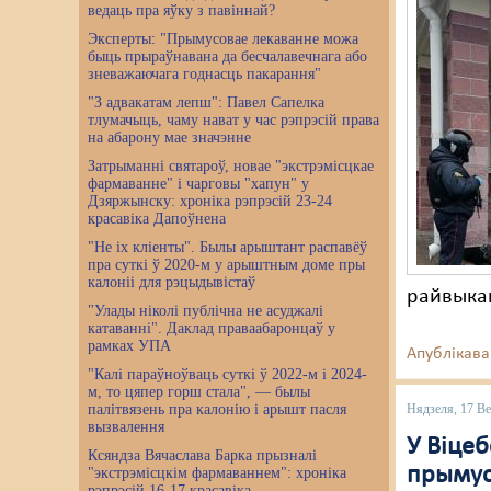
ведаць пра яўку з павіннай?
Эксперты: "Прымусовае лекаванне можа
быць прыраўнавана да бесчалавечнага або
зневажаючага годнасць пакарання"
"З адвакатам лепш": Павел Сапелка
тлумачыць, чаму нават у час рэпрэсій права
на абарону мае значэнне
Затрыманні святароў, новае "экстрэмісцкае
фармаванне" і чарговы "хапун" у
Дзяржынску: хроніка рэпрэсій 23-24
красавіка Дапоўнена
"Не іх кліенты". Былы арыштант распавёў
пра суткі ў 2020-м у арыштным доме пры
калоніі для рэцыдывістаў
райвыка
"Улады ніколі публічна не асуджалі
катаванні". Даклад праваабаронцаў у
рамках УПА
Апублікава
"Калі параўноўваць суткі ў 2022-м і 2024-
м, то цяпер горш стала", — былы
палітвязень пра калонію і арышт пасля
Нядзеля, 17 Ве
вызвалення
У Віце
Ксяндза Вячаслава Барка прызналі
прымус
"экстрэмісцкім фармаваннем": хроніка
рэпрэсій 16-17 красавіка