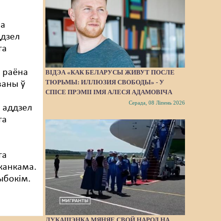
ва
ддзел
га
 раёна
ВІДЭА «КАК БЕЛАРУСЫ ЖИВУТ ПОСЛЕ
ТЮРЬМЫ: ИЛЛЮЗИЯ СВОБОДЫ» - У
ваны ў
СПІСЕ ПРЭМІІ ІМЯ АЛЕСЯ АДАМОВІЧА
Серада, 08 Ліпень 2026
 аддзел
га
я
га
канкама.
ыбокім.
ЛУКАШЭНКА МЯНЯЕ СВОЙ НАРОД НА