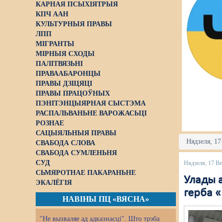
КАРНАЯ ПСЫХІЯТРЫЯ
КПЧ ААН
КУЛЬТУРНЫЯ ПРАВЫ
ЛПП
МІГРАНТЫ
МІРНЫЯ СХОДЫ
ПАЛІТВЯЗЬНІ
ПРАВААБАРОНЦЫ
ПРАВЫ ДЗІЦЯЦІ
ПРАВЫ ПРАЦОЎНЫХ
ПЭНІТЭНЦЫЯРНАЯ СЫСТЭМА
РАСПАЛЬВАНЬНЕ ВАРОЖАСЬЦІ
РОЗНАЕ
САЦЫЯЛЬНЫЯ ПРАВЫ
Нядзеля, 17
СВАБОДА СЛОВА
СВАБОДА СУМЛЕНЬНЯ
СУД
Нядзеля, 17 Ве
СЬМЯРОТНАЕ ПАКАРАНЬНЕ
Улады а
ЭКАЛЁГІЯ
герба 
НАВІНЫ ПЦ «ВЯСНА»
"Не вызваляе ад адказнасці". Што трэба