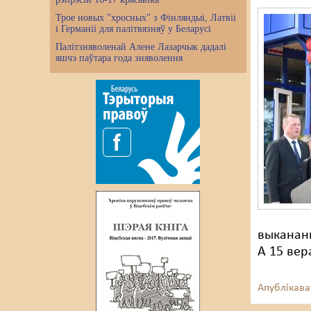
Трое новых "хросных" з Фінляндыі, Латвіі
і Германіі для палітвязняў у Беларусі
Палітзняволенай Алене Лазарчык дадалі
яшчэ паўтара года зняволення
выкананн
А 15 вер
Апублікава