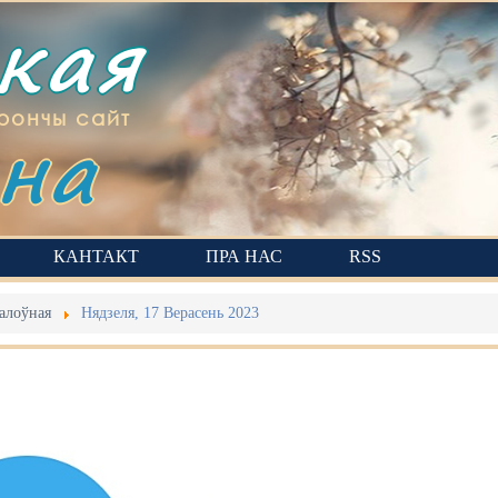
ская
на
рончы сайт
КАНТАКТ
ПРА НАС
RSS
алоўная
Нядзеля, 17 Верасень 2023