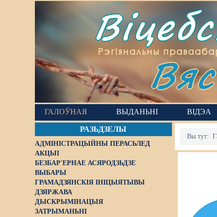
Віцеб
Вяс
Рэгіянальны правааба
ГАЛОЎНАЯ
ВЫДАНЬНІ
ВІДЭА
РАЗЬДЗЕЛЫ
Вы тут:
Г
АДМІНІСТРАЦЫЙНЫ ПЕРАСЬЛЕД
АКЦЫІ
БЕЗБАР'ЕРНАЕ АСЯРОДЗЬДЗЕ
ВЫБАРЫ
ГРАМАДЗЯНСКІЯ ІНІЦЫЯТЫВЫ
ДЗЯРЖАВА
ДЫСКРЫМІНАЦЫЯ
ЗАТРЫМАНЬНІ