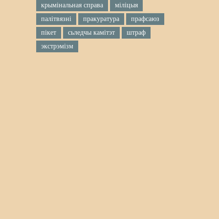
крымінальная справа
міліцыя
палітвязні
пракуратура
прафсаюз
пікет
сьледчы камітэт
штраф
экстрэмізм