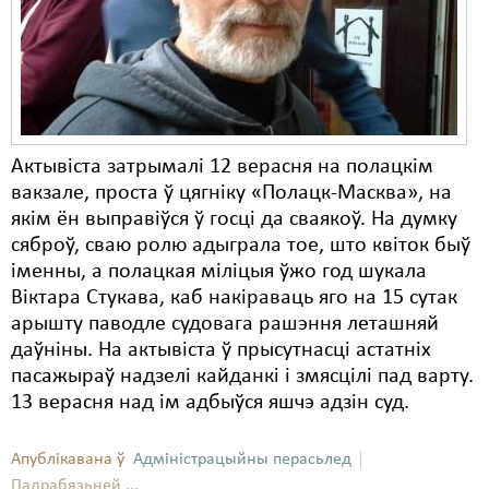
Актывіста затрымалі 12 верасня на полацкім
вакзале, проста ў цягніку «Полацк-Масква», на
якім ён выправіўся ў госці да сваякоў. На думку
сяброў, сваю ролю адыграла тое, што квіток быў
іменны, а полацкая міліцыя ўжо год шукала
Віктара Стукава, каб накіраваць яго на 15 сутак
арышту паводле судовага рашэння леташняй
даўніны. На актывіста ў прысутнасці астатніх
пасажыраў надзелі кайданкі і змясцілі пад варту.
13 верасня над ім адбыўся яшчэ адзін суд.
Апублікавана ў
Адміністрацыйны перасьлед
Падрабязьней ...