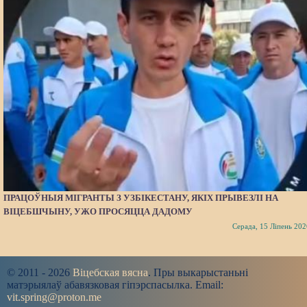
ПРАЦОЎНЫЯ МІГРАНТЫ З УЗБІКЕСТАНУ, ЯКІХ ПРЫВЕЗЛІ НА
ВІЦЕБШЧЫНУ, УЖО ПРОСЯЦЦА ДАДОМУ
Серада, 15 Ліпень 202
© 2011 - 2026
Віцебская вясна
. Пры выкарыстаньні
матэрыялаў абавязковая гіпэрспасылка. Email:
vit.spring@proton.me