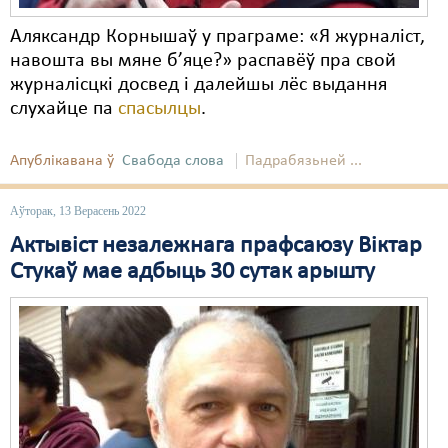
Аляксандр Корнышаў у праграме: «Я журналіст,
навошта вы мяне б’яце?» распавёў пра свой
журналісцкі досвед і далейшы лёс выдання
слухайце па
спасылцы
.
Апублікавана ў
Свабода слова
Падрабязьней ...
Аўторак, 13 Верасень 2022
Актывіст незалежнага прафсаюзу Віктар
Стукаў мае адбыць 30 сутак арышту