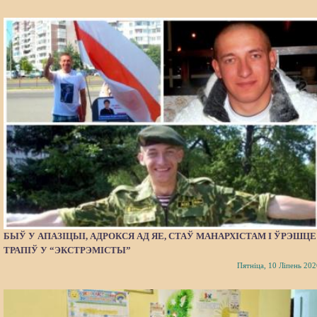
БЫЎ У АПАЗІЦЫІ, АДРОКСЯ АД ЯЕ, СТАЎ МАНАРХІСТАМ І ЎРЭШЦЕ
ТРАПІЎ У “ЭКСТРЭМІСТЫ”
Пятніца, 10 Ліпень 202