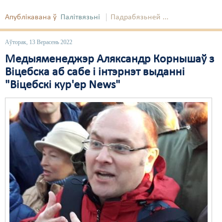
Свабода слова
Апублікавана ў
Палітвязьні
Падрабязьней ...
Свабода сумленьня
Аўторак, 13 Верасень 2022
Суд
Медыяменеджэр Аляксандр Корнышаў з
Віцебска аб сабе і інтэрнэт выданні
Сьмяротнае пакараньне
"Віцебскі кур'ер News"
Экалёгія
Правы працоўных
Сацыяльныя правы