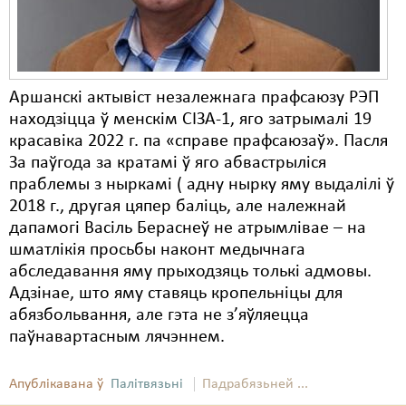
Аршанскі актывіст незалежнага прафсаюзу РЭП
находзіцца ў менскім СІЗА-1, яго затрымалі 19
красавіка 2022 г. па «справе прафсаюзаў». Пасля
За паўгода за кратамі ў яго абвастрыліся
праблемы з ныркамі ( адну нырку яму выдалілі ў
2018 г., другая цяпер баліць, але належнай
дапамогі Васіль Бераснеў не атрымлівае – на
шматлікія просьбы наконт медычнага
абследавання яму прыходзяць толькі адмовы.
Адзінае, што яму ставяць кропельніцы для
абязбольвання, але гэта не з’яўляецца
паўнавартасным лячэннем.
Апублікавана ў
Палітвязьні
Падрабязьней ...