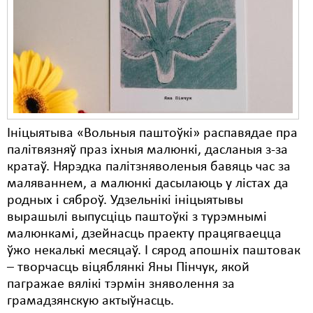
Карная псыхіятрыя
КПЧ ААН
Культурныя правы
ЛПП
Мігранты
Ініцыятыва «Вольныя паштоўкі» распавядае пра
Мірныя сходы
палітвязняў праз іхныя малюнкі, дасланыя з-за
кратаў. Нярэдка палітзняволеныя бавяць час за
Палітвязьні
маляваннем, а малюнкі дасылаюць у лістах да
Праваабаронцы
родных і сяброў. Удзельнікі ініцыятывы
вырашылі выпусціць паштоўкі з турэмнымі
Правы дзіцяці
малюнкамі, дзейнасць праекту працягваецца
ўжо некалькі месяцаў. І сярод апошніх паштовак
Пэнітэнцыярная сыстэма
– творчасць віцяблянкі Яны Пінчук, якой
Распальваньне варожасьці
пагражае вялікі тэрмін зняволення за
грамадзянскую актыўнасць.
Рознае