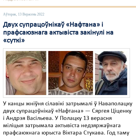
Аўторак, 13 Верасень 2022
Двух супрацоўнікаў «Нафтана» і
прафсаюзнага актывіста закінулі на
«суткі»
У канцы жніўня сілавікі затрымалі ў Наваполацку
двух супрацоўнікаў «Нафтана» — Сяргея Ціценку
і Андрэя Васільева. У Полацку 13 верасня
міліцыя затрымала актывіста недзяржаўнага
прафсаюхнага юрыста Віктара Стукава. Год таму