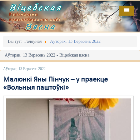
Віцебская
Рэгіянальны
праваабарончы сайт
Вясна
Галоўная
Выданьні
Адміністрацыйны перасьлед
Вы тут:
Галоўная
Аўторак, 13 Верасень 2022
Відэа
Акцыі
Аўторак, 13 Верасень 2022 - Віцебская вясна
Кантакт
Безбар'ернае асяродзьдзе
Аўторак, 13 Верасень 2022
Пра нас
Выбары
Малюнкі Яны Пінчук – у праекце
«Вольныя паштоўкі»
RSS
Грамадзянскія ініцыятывы
Дзяржава
Дыскрымінацыя
Затрыманьні