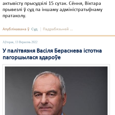
актывісту прысудзілі 15 сутак. Сёння, Віктара
прывезлі ў суд па іншаму адміністратыўнаму
пратаколу.
Апублікавана ў
Суд
Падрабязьней ...
Аўторак, 13 Верасень 2022
У палітвязня Васіля Бераснева істотна
пагоршылася здароўе