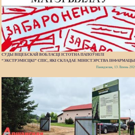
СУДЫ ВІЦЕБСКАЙ ВОБЛАСЦІ ІСТОТНА ПАПОЎНІЛІ
“ЭКСТРЭМІСЦКІ” СПІС, ЯКІ СКЛАДАЕ МІНІСТЭРСТВА ІНФАРМАЦЫ
Панядзелак, 13 Ліпень 202