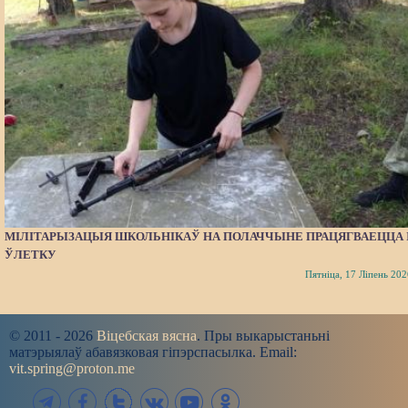
МІЛІТАРЫЗАЦЫЯ ШКОЛЬНІКАЎ НА ПОЛАЧЧЫНЕ ПРАЦЯГВАЕЦЦА 
ЎЛЕТКУ
Пятніца, 17 Ліпень 202
© 2011 - 2026
Віцебская вясна
. Пры выкарыстаньні
матэрыялаў абавязковая гіпэрспасылка. Email:
vit.spring@proton.me