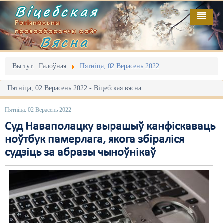
Віцебская
Рэгіянальны
праваабарончы сайт
Вясна
Галоўная
Выданьні
Адміністрацыйны перасьлед
Вы тут:
Галоўная
Пятніца, 02 Верасень 2022
Відэа
Акцыі
Пятніца, 02 Верасень 2022 - Віцебская вясна
Кантакт
Безбар'ернае асяродзьдзе
Пятніца, 02 Верасень 2022
Пра нас
Выбары
Cуд Наваполацку вырашыў канфіскаваць
ноўтбук памерлага, якога збіраліся
RSS
Грамадзянскія ініцыятывы
судзіць за абразы чыноўнікаў
Дзяржава
Дыскрымінацыя
Затрыманьні