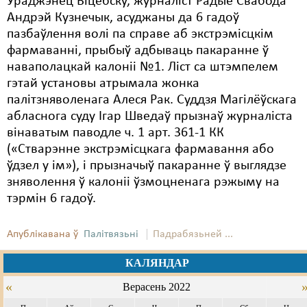
Ураджэнец Віцебску, журналіст Радыё Свабода
Андрэй Кузнечык, асуджаны да 6 гадоў
пазбаўлення волі па справе аб экстрэмісцкім
фармаванні, прыбыў адбываць пакаранне ў
наваполацкай калоніі №1. Ліст са штэмпелем
гэтай установы атрымала жонка
палітзняволенага Алеся Рак. Суддзя Магілёўскага
абласнога суду Ігар Шведаў прызнаў журналіста
вінаватым паводле ч. 1 арт. 361-1 КК
(«Стварэнне экстрэмісцкага фармавання або
ўдзел у ім»), і прызначыў пакаранне ў выглядзе
зняволення ў калоніі ўзмоцненага рэжыму на
тэрмін 6 гадоў.
Апублікавана ў
Палітвязьні
Падрабязьней ...
КАЛЯНДАР
«
Верасень 2022