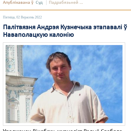
Апублікавана ў
Суд
Падрабязьней ...
Свабода слова
Пятніца, 02 Верасень 2022
Свабода сумленьня
Палітвязня Андрэя Кузнечыка этапавалі ў
Суд
Наваполацкую калонію
Сьмяротнае пакараньне
Экалёгія
Правы працоўных
Сацыяльныя правы