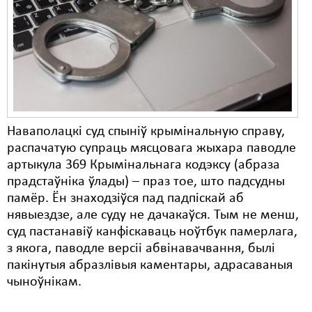
Карная псыхіятрыя
КПЧ ААН
Культурныя правы
ЛПП
Мігранты
Наваполацкі суд спыніў крымінальную справу,
Мірныя сходы
распачатую супраць мясцовага жыхара паводле
артыкула 369 Крымінальнага кодэксу (абраза
Палітвязьні
прадстаўніка ўлады) – праз тое, што падсудны
Праваабаронцы
памёр. Ён знаходзіўся пад падпіскай аб
нявыездзе, але суду не дачакаўся. Тым не менш,
Правы дзіцяці
суд пастанавіў канфіскаваць ноўтбук памерлага,
з якога, паводле версіі абвінавачвання, былі
Пэнітэнцыярная сыстэма
пакінутыя абразлівыя каментары, адрасаваныя
Распальваньне варожасьці
чыноўнікам.
Рознае