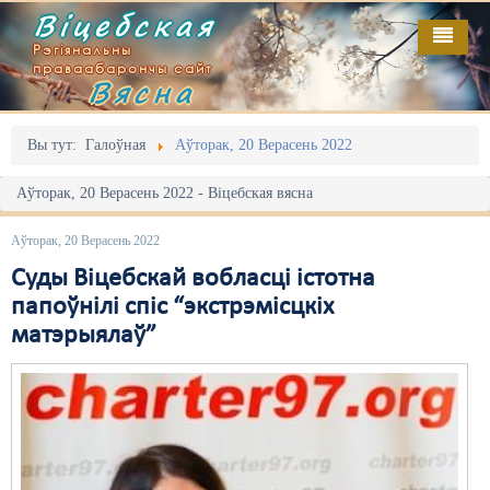
Віцебская
Рэгіянальны
праваабарончы сайт
Вясна
Галоўная
Выданьні
Адміністрацыйны перасьлед
Вы тут:
Галоўная
Аўторак, 20 Верасень 2022
Відэа
Акцыі
Аўторак, 20 Верасень 2022 - Віцебская вясна
Кантакт
Безбар'ернае асяродзьдзе
Аўторак, 20 Верасень 2022
Пра нас
Выбары
Суды Віцебскай вобласці істотна
папоўнілі спіс “экстрэмісцкіх
RSS
Грамадзянскія ініцыятывы
матэрыялаў”
Дзяржава
Дыскрымінацыя
Затрыманьні