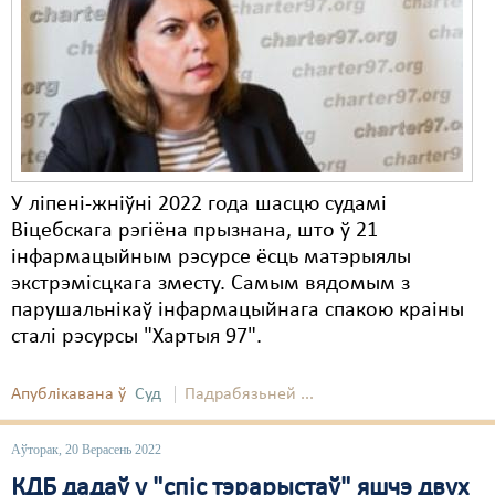
Карная псыхіятрыя
КПЧ ААН
Культурныя правы
ЛПП
Мігранты
У ліпені-жніўні 2022 года шасцю судамі
Мірныя сходы
Віцебскага рэгіёна прызнана, што ў 21
інфармацыйным рэсурсе ёсць матэрыялы
Палітвязьні
экстрэмісцкага зместу. Самым вядомым з
парушальнікаў інфармацыйнага спакою краіны
Праваабаронцы
сталі рэсурсы "Хартыя 97".
Правы дзіцяці
Апублікавана ў
Суд
Падрабязьней ...
Пэнітэнцыярная сыстэма
Распальваньне варожасьці
Аўторак, 20 Верасень 2022
КДБ дадаў у "спіс тэрарыстаў" яшчэ двух
Рознае