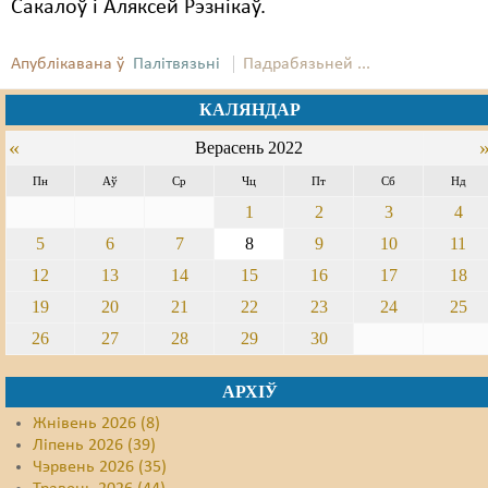
Сакалоў і Аляксей Рэзнікаў.
Апублікавана ў
Палітвязьні
Падрабязьней ...
КАЛЯНДАР
«
Верасень 2022
Пн
Аў
Ср
Чц
Пт
Сб
Нд
1
2
3
4
5
6
7
8
9
10
11
12
13
14
15
16
17
18
19
20
21
22
23
24
25
26
27
28
29
30
АРХІЎ
Жнівень 2026 (8)
Ліпень 2026 (39)
Чэрвень 2026 (35)