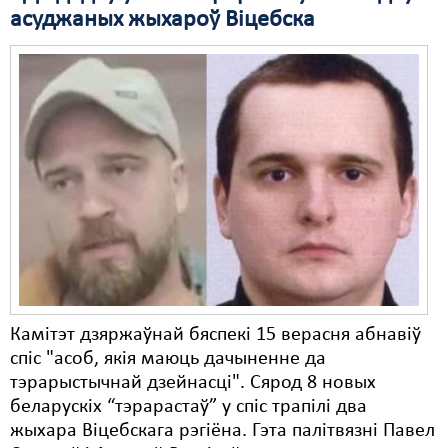
асуджаных жыхароў Віцебска
Свабода слова
Свабода сумленьня
Суд
Сьмяротнае пакараньне
Экалёгія
Правы працоўных
Сацыяльныя правы
Камітэт дзяржаўнай бяспекі 15 верасня абнавіў
спіс "асоб, якія маюць дачыненне да
тэрарыстычнай дзейнасці". Сярод 8 новых
беларускіх “тэрарастаў” у спіс трапілі два
жыхара Віцебскага рэгіёна. Гэта палітвязні Павел