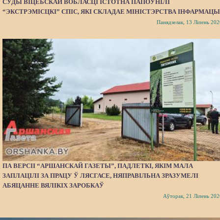
СУДЫ ВІЦЕБСКАЙ ВОБЛАСЦІ ІСТОТНА ПАПОЎНІЛІ
“ЭКСТРЭМІСЦКІ” СПІС, ЯКІ СКЛАДАЕ МІНІСТЭРСТВА ІНФАРМАЦЫ
Панядзелак, 13 Ліпень 202
ПА ВЕРСІІ “АРШАНСКАЙ ГАЗЕТЫ”, ПАДЛЕТКІ, ЯКІМ МАЛА
ЗАПЛАЦІЛІ ЗА ПРАЦУ Ў ЛЯСГАСЕ, НЯПРАВІЛЬНА ЗРАЗУМЕЛІ
АБЯЦАННЕ ВЯЛІКІХ ЗАРОБКАЎ
Аўторак, 21 Ліпень 202